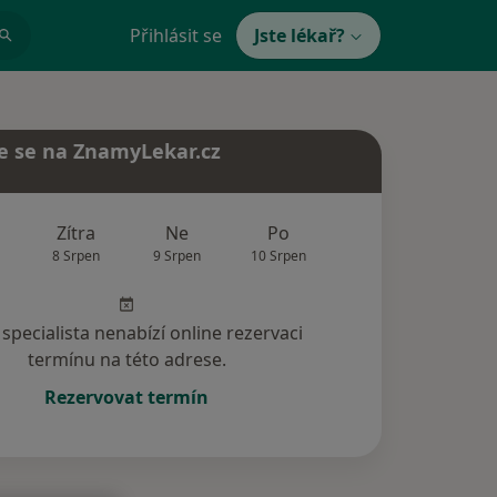
Přihlásit se
Jste lékař?
e se na ZnamyLekar.cz
Zítra
Ne
Po
Út
St
8 Srpen
9 Srpen
10 Srpen
11 Srpen
12 Srp
specialista nenabízí online rezervaci
termínu na této adrese.
Rezervovat termín