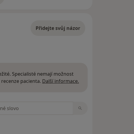
adrese
Přidejte svůj názor
žité. Specialisté nemají možnost
Další informace o názor
 recenze pacienta.
Další informace.
zorech