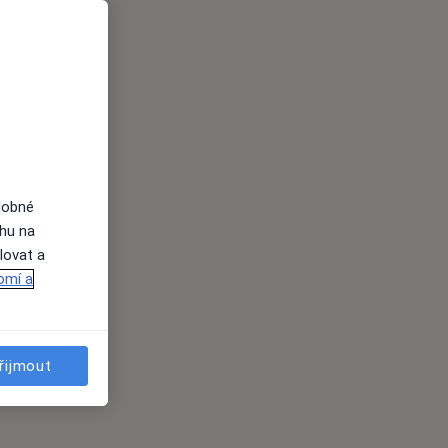
dobné
ahu na
lovat a
omí a
řijmout