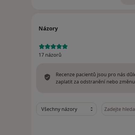
o 
Názory
17 názorů
Recenze pacientů jsou pro nás důle
zaplatit za odstranění nebo změnu
Hledejte v ná