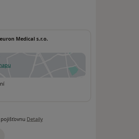
uron Medical s.r.o.
 mapu
 otevře v nové záložce
ní
 pojišťovnu
Detaily