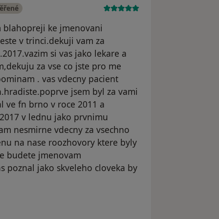
věřené
 blahopreji ke jmenovani
ste v trinci.dekuji vam za
.2017.vazim si vas jako lekare a
,dekuju za vse co jste pro me
vzpominam . vas vdecny pacient
h.hradiste.poprve jsem byl za vami
lal ve fn brno v roce 2011 a
e 2017 v lednu jako prvnimu
vam nesmirne vdecny za vsechno
enu na nase roozhovory ktere byly
 ze budete jmenovam
s poznal jako skveleho cloveka by
josef vlcnovsky nar8.4.1944