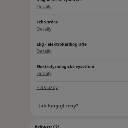
Detaily
Echo srdce
Detaily
Ekg - elektrokardiografie
Detaily
Elektrofyziologické vyšetření
Detaily
+ 8 služby
Jak fungují ceny?
Adresy (2)