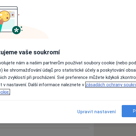
lhání
Bušení srdce
Dušnost
ujeme vaše soukromí
eases
ovolujete nám a našim partnerům používat soubory cookie (nebo po
e) ke shromažďování údajů pro statistické účely a poskytování obs
ich zvyklostí při procházení. Své preference můžete kdykoli zkontro
zkušenostech
t v nastavení. Další informace naleznete v
zásadách ochrany soukr
okie.
P
Upravit nastavení