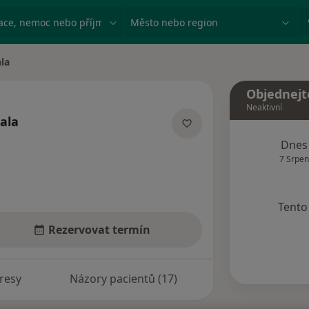
ace, nemoc nebo příjmení
Město nebo region
ala
Objednejt
Neaktivní
ala
izacích
Dnes
7 Srpen
Tento 
Rezervovat termín
resy
Názory pacientů (17)