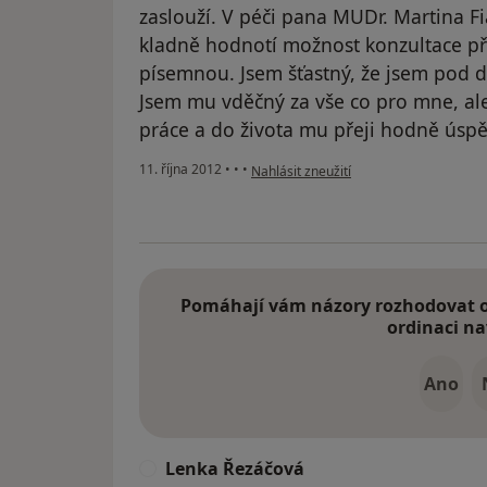
zaslouží. V péči pana MUDr. Martina Fi
kladně hodnotí možnost konzultace př
písemnou. Jsem šťastný, že jsem pod 
Jsem mu vděčný za vše co pro mne, ale 
práce a do života mu přeji hodně úspě
podle názoru uživatele Váš účet byl od
11. října 2012
•
•
•
Nahlásit zneužití
Pomáhají vám názory rozhodovat o 
ordinaci na
Ano
Lenka Řezáčová
L