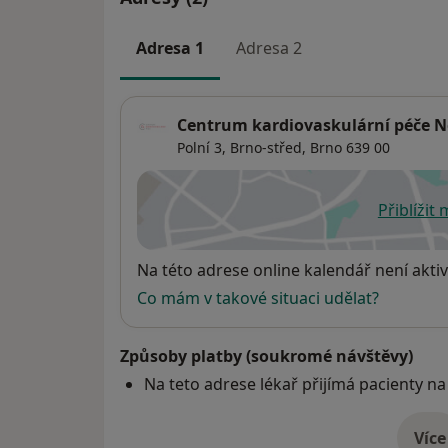
Adresa 1
Adresa 2
Centrum kardiovaskulární péče Ne
Polní 3,
Brno-střed
,
Brno
639 00
Přiblížit
se
Dostupnost
Na této adrese online kalendář není aktiv
Co mám v takové situaci udělat?
Způsoby platby (soukromé návštěvy)
Na teto adrese lékař přijímá pacienty na
Více