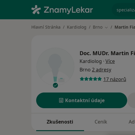
specializ
Hlavní Stránka
Kardiolog
Brno
Martin Fi
Změna města
Doc. MUDr.
Martin Fi
o special
Kardiolog
·
Více
Brno
2 adresy
17 názorů
Kontaktní údaje
Zkušenosti
Ceník
Ad