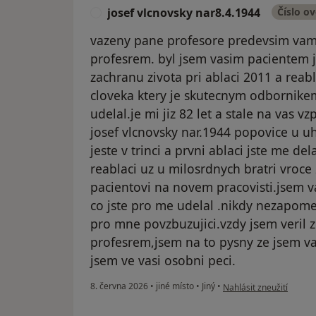
josef vlcnovsky nar8.4.1944
Číslo o
J
vazeny pane profesore predevsim vam
profesrem. byl jsem vasim pacientem je
zachranu zivota pri ablaci 2011 a reabl
cloveka ktery je skutecnym odbornikem
udelal.je mi jiz 82 let a stale na vas 
josef vlcnovsky nar.1944 popovice u u
jeste v trinci a prvni ablaci jste me de
reablaci uz u milosrdnych bratri vroc
pacientovi na novem pracovisti.jsem 
co jste pro me udelal .nikdy nezapom
pro mne povzbuzujici.vzdy jsem veril
profesrem,jsem na to pysny ze jsem va
jsem ve vasi osobni peci.
podle názoru uživatele 
8. června 2026
•
jiné místo
•
Jiný
•
Nahlásit zneužití