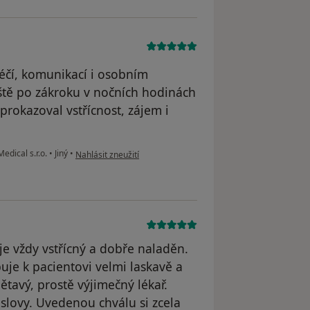
éčí, komunikací i osobním
eště po zákroku v nočních hodinách
prokazoval vstřícnost, zájem i
podle názoru uživatele Ing. Karel Fojtík
edical s.r.o.
•
Jiný
•
Nahlásit zneužití
 je vždy vstřícný a dobře naladěn.
uje k pacientovi velmi laskavě a
ětavý, prostě výjimečný lékař.
slovy. Uvedenou chválu si zcela