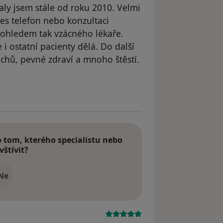
aly jsem stále od roku 2010. Velmi
es telefon nebo konzultaci
dohledem tak vzácného lékaře.
i ostatní pacienty dělá. Do další
chů, pevné zdraví a mnoho štěstí.
straněn
tom, kterého specialistu nebo
vštívit?
Ne