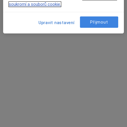
soukromí a souborů cookie.
MUDr. Pavla Gablasová, PhD
·
Více
Kardiolog
Přijmout
Upravit nastavení
7 názorů
Božetěchova 79, Brno
•
Mapa
Kardiologická ambulance MUDr. Pavla Gablasová
Tento specialista nenabízí online rezervaci termínu na této adrese.
Rezervovat termín