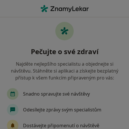
Hla
Bolest Na Hrudi • Brno, jihomoravský
Filtry
• 1
Mapa
Bolest na hrudi Brno
Pečujte o své zdraví
Jak řadíme výsledky vyhledávání?
Najděte nejlepšího specialistu a objednejte si
návštěvu. Stáhněte si aplikaci a získejte bezplatný
Jakého specialistu hledáte?
přístup k všem funkcím připraveným pro vás:
Kardiolog
Plicní lékař
Neurolog
Diet
Snadno spravujte své návštěvy
Odesílejte zprávy svým specialistům
Dostávejte připomenutí o návštěvě