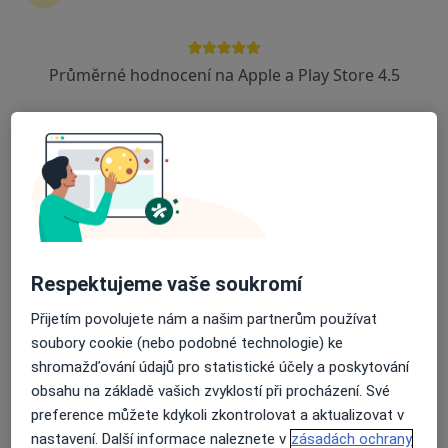
Průměrné hodnocení na Apple a Play Store 4.5
Centrum kardiovaskulární péče Neuron
Medical s.r.o.
Kardiolog, Neurolog, Dietolog
Polní 3, Brno
•
Mapa
Centrum kardiovaskulární péče Neuron Medical s.r.o.
Tato klinika nemá specialisty s dostupnými termíny v online kalendáři
Zobrazit profil
Respektujeme vaše soukromí
Přijetím povolujete nám a našim partnerům používat
soubory cookie (nebo podobné technologie) ke
shromažďování údajů pro statistické účely a poskytování
obsahu na základě vašich zvyklostí při procházení. Své
preference můžete kdykoli zkontrolovat a aktualizovat v
nastavení. Další informace naleznete v
zásadách ochrany