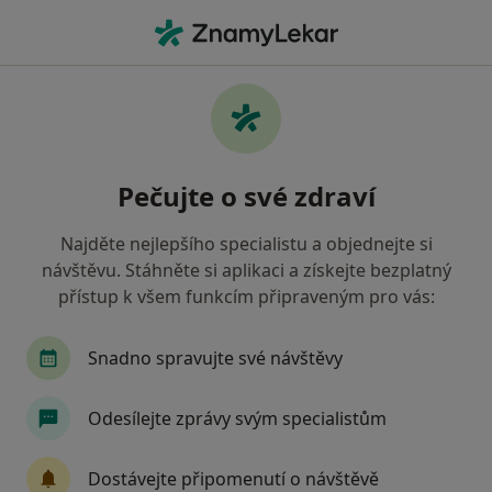
Hla
Onemocnění Srdce • Brno, jihomoravský
Filtry
• 1
Mapa
Onemocnění srdce Brno
Pečujte o své zdraví
Jak řadíme výsledky vyhledávání?
Najděte nejlepšího specialistu a objednejte si
návštěvu. Stáhněte si aplikaci a získejte bezplatný
Jakého specialistu hledáte?
přístup k všem funkcím připraveným pro vás:
Kardiolog
Internista
Neurolog
Prakt
Snadno spravujte své návštěvy
Odesílejte zprávy svým specialistům
Dostávejte připomenutí o návštěvě