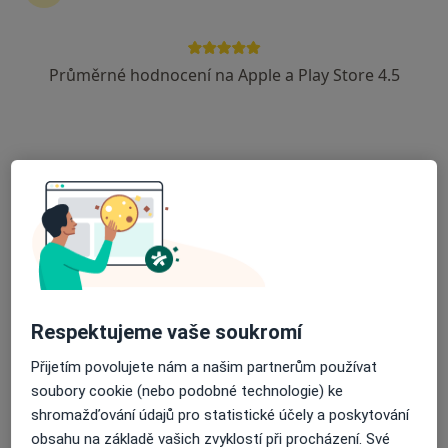
Průměrné hodnocení na Apple a Play Store 4.5
MUDr. Vendula Bartáková
·
Více
Praktický lékař
5 názorů
Obřanská 169, Brno
•
Mapa
Ordinace Obřanská s.r.o.
Tento specialista nenabízí online rezervaci termínu na této adrese.
Rezervovat termín
Respektujeme vaše soukromí
Přijetím povolujete nám a našim partnerům používat
soubory cookie (nebo podobné technologie) ke
shromažďování údajů pro statistické účely a poskytování
obsahu na základě vašich zvyklostí při procházení. Své