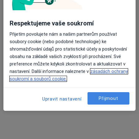
Respektujeme vaše soukromí
Průměrné hodnocení na Apple a Play Store 4.5
Centrum kardiovaskulární péče Neuron
Medical s.r.o.
Přijetím povolujete nám a našim partnerům používat
Kardiolog, Neurolog, Dietolog
soubory cookie (nebo podobné technologie) ke
shromažďování údajů pro statistické účely a poskytování
Polní 3, Brno
•
Mapa
obsahu na základě vašich zvyklostí při procházení. Své
Centrum kardiovaskulární péče Neuron Medical s.r.o.
preference můžete kdykoli zkontrolovat a aktualizovat v
Tato klinika nemá specialisty s dostupnými termíny v online kalendáři
nastavení. Další informace naleznete v
zásadách ochrany
soukromí a souborů cookie.
Zobrazit profil
Přijmout
Upravit nastavení