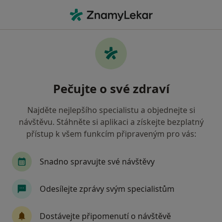
Hla
Co hledáte?
Hlavní Stránka
Nemoci
Infekce Močových Cest
Infekce močových cest -
Pečujte o své zdraví
informace, specialisté, otázky a
odpovědi
Najděte nejlepšího specialistu a objednejte si
návštěvu. Stáhněte si aplikaci a získejte bezplatný
přístup k všem funkcím připraveným pro vás:
Snadno spravujte své návštěvy
Informace
Odesílejte zprávy svým specialistům
Dbejte o své zdraví
Dostávejte připomenutí o návštěvě