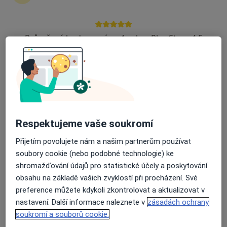
Zůstaňte doma a vyberte online konzultaci pro
zahájení nebo pokračování léčby. Pokud to
potřebujete, můžete si také objednat návštěvu v
Průměrné hodnocení na Apple a Play Store 4.5
ordinaci.
Zobrazit profily specialistů
Jak to funguje?
Respektujeme vaše soukromí
Odborníci
Přijetím povolujete nám a našim partnerům používat
soubory cookie (nebo podobné technologie) ke
shromažďování údajů pro statistické účely a poskytování
obsahu na základě vašich zvyklostí při procházení. Své
Tomáš Novotný
preference můžete kdykoli zkontrolovat a aktualizovat v
nastavení. Další informace naleznete v
zásadách ochrany
Urolog
Praha
soukromí a souborů cookie.