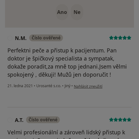
Ano
Ne
N.M.
Číslo ověřené
N
Perfektni peče a přistup k pacijentum. Pan
doktor je špičkový specialista a sympatak,
dokaže poradit,za mně top jednani.Jsem vělmi
spokojený , děkuji! Mužů jen doporučit !
podle názoru uživatele N.M.
21. ledna 2021
•
Urosanté s.r.o.
•
Jiný
•
Nahlásit zneužití
A.T.
Číslo ověřené
A
Velmi profesionální a zároveň lidský přistup k