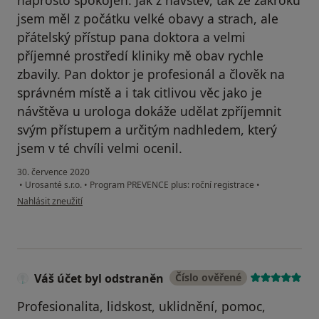
naprosto spokojen. Jak z návštěv, tak ze zákroku
jsem měl z počátku velké obavy a strach, ale
přátelský přístup pana doktora a velmi
příjemné prostředí kliniky mě obav rychle
zbavily. Pan doktor je profesionál a člověk na
správném místě a i tak citlivou věc jako je
návštěva u urologa dokáže udělat zpříjemnit
svým přístupem a určitým nadhledem, který
jsem v té chvíli velmi ocenil.
30. července 2020
•
Urosanté s.r.o.
•
Program PREVENCE plus: roční registrace
•
podle názoru uživatele ANONYM
Nahlásit zneužití
Váš účet byl odstraněn
Číslo ověřené
Profesionalita, lidskost, uklidnění, pomoc,