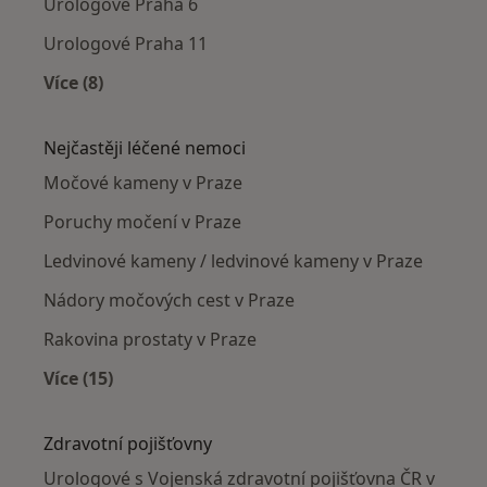
Urologové Praha 6
Urologové Praha 11
Více (8)
Více v kategorii: Urologové v okolí
Nejčastěji léčené nemoci
Močové kameny v Praze
Poruchy močení v Praze
Ledvinové kameny / ledvinové kameny v Praze
Nádory močových cest v Praze
Rakovina prostaty v Praze
Více (15)
Více v kategorii: Nejčastěji léčené nemoci
Zdravotní pojišťovny
Urologové s Vojenská zdravotní pojišťovna ČR v