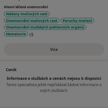
dokumentace
Hlavní léčená onemocnění
Nádory močových cest
Onemocnění močových cest
Poruchy močení
Onemocnění mužských pohlavních orgánů
Prevence Plus- 4.900,-
a11y_sr_more_diseases
Hematurie
+9
● 1x ročně komplexní urologické vyšetření +
preventivní onkologický screening
Více
o zkušenostech
● Ošetření na čas objednání
● Upozornění na plánované vyšetření e-mailem
Ceník
Informace o službách a cenách nejsou k dispozici
● Zasílání laboratorních výsledků emailem včetně
Tento specialista ještě nepřidával žádné informace o
zhodnocení lékaře
svých službách.
● Výpis ze zdravotnické dokumentace na žádost
klienta