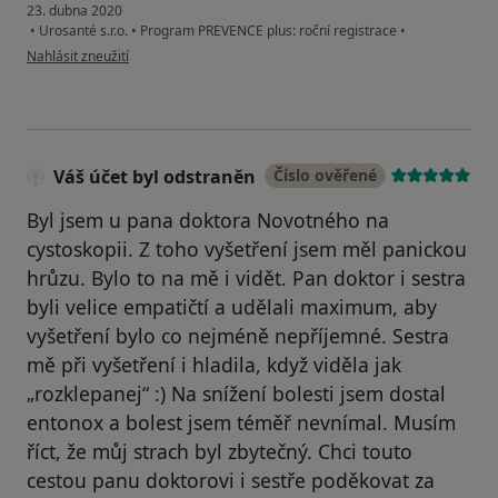
23. dubna 2020
•
Urosanté s.r.o.
•
Program PREVENCE plus: roční registrace
•
podle názoru uživatele Váš účet byl odstraněn
Nahlásit zneužití
Váš účet byl odstraněn
Číslo ověřené
Byl jsem u pana doktora Novotného na
cystoskopii. Z toho vyšetření jsem měl panickou
hrůzu. Bylo to na mě i vidět. Pan doktor i sestra
byli velice empatičtí a udělali maximum, aby
vyšetření bylo co nejméně nepříjemné. Sestra
mě při vyšetření i hladila, když viděla jak
„rozklepanej“ :) Na snížení bolesti jsem dostal
entonox a bolest jsem téměř nevnímal. Musím
říct, že můj strach byl zbytečný. Chci touto
cestou panu doktorovi i sestře poděkovat za