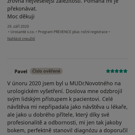
zrovna nejveselejší záležitosti. Pomáhá mi je
překonávat.
Moc děkuji
29. září 2020
•
Urosanté s.r.o.
•
Program PREVENCE plus: roční registrace
•
podle názoru uživatele Jiří Š.
Nahlásit zneužití
Pavel
Číslo ověřené
P
V únoru 2020 jsem byl u MUDr.Novotného na
urologickém vyšetření. Doslova mne odzbrojil
svým lidským přístupem k pacientovi. Celé
návštěva mi nepřipadala jako návštěva u lékaře,
ale jako u dobrého přítele, který díky své
profesionalitě a odbornosti, mi jen tak jakoby
bokem, perfektně stanovil diagnózu a doporučil