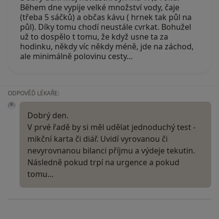
Během dne vypije velké množství vody, čaje
(třeba 5 sáčků) a občas kávu ( hrnek tak půl na
půl). Díky tomu chodí neustále cvrkat. Bohužel
už to dospělo t tomu, že když usne ta za
hodinku, někdy víc někdy méně, jde na záchod,
ale minimálně polovinu cesty…
ODPOVĚĎ LÉKAŘE:
Dobrý den.
V prvé řadě by si měl udělat jednoduchý test -
mikční karta či diář. Uvidí vyrovanou či
nevyrovnanou bilanci příjmu a výdeje tekutin.
Následně pokud trpí na urgence a pokud
tomu…