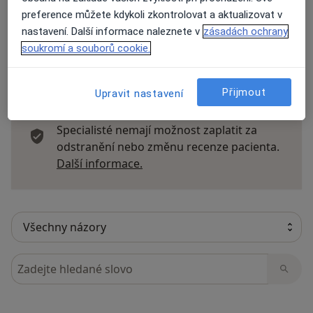
Přidejte svůj názor
preference můžete kdykoli zkontrolovat a aktualizovat v
nastavení. Další informace naleznete v
zásadách ochrany
soukromí a souborů cookie.
38 názorů
Přijmout
Upravit nastavení
Recenze pacientů jsou pro nás důležité.
Specialisté nemají možnost zaplatit za
odstranění nebo změnu recenze pacienta.
Další informace o názorech
Další informace.
Hledejte v názorech