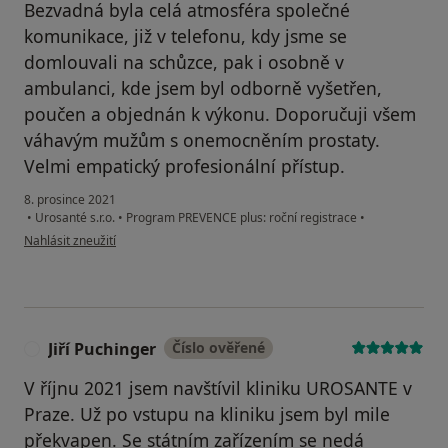
Bezvadná byla celá atmosféra společné
komunikace, již v telefonu, kdy jsme se
domlouvali na schůzce, pak i osobně v
ambulanci, kde jsem byl odborně vyšetřen,
poučen a objednán k výkonu. Doporučuji všem
váhavým mužům s onemocněním prostaty.
Velmi empatický profesionální přístup.
8. prosince 2021
•
Urosanté s.r.o.
•
Program PREVENCE plus: roční registrace
•
podle názoru uživatele Jan Hajný
Nahlásit zneužití
Jiří Puchinger
Číslo ověřené
J
V říjnu 2021 jsem navštívil kliniku UROSANTE v
Praze. Už po vstupu na kliniku jsem byl mile
překvapen. Se státním zařízením se nedá