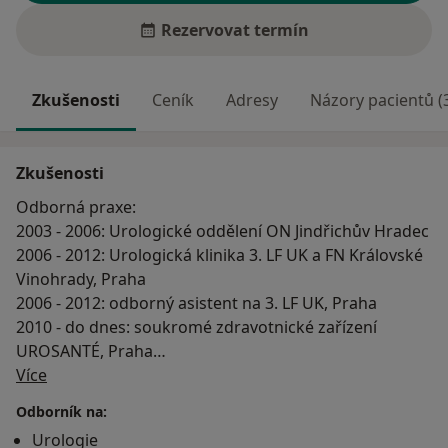
Rezervovat termín
Zkušenosti
Ceník
Adresy
Názory pacientů (
Zkušenosti
Odborná praxe:
2003 - 2006: Urologické oddělení ON Jindřichův Hradec
2006 - 2012: Urologická klinika 3. LF UK a FN Královské
Vinohrady, Praha
2006 - 2012: odborný asistent na 3. LF UK, Praha
2010 - do dnes: soukromé zdravotnické zařízení
UROSANTÉ, Praha
O mně
Více
Jednorázová návštěva- 2.500,-
Odborník na:
Urologie
● Jednorázová konzultace bez zápisu do