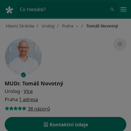
Hla
Co hledáte?
Hlavní Stránka
Urolog
Praha
Tomáš Novotný
Změna města
MUDr.
Tomáš Novotný
o specializacích
Urolog
·
Více
Praha
1 adresa
38 názorů
Kontaktní údaje