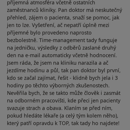
příjemná atmosféra včetně ostatních
zaměstnanců kliniky. Pan doktor má neskutečný
přehled, zájem o pacienta, snaží se pomoc, jak
jen to lze. Vyšetření, ač nepatří úplně mezi
příjemné bylo provedeno naprosto
bezbolestně. Time-management tady funguje
na jedničku, výsledky z odběrů zaslané druhý
den na e-mail automaticky včetně hodnocení.
Jsem ráda, že jsem na kliniku narazila a ač
jezdíme hodinu a půl, tak pan doktor byl první,
kdo se začal zajímat, řešit - klidně bych jela i 3
hodiny po těchto výborných zkušenostech.
Nevěřila bych, že se takto může člověk i zasmát
na odborném pracovišti, kde přeci jen pacienty
svazuje strach a obava. Klaním se před ním,
pokud hledáte lékaře (a celý tým kolem něho),
který patří opravdu k TOP, tak tady ho najdete!