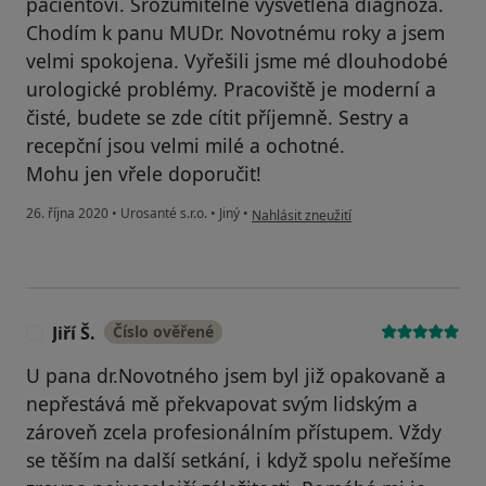
pacientovi. Srozumitelně vysvětlená diagnóza.
Chodím k panu MUDr. Novotnému roky a jsem
velmi spokojena. Vyřešili jsme mé dlouhodobé
urologické problémy. Pracoviště je moderní a
čisté, budete se zde cítit příjemně. Sestry a
recepční jsou velmi milé a ochotné.
Mohu jen vřele doporučit!
podle názoru uživatele A.T.
26. října 2020
•
Urosanté s.r.o.
•
Jiný
•
Nahlásit zneužití
Jiří Š.
Číslo ověřené
J
U pana dr.Novotného jsem byl již opakovaně a
nepřestává mě překvapovat svým lidským a
zároveň zcela profesionálním přístupem. Vždy
se těším na další setkání, i když spolu neřešíme