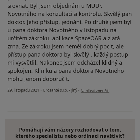
srovnat. Byl jsem objednám u MUDr.
Novotného na konzultaci a kontrolu. Skvělý pan
doktor. Jeho přístup, jednání. Po druhé jsem byl
u pana doktora Novotného v listopadu na
určitém zákroku..aplikace SpaceOAR a zlatá
zrna. Ze zákroku jsem neměl dobrý pocit, ale
přístup pana doktora byl skvělý , každý postup
mi vysvětlil. Nakonec jsem odcházel klidný a
spokojen. Kliniku a pana doktora Novotného
mohu jenom doporučit.
podle názoru uživatele Jiří Puchin
29. listopadu 2021
•
Urosanté s.r.o.
•
Jiný
•
Nahlásit zneužití
Pomáhají vám názory rozhodovat o tom,
kterého specialistu nebo ordinaci navštívit?