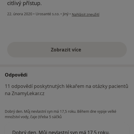
citlivý přístup.
podle názoru uživatele Váš účet byl 
22. února 2020
•
Urosanté s.r.o.
•
Jiný
•
Nahlásit zneužití
Zobrazit více
výše uvedené názory
Odpovědi
11 odpovědí poskytnutých lékařem na otázky pacientů
na ZnamyLekar.cz
Dobrý den. Můj nevlastní syn má 17,5 roku. Během dne vypije velké
množství vody, čaje (třeba 5 sáčků
Dobrý den. Můj nevlastní syn má 17,5 roku.