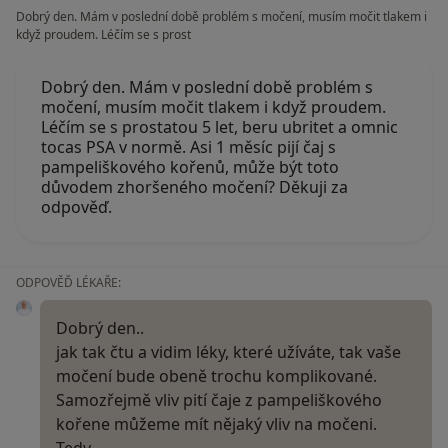
Dobrý den. Mám v poslední době problém s močení, musím močit tlakem i
když proudem. Léčím se s prost
Dobrý den. Mám v poslední době problém s
močení, musím močit tlakem i když proudem.
Léčím se s prostatou 5 let, beru ubritet a omnic
tocas PSA v normě. Asi 1 měsíc pijí čaj s
pampeliškového kořenů, může být toto
důvodem zhoršeného močení? Děkuji za
odpověď.
ODPOVĚĎ LÉKAŘE:
Dobrý den..
jak tak čtu a vidim léky, které užíváte, tak vaše
močení bude obeně trochu komplikované.
Samozřejmě vliv pití čaje z pampeliškového
kořene můžeme mít nějaký vliv na močeni.
Tedy…