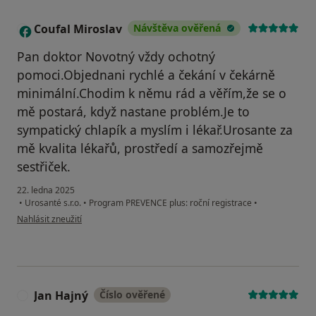
Coufal Miroslav
Návštěva ověřená
C
Pan doktor Novotný vždy ochotný
pomoci.Objednani rychlé a čekání v čekárně
minimální.Chodim k němu rád a věřím,že se o
mě postará, když nastane problém.Je to
sympatický chlapík a myslím i lékař.Urosante za
mě kvalita lékařů, prostředí a samozřejmě
sestřiček.
22. ledna 2025
•
Urosanté s.r.o.
•
Program PREVENCE plus: roční registrace
•
podle názoru uživatele Coufal Miroslav
Nahlásit zneužití
Jan Hajný
Číslo ověřené
J