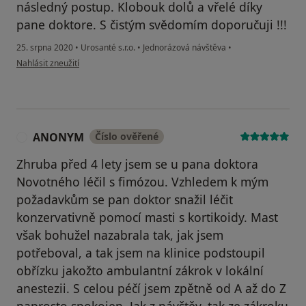
následný postup. Klobouk dolů a vřelé díky
pane doktore. S čistým svědomím doporučuji !!!
25. srpna 2020
•
Urosanté s.r.o.
•
Jednorázová návštěva
•
podle názoru uživatele Pavel
Nahlásit zneužití
ANONYM
Číslo ověřené
A
Zhruba před 4 lety jsem se u pana doktora
Novotného léčil s fimózou. Vzhledem k mým
požadavkům se pan doktor snažil léčit
konzervativně pomocí masti s kortikoidy. Mast
však bohužel nazabrala tak, jak jsem
potřeboval, a tak jsem na klinice podstoupil
obřízku jakožto ambulantní zákrok v lokální
anestezii. S celou péčí jsem zpětně od A až do Z