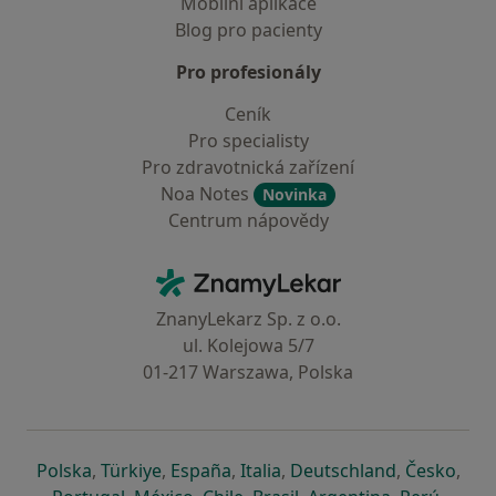
Mobilní aplikace
Blog pro pacienty
Pro profesionály
Ceník
Pro specialisty
Pro zdravotnická zařízení
Noa Notes
Novinka
Centrum nápovědy
Kontakt
ZnamyLekar - Hlavní stránka
ZnanyLekarz Sp. z o.o.
ul. Kolejowa 5/7
01-217 Warszawa, Polska
se otevře v nové záložce
se otevře v nové záložce
se otevře v nové záložce
se otevře v nové záložce
se otevře v 
se o
Polska
,
Türkiye
,
España
,
Italia
,
Deutschland
,
Česko
,