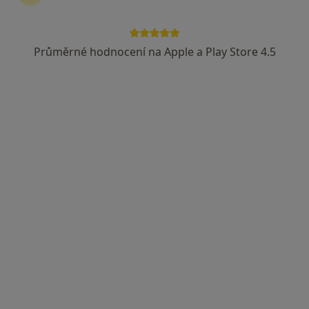
Průměrné hodnocení na Apple a Play Store 4.5
MUDr. Veronika Kaliská Šturcová, FEBU
·
Více
Urolog
10 názorů
Wilsonova 301/10, Praha
•
Mapa
URO MEDICO
Cystoskopie
od 3 000 kč
Tento specialista nenabízí online rezervaci termínu na této adrese.
Rezervovat termín