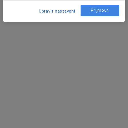
Přijmout
Upravit nastavení
MUDr. Viktor Vik, Ph.D.
·
Více
Urolog
4 názory
Adresa 1
Adresa 2
Wilsonova 301/10, Praha
•
Mapa
URO MEDICO
Biopsie prostaty
od 3 000 kč
Tento specialista nenabízí online rezervaci termínu na této adrese.
Rezervovat termín