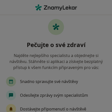
Hla
Urolog • Praha 6, Praha, hl město Praha
Filtry
Mapa
Urolog, Praha 6, Praha
Pečujte o své zdraví
Jak řadíme výsledky vyhledávání?
Najděte nejlepšího specialistu a objednejte si
návštěvu. Stáhněte si aplikaci a získejte bezplatný
Jakou pojišťovnu máte?
přístup k všem funkcím připraveným pro vás:
Všeobecná zdravotní pojišťovna
Zdravotní poj
Snadno spravujte své návštěvy
Odesílejte zprávy svým specialistům
Dostávejte připomenutí o návštěvě