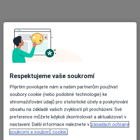
MUDr. Květoslav Novák, FEBU
·
Více
Urolog
10 názorů
Adresa 1
Adresa 2
Wilsonova 301/10, Praha
•
Mapa
URO MEDICO
Respektujeme vaše soukromí
Biopsie prostaty
od 3 000 kč
Tento specialista nenabízí online rezervaci termínu na této adrese.
Přijetím povolujete nám a našim partnerům používat
soubory cookie (nebo podobné technologie) ke
Rezervovat termín
shromažďování údajů pro statistické účely a poskytování
obsahu na základě vašich zvyklostí při procházení. Své
preference můžete kdykoli zkontrolovat a aktualizovat v
nastavení. Další informace naleznete v
zásadách ochrany
soukromí a souborů cookie.