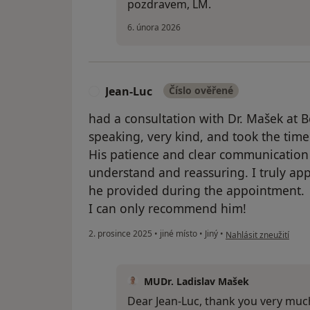
pozdravem, LM.
6. února 2026
Jean-Luc
Číslo ověřené
J
had a consultation with Dr. Mašek at B
speaking, very kind, and took the time
His patience and clear communication 
understand and reassuring. I truly app
he provided during the appointment.
I can only recommend him!
podle názoru uživatel
2. prosince 2025
•
jiné místo
•
Jiný
•
Nahlásit zneužití
MUDr. Ladislav Mašek
Dear Jean-Luc, thank you very much