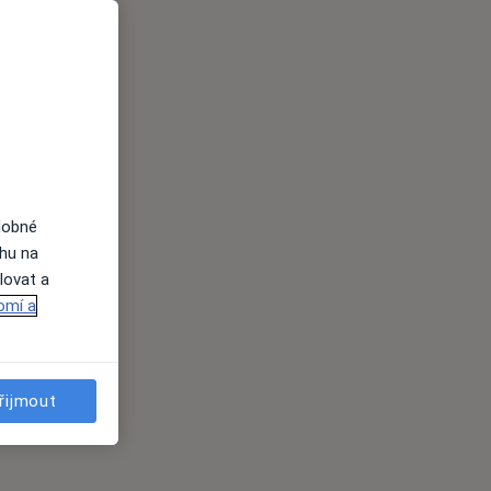
dobné
ahu na
lovat a
omí a
řijmout