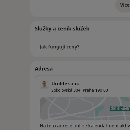
Více
o 
Služby a ceník služeb
Jak fungují ceny?
Adresa
Urolife s.r.o.
Sokolovská 304,
Praha
190 00
Přiblížit
se
Dostupnost
Na této adrese online kalendář není aktiv