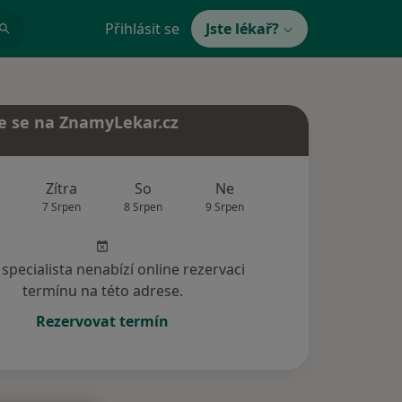
Přihlásit se
Jste lékař?
e se na ZnamyLekar.cz
Zítra
So
Ne
Po
Út
7 Srpen
8 Srpen
9 Srpen
10 Srpen
11 Srp
specialista nenabízí online rezervaci
termínu na této adrese.
Rezervovat termín