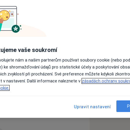
obil přes 10 let na Urologickém
ástečný úvazek ve Fakultní Nemocnici
 od roku 2015 v urologické ambulanci
025 ve špičkovém privátním urologickém
 Clinicum Vysočany s možností
ujeme vaše soukromí
enní chirurgie. Operační dny každou
enešově. Díky zcela novému
ovolujete nám a našim partnerům používat soubory cookie (nebo po
o provádět prakticky téměř celé
e) ke shromažďování údajů pro statistické účely a poskytování obs
a laseru. Specializuje se zejména na
ich zvyklostí při procházení. Své preference můžete kdykoli zkontro
iny, moč. měchýře, urologické infekce a
t v nastavení. Další informace naleznete v
zásadách ochrany soukr
okie.
diseases
P
Upravit nastavení