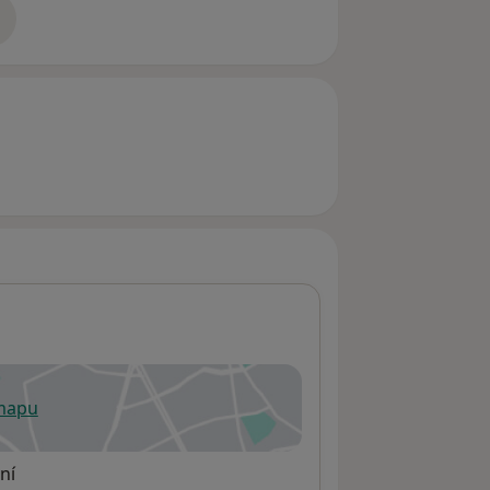
zkušenostech
 mapu
 otevře v nové záložce
ní