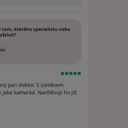
tom, kterého specialistu nebo
vštívit?
Ne
jemný pan doktor. S úsměvem
se jako kamarád. Navštěvuji ho již
e Jana P.