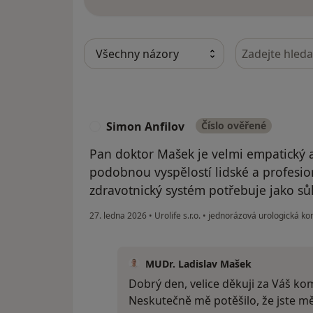
Hledejte v ná
Simon Anfilov
Číslo ověřené
S
Pan doktor Mašek je velmi empatický a 
podobnou vyspělostí lidské a profesi
zdravotnický systém potřebuje jako sůl
27. ledna 2026
•
Urolife s.r.o.
•
jednorázová urologická ko
MUDr. Ladislav Mašek
Dobrý den, velice děkuji za Váš ko
Neskutečně mě potěšilo, že jste mě