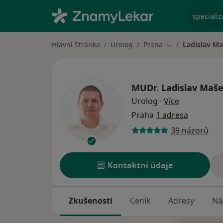
specializ
Hlavní Stránka
Urolog
Praha
Ladislav M
Změna města
MUDr.
Ladislav Maš
o specializa
Urolog
·
Více
Praha
1 adresa
39 názorů
Kontaktní údaje
Zkušenosti
Ceník
Adresy
Ná