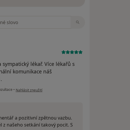
zorech
sympatický lékař. Více lékařů s
onální komunikace náš
.
podle názoru uživatele Simon Anfilov
nzultace
•
Nahlásit zneužití
mentář a pozitivní zpětnou vazbu.
l z našeho setkání takový pocit. S