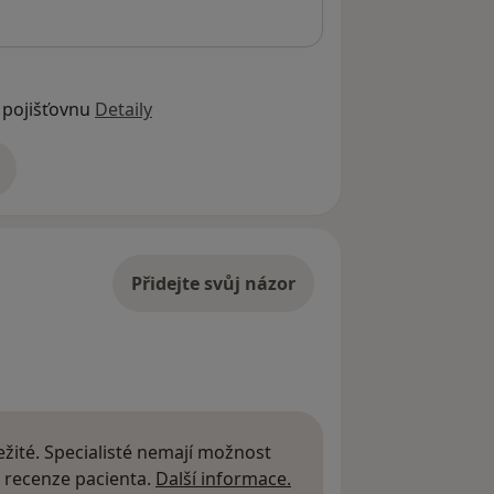
 pojišťovnu
Detaily
adrese
Přidejte svůj názor
žité. Specialisté nemají možnost
Další informace o názor
 recenze pacienta.
Další informace.