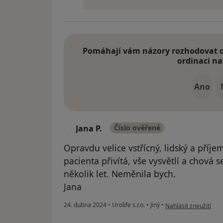
Pomáhají vám názory rozhodovat o 
ordinaci na
Ano
Jana P.
Číslo ověřené
J
Opravdu velice vstřícný, lidský a pří
pacienta přivítá, vše vysvětlí a chová 
několik let. Neměnila bych.
Jana
podle názoru uživatel
24. dubna 2024
•
Urolife s.r.o.
•
Jiný
•
Nahlásit zneužití