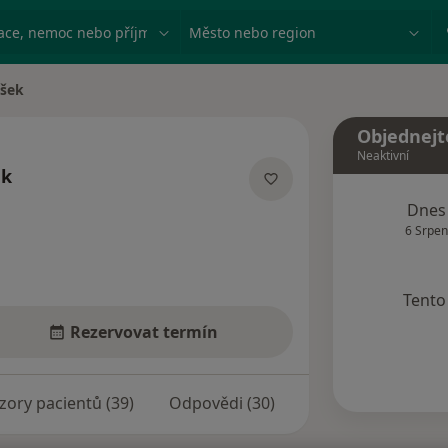
ace, nemoc nebo příjmení
Město nebo region
ašek
Objednejt
Neaktivní
ek
cích
Dnes
6 Srpen
Tento 
Rezervovat termín
zory pacientů (39)
Odpovědi (30)