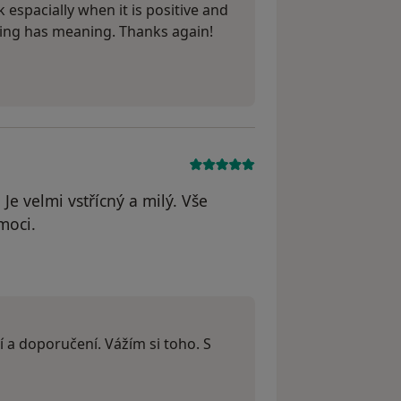
 espacially when it is positive and
oing has meaning. Thanks again!
Je velmi vstřícný a milý. Vše
moci.
ena Vondráčková
í a doporučení. Vážím si toho. S