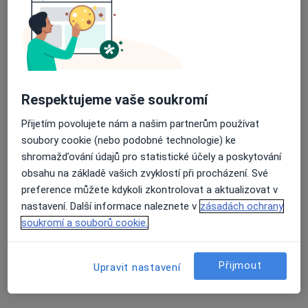
MUDr. Květoslav Novák, FEBU
·
Více
Urolog
10 názorů
Adresa 1
Adresa 2
Respektujeme vaše soukromí
Přijetím povolujete nám a našim partnerům používat
Wilsonova 301/10, Praha
•
Mapa
soubory cookie (nebo podobné technologie) ke
URO MEDICO
shromažďování údajů pro statistické účely a poskytování
Biopsie prostaty
od 3 000 kč
obsahu na základě vašich zvyklostí při procházení. Své
preference můžete kdykoli zkontrolovat a aktualizovat v
Tento specialista nenabízí online rezervaci termínu na této adrese.
nastavení. Další informace naleznete v
zásadách ochrany
Rezervovat termín
soukromí a souborů cookie.
Přijmout
Upravit nastavení