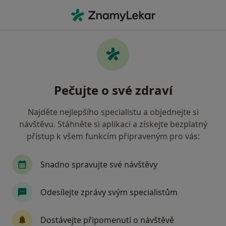
Hla
Urolog • Praha 9, Praha, hl město Praha
Filtry
Mapa
Urolog, Praha 9, Praha
Pečujte o své zdraví
Jak řadíme výsledky vyhledávání?
Najděte nejlepšího specialistu a objednejte si
návštěvu. Stáhněte si aplikaci a získejte bezplatný
Jakou pojišťovnu máte?
přístup k všem funkcím připraveným pro vás:
Všeobecná zdravotní pojišťovna
Zdravotní poj
Snadno spravujte své návštěvy
Odesílejte zprávy svým specialistům
Dostávejte připomenutí o návštěvě