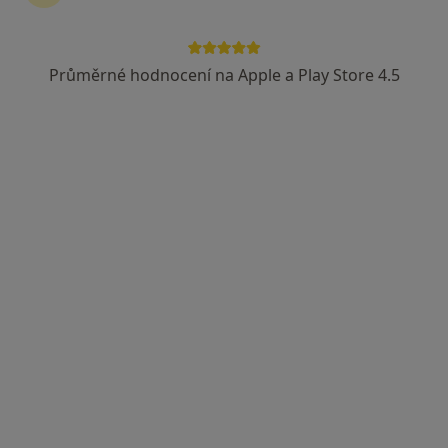
Průměrné hodnocení na Apple a Play Store 4.5
MUDr. Veronika Kaliská Šturcová, FEBU
·
Více
Urolog
10 názorů
Wilsonova 301/10, Praha
•
Mapa
URO MEDICO
Cystoskopie
od 3 000 kč
Tento specialista nenabízí online rezervaci termínu na této adrese.
Rezervovat termín