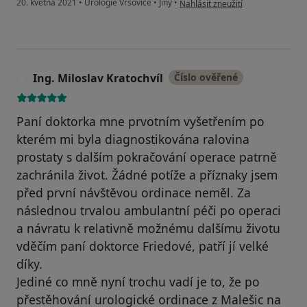
20. května 2021
•
Urologie Vršovice
•
Jiný
•
Nahlásit zneužití
Ing. Miloslav Kratochvíl
Číslo ověřené
I
Paní doktorka mne prvotním vyšetřením po
kterém mi byla diagnostikována ralovina
prostaty s dalším pokračování operace patrně
zachránila život. Žádné potíže a příznaky jsem
před první návštěvou ordinace neměl. Za
následnou trvalou ambulantní péči po operaci
a návratu k relativně možnému dalšímu životu
vděčím paní doktorce Friedové, patří jí velké
díky.
Jediné co mně nyní trochu vadí je to, že po
přestěhování urologické ordinace z Malešic na