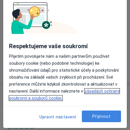
Kubánské nám. 15,
Praha
100 00
Přiblížit mapu
se otevře v nové záložce
Dostupnost
Na této adrese online kalendář není aktivní
Respektujeme vaše soukromí
Co mám v takové situaci udělat?
Přijetím povolujete nám a našim partnerům používat
soubory cookie (nebo podobné technologie) ke
Více
shromažďování údajů pro statistické účely a poskytování
o adrese
obsahu na základě vašich zvyklostí při procházení. Své
preference můžete kdykoli zkontrolovat a aktualizovat v
nastavení. Další informace naleznete v
zásadách ochrany
Názory
soukromí a souborů cookie.
Přidejte svůj názor
Přijmout
Upravit nastavení