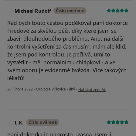
Michael Rudolf
Číslo ověřené
M
Rád bych touto cestou poděkoval paní doktorce
Friedové za skvělou péči, díky které jsem se
zbavil dlouhodobého problému. Ano, na další
kontrolní vyšetření za čas musím, mám ale klid,
že jsem pod kontrolou. Je pečlivá, umí to
vysvětlit - mě, normálnímu chlápkovi - a ve
svém oboru je evidentně hvězda. Více takových
lékařů!
podle názoru uživatele Michael Ru
28. února 2022
•
Urologie Vršovice
•
Jiný
•
Nahlásit zneužití
L.K.
Číslo ověřené
L
Pani doktorka je naprosto uzasna. Jsem ji