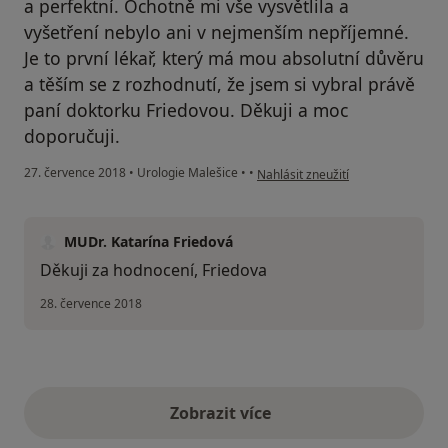
a perfektní. Ochotně mi vše vysvětlila a
vyšetření nebylo ani v nejmenším nepříjemné.
Je to první lékař, který má mou absolutní důvěru
a těším se z rozhodnutí, že jsem si vybral právě
paní doktorku Friedovou. Děkuji a moc
doporučuji.
podle názoru uživatele Tomáš J.
27. července 2018
•
Urologie Malešice
•
•
Nahlásit zneužití
MUDr. Katarína Friedová
Děkuji za hodnocení, Friedova
28. července 2018
Zobrazit více
výše uvedené názory