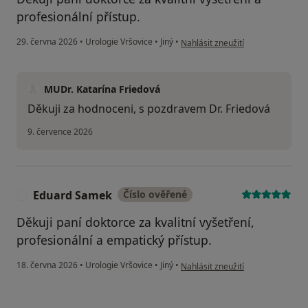
profesionální přístup.
podle názoru uživatele Miroslav P
29. června 2026
•
Urologie Vršovice
•
Jiný
•
Nahlásit zneužití
MUDr. Katarína Friedová
Děkuji za hodnoceni, s pozdravem Dr. Friedová
9. července 2026
Eduard Samek
Číslo ověřené
E
Děkuji paní doktorce za kvalitní vyšetření,
profesionální a empatický přístup.
podle názoru uživatele Eduard S
18. června 2026
•
Urologie Vršovice
•
Jiný
•
Nahlásit zneužití