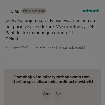
L.M.
Číslo ověřené
L
Je skvělá, příjemná, vždy usměvavá, že nemáte,
ani pocit, že jste u lékaře. Vše ochotně vysvětlí.
Paní doktorku mohu jen doporučit.
Děkuji
podle názoru uživatele L.M.
2. listopadu 2022
•
Urologie Vršovice
•
Jiný
•
Nahlásit zneužití
Pomáhají vám názory rozhodovat o tom,
kterého specialistu nebo ordinaci navštívit?
Ano
Ne