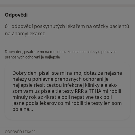
Odpovědi
61 odpovědí poskytnutých lékařem na otázky pacientů
na ZnamyLekar.cz
Dobry den, pisali ste mi na moj dotaz ze nejasne nalezy u pohlavne
prenosnych ochoreni je najlepsie
Dobry den, pisali ste mi na moj dotaz ze nejasne
nalezy u pohlavne prenosnych ochoreni je
najlepsie riesit cestou infekcnej kliniky ale ako
som vam uz pisala tie testy RRR a TPHA mi robili
minuly rok az 4krat a boli negativne tak boli
jasne podla lekarov co mi robili tie testy len som
bola na…
ODPOVĚĎ LÉKAŘE: