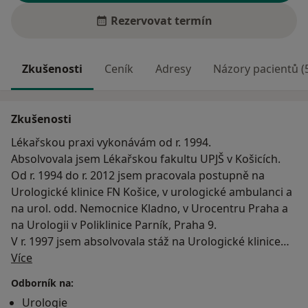
Rezervovat termín
Zkušenosti
Ceník
Adresy
Názory pacientů (
Zkušenosti
Lékařskou praxi vykonávám od r. 1994.
Absolvovala jsem Lékařskou fakultu UPJŠ v Košicích.
Od r. 1994 do r. 2012 jsem pracovala postupně na
Urologické klinice FN Košice, v urologické ambulanci a
na urol. odd. Nemocnice Kladno, v Urocentru Praha a
na Urologii v Poliklinice Parník, Praha 9.
V r. 1997 jsem absolvovala stáž na Urologické klinice
O mně
Hopital BICHAT v Paříži.
Více
Od r. 2000 pracuji na část. úvazek na Urologické klinice
Odborník na:
FN Král. Vinohrady.
Urologie
V r. 1997 jsem vykonala 1. atestaci v oboru urologie, r.