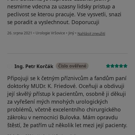
nesmirne vdecna za uzasny lidsky pristup a
peclivost se kterou pracuje. Vse vysvetli, snazi
se poradit a vyslechnout. Doporucuji
podle názoru uživatele L.K.
26. srpna 2021
•
Urologie Vršovice
•
Jiný
•
Nahlásit zneužití
Ing. Petr Korčák
Číslo ověřené
I
Připojuji se k četným příznivcům a fandům paní
doktorky MUDr. K. Friedové. Oceňuji a obdivuji
její skvělý přístup k pacientům, osobně ji děkuji
za vyřešení mých mnohých urologických
problémů, včetně excelentního chirurgického
zákroku v nemocnici Bulovka. Mám opravdu
štěstí, že patřím už několik let mezi její pacienty.
podle názoru uživatele Ing. Petr 