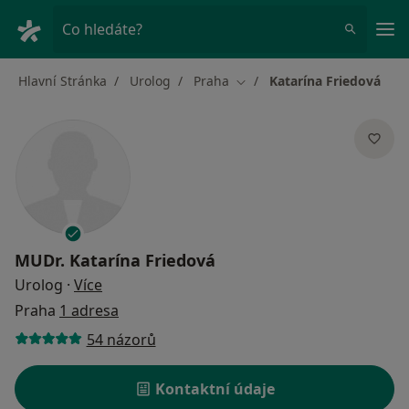
Hla
Co hledáte?
Hlavní Stránka
Urolog
Praha
Katarína Friedová
Změna města
MUDr.
Katarína Friedová
o specializacích
Urolog
·
Více
Praha
1 adresa
54 názorů
Kontaktní údaje