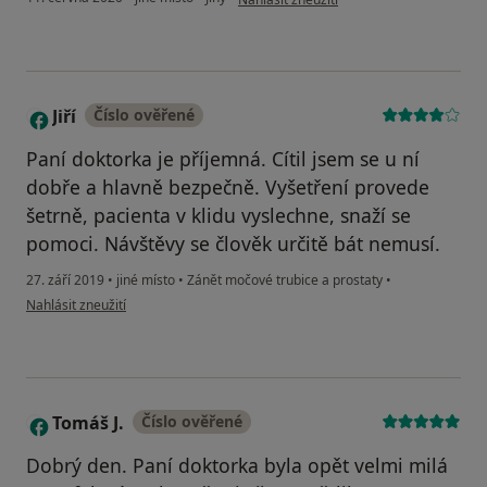
Jiří
Číslo ověřené
J
Paní doktorka je příjemná. Cítil jsem se u ní
dobře a hlavně bezpečně. Vyšetření provede
šetrně, pacienta v klidu vyslechne, snaží se
pomoci. Návštěvy se člověk určitě bát nemusí.
27. září 2019
•
jiné místo
•
Zánět močové trubice a prostaty
•
podle názoru uživatele Jiří
Nahlásit zneužití
Tomáš J.
Číslo ověřené
T
Dobrý den. Paní doktorka byla opět velmi milá