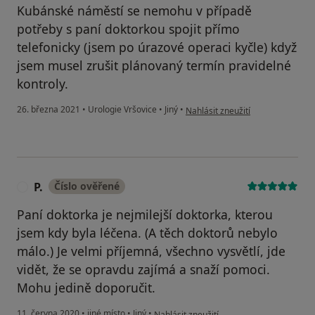
Kubánské náměstí se nemohu v případě
potřeby s paní doktorkou spojit přímo
telefonicky (jsem po úrazové operaci kyčle) když
jsem musel zrušit plánovaný termín pravidelné
kontroly.
podle názoru uživatele Ing. Milos
26. března 2021
•
Urologie Vršovice
•
Jiný
•
Nahlásit zneužití
P.
Číslo ověřené
P
Paní doktorka je nejmilejší doktorka, kterou
jsem kdy byla léčena. (A těch doktorů nebylo
málo.) Je velmi příjemná, všechno vysvětlí, jde
vidět, že se opravdu zajímá a snaží pomoci.
Mohu jedině doporučit.
podle názoru uživatele P.
11. června 2020
•
jiné místo
•
Jiný
•
Nahlásit zneužití