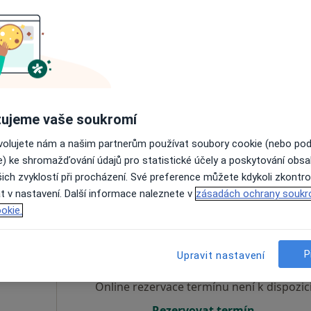
aliská
Dnes
Zítra
Po
Út
8 Srpen
9 Srpen
10 Srpen
11 Srpe
Online rezervace termínu není k dispozic
Rezervovat termín
ujeme vaše soukromí
ovolujete nám a našim partnerům používat soubory cookie (nebo po
 3 000 kč
e) ke shromažďování údajů pro statistické účely a poskytování obs
ich zvyklostí při procházení. Své preference můžete kdykoli zkontro
t v nastavení. Další informace naleznete v
zásadách ochrany soukr
okie.
ič,
Dnes
Zítra
Po
Út
8 Srpen
9 Srpen
10 Srpen
11 Srpe
P
Upravit nastavení
Online rezervace termínu není k dispozic
Rezervovat termín