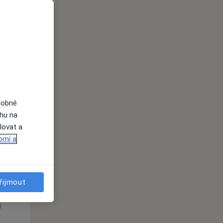
St
Čt
Pá
n
12 Srpen
13 Srpen
14 Srpen
i
dobné
ahu na
lovat a
omí a
St
Čt
Pá
n
12 Srpen
13 Srpen
14 Srpen
řijmout
i