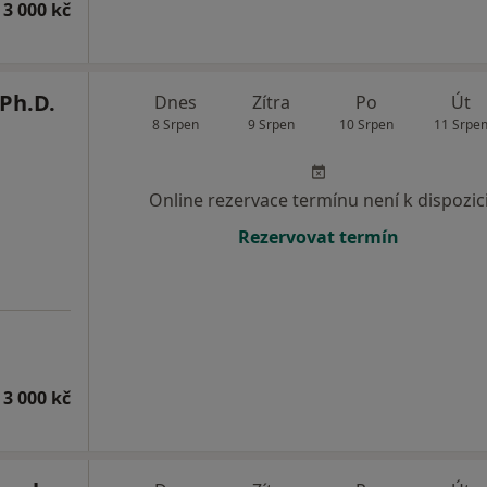
 3 000 kč
 Ph.D.
Dnes
Zítra
Po
Út
8 Srpen
9 Srpen
10 Srpen
11 Srpe
Online rezervace termínu není k dispozic
Rezervovat termín
 3 000 kč