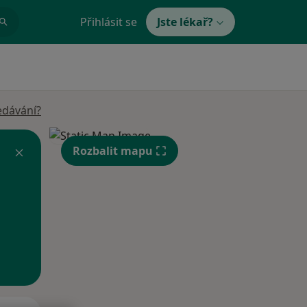
Přihlásit se
Jste lékař?
edávání?
Rozbalit mapu