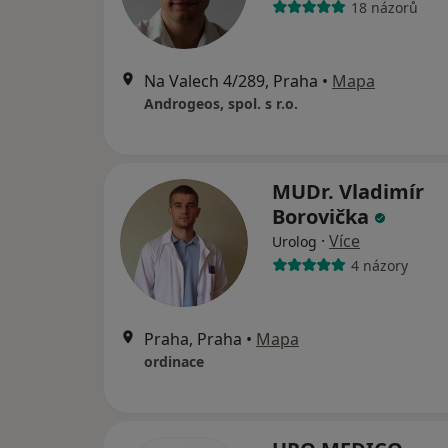
18 názorů
Na Valech 4/289, Praha
•
Mapa
Androgeos, spol. s r.o.
MUDr. Vladimír
Borovička
·
Více
Urolog
4 názory
Praha, Praha
•
Mapa
ordinace