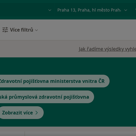
ace, nemoc nebo příjmení
Město nebo region
Více filtrů
Jak řadíme výsledky vyhl
Zdravotní pojišťovna ministerstva vnitra ČR
ská průmyslová zdravotní pojišťovna
Zobrazit více