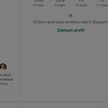
Dnes
Zítra
Po
Út
8 Srpen
9 Srpen
10 Srpen
11 Srpe
Online rezervace termínu není k dispozic
Zobrazit profil
r. MUDr.
el Nekula
rolog