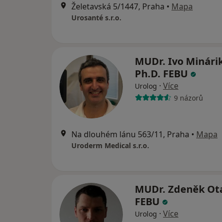
Želetavská 5/1447, Praha
•
Mapa
Urosanté s.r.o.
MUDr. Ivo Minárik
Ph.D. FEBU
·
Více
Urolog
9 názorů
Na dlouhém lánu 563/11, Praha
•
Mapa
Uroderm Medical s.r.o.
MUDr. Zdeněk Ot
FEBU
·
Více
Urolog