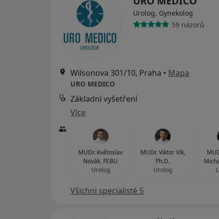
URO MEDICO
Urolog, Gynekolog
59 názorů
Wilsonova 301/10, Praha
•
Mapa
URO MEDICO
Základní vyšetření
Více
MUDr. Květoslav
MUDr. Viktor Vik,
MUD
Novák, FEBU
Ph.D.
Micha
Urolog
Urolog
U
Všichni specialisté 5