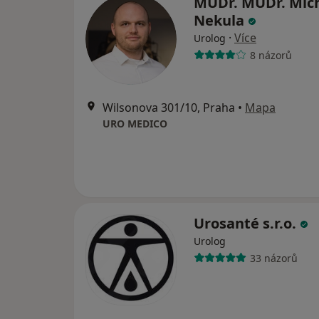
MUDr. MUDr. Mic
Nekula
·
Více
Urolog
8 názorů
Wilsonova 301/10, Praha
•
Mapa
URO MEDICO
Urosanté s.r.o.
Urolog
33 názorů