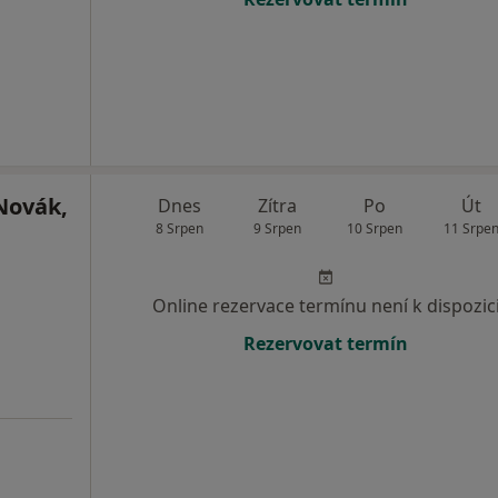
Novák,
Dnes
Zítra
Po
Út
8 Srpen
9 Srpen
10 Srpen
11 Srpe
Online rezervace termínu není k dispozic
Rezervovat termín