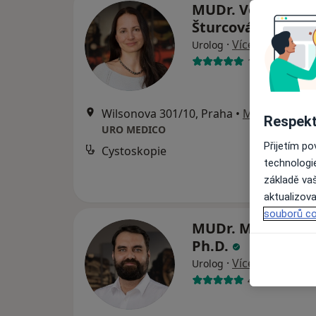
MUDr. Veronika K
Šturcová, FEBU
·
Více
Urolog
10 názorů
Wilsonova 301/10, Praha
•
Mapa
Respekt
URO MEDICO
Přijetím p
Cystoskopie
od
technologi
základě vaš
aktualizova
souborů co
MUDr. Marek Gojd
Ph.D.
·
Více
Urolog
40 názorů