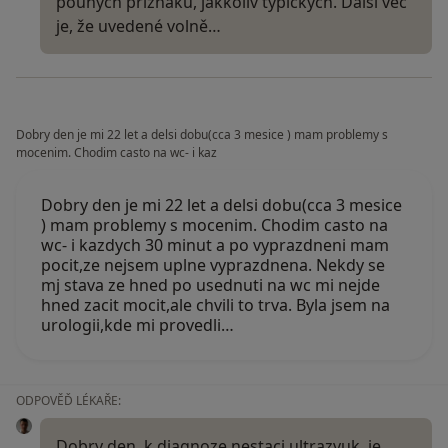
pouhých příznaků, jakkoliv typických. Další věc
je, že uvedené volně…
Dobry den je mi 22 let a delsi dobu(cca 3 mesice ) mam problemy s
mocenim. Chodim casto na wc- i kaz
Dobry den je mi 22 let a delsi dobu(cca 3 mesice
) mam problemy s mocenim. Chodim casto na
wc- i kazdych 30 minut a po vyprazdneni mam
pocit,ze nejsem uplne vyprazdnena. Nekdy se
mj stava ze hned po usednuti na wc mi nejde
hned zacit mocit,ale chvili to trva. Byla jsem na
urologii,kde mi provedli…
ODPOVĚĎ LÉKAŘE:
Dobry den, k diagnoze nestaci ultrazvuk, je