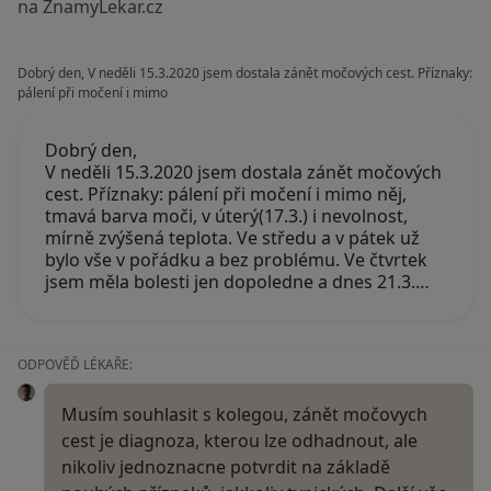
na ZnamyLekar.cz
Dobrý den, V neděli 15.3.2020 jsem dostala zánět močových cest. Příznaky:
pálení při močení i mimo
Dobrý den,
V neděli 15.3.2020 jsem dostala zánět močových
cest. Příznaky: pálení při močení i mimo něj,
tmavá barva moči, v úterý(17.3.) i nevolnost,
mírně zvýšená teplota. Ve středu a v pátek už
bylo vše v pořádku a bez problému. Ve čtvrtek
jsem měla bolesti jen dopoledne a dnes 21.3.…
ODPOVĚĎ LÉKAŘE:
Musím souhlasit s kolegou, zánět močovych
cest je diagnoza, kterou lze odhadnout, ale
nikoliv jednoznacne potvrdit na základě