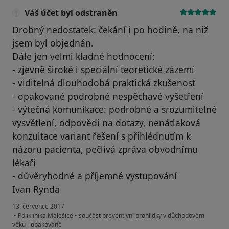
Váš účet byl odstraněn
Drobný nedostatek: čekání i po hodině, na niž
jsem byl objednán.
Dále jen velmi kladné hodnocení:
- zjevně široké i speciální teoretické zázemí
- viditelná dlouhodobá praktická zkušenost
- opakované podrobné nespěchavé vyšetření
- výtečná komunikace: podrobné a srozumitelné
vysvětlení, odpovědi na dotazy, nenátlaková
konzultace variant řešení s přihlédnutím k
názoru pacienta, pečlivá zpráva obvodnímu
lékaři
- důvěryhodné a příjemné vystupování
Ivan Rynda
13. července 2017
•
Poliklinika Malešice
•
součást preventivní prohlídky v důchodovém
věku - opakovaně