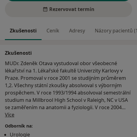
Rezervovat termín
Zkušenosti
Ceník
Adresy
Názory pacientů (
Zkušenosti
MUDr. Zdeněk Otava vystudoval obor všeobecné
lékařství na 1. Lékařské fakultě Univerzity Karlovy v
Praze. Promoval v roce 2001 se studijním průměrem
1,2. Všechny státní zkoušky absolvoval s výborným
prospěchem. V roce 1993/1994 absolvoval semestrální
studium na Millbrool High School v Raleigh, NC v USA
se zaměřením na anatomii a fyziologii. V roce 2004
O mně
složil s pochvalou atestaci I. stupně v oboru urologie, v
Více
roce 2009 získal v tomto oboru plnou specializovanou
Odborník na:
způsobilost. Během studií medicíny ve volném čase
Urologie
docházel na III. Chirurgickou kliniku 1. Lékařské fakulty