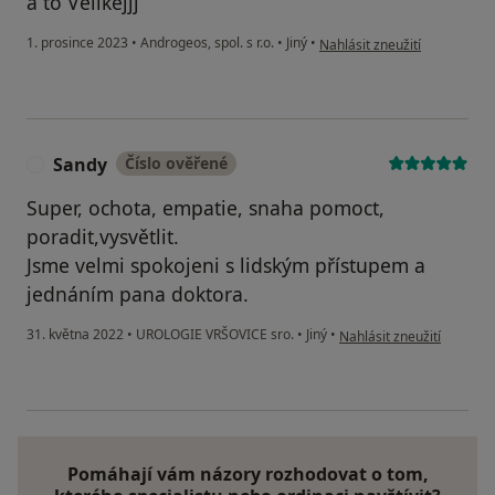
a to Velikejjj
podle názoru uživatele Kolo
1. prosince 2023
•
Androgeos, spol. s r.o.
•
Jiný
•
Nahlásit zneužití
Sandy
Číslo ověřené
S
Super, ochota, empatie, snaha pomoct,
poradit,vysvětlit.
Jsme velmi spokojeni s lidským přístupem a
jednáním pana doktora.
podle názoru uživatele S
31. května 2022
•
UROLOGIE VRŠOVICE sro.
•
Jiný
•
Nahlásit zneužití
Pomáhají vám názory rozhodovat o tom,