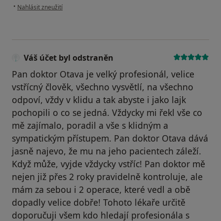
podle názoru uživatele Váš účet byl odstraněn
•
Nahlásit zneužití
Váš účet byl odstraněn
Pan doktor Otava je velký profesionál, velice
vstřícný člověk, všechno vysvětlí, na všechno
odpoví, vždy v klidu a tak abyste i jako lajk
pochopili o co se jedná. Vždycky mi řekl vše co
mě zajímalo, poradil a vše s klidným a
sympatickým přístupem. Pan doktor Otava dává
jasně najevo, že mu na jeho pacientech záleží.
Když může, vyjde vždycky vstříc! Pan doktor mě
nejen již přes 2 roky pravidelně kontroluje, ale
mám za sebou i 2 operace, které vedl a obě
dopadly velice dobře! Tohoto lékaře určitě
doporučuji všem kdo hledají profesionála s