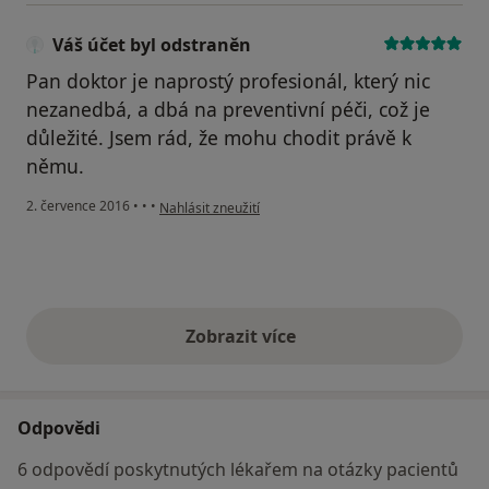
Váš účet byl odstraněn
Pan doktor je naprostý profesionál, který nic
nezanedbá, a dbá na preventivní péči, což je
důležité. Jsem rád, že mohu chodit právě k
němu.
podle názoru uživatele Váš účet byl odstraněn
2. července 2016
•
•
•
Nahlásit zneužití
Zobrazit více
výše uvedené názory
Odpovědi
6 odpovědí poskytnutých lékařem na otázky pacientů