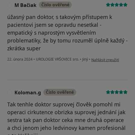
M Bačiak
Číslo ověřené
M
úžasný pan doktor, s takovým přístupem k
pacientovi jsem se opravdu nesetkal -
empatický s naprostým vysvětlením
problematiky, že by tomu rozuměl úplně každý -
zkrátka super
podle názoru uživatele M 
22. února 2024
•
UROLOGIE VRŠOVICE sro.
•
Jiný
•
Nahlásit zneužití
Koloman.g
Číslo ověřené
K
Tak tenhle doktor suprovej člověk pomohl mi
operaci cirkutence obrizka suprovej jednání jak
sestra tak pan doktor ceka mne druhá operace
a chci jenom jeho ledvinovy kamen profesionál