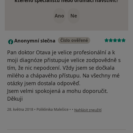
kterého specialistu nebo ordinaci navštívit?
Ano
Ne
Anonymní slečna
Číslo ověřené
A
Pan doktor Otava je velice profesionální a k
moji diagnóze přistupuje velice zodpovědně s
tím, že nic nepodcení. Vždy jsem se dočkala
milého a chápavého přístupu. Na všechny mé
otázky jsem dostala odpověď.
Jsem velmi spokojená a mohu doporučit.
Děkuji
podle názoru uživatele Anonymní s
28. května 2018
•
Poliklinika Malešice
•
•
Nahlásit zneužití