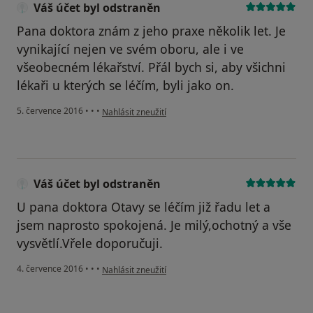
Váš účet byl odstraněn
Pana doktora znám z jeho praxe několik let. Je
vynikající nejen ve svém oboru, ale i ve
všeobecném lékařství. Přál bych si, aby všichni
lékaři u kterých se léčím, byli jako on.
podle názoru uživatele Váš účet byl odstraněn
5. července 2016
•
•
•
Nahlásit zneužití
Váš účet byl odstraněn
U pana doktora Otavy se léčím již řadu let a
jsem naprosto spokojená. Je milý,ochotný a vše
vysvětlí.Vřele doporučuji.
podle názoru uživatele Váš účet byl odstraněn
4. července 2016
•
•
•
Nahlásit zneužití