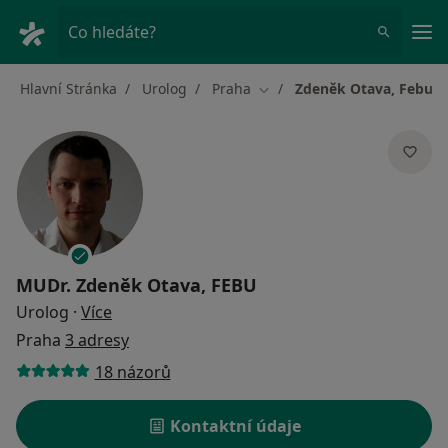
Hla
Co hledáte?
Hlavní Stránka
Urolog
Praha
Zdeněk Otava, Febu
Změna města
MUDr.
Zdeněk Otava, FEBU
o specializacích
Urolog
·
Více
Praha
3 adresy
18 názorů
Kontaktní údaje