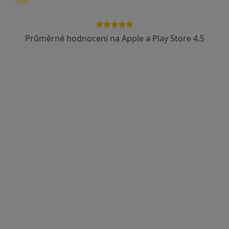
Česká průmyslová zdravotní pojišťovna
Vojenská zdravotní pojišťovna ČR
Průměrné hodnocení na Apple a Play Store 4.5
Zobrazit více
MUDr. Veronika Kaliská Šturcová, FEBU
·
Více
Urolog
10 názorů
Wilsonova 301/10, Praha
•
Mapa