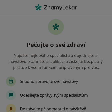
Hla
Urolog • Praha 4, Praha, hl město Praha
Filtry
Mapa
Urolog, Praha 4, Praha
Pečujte o své zdraví
Jak řadíme výsledky vyhledávání?
Najděte nejlepšího specialistu a objednejte si
návštěvu. Stáhněte si aplikaci a získejte bezplatný
Jakou pojišťovnu máte?
přístup k všem funkcím připraveným pro vás:
Všeobecná zdravotní pojišťovna
Snadno spravujte své návštěvy
Zdravotní pojišťovna ministerstva vnitra ČR
Odesílejte zprávy svým specialistům
Oborová zdravotní pojišťovna
Dostávejte připomenutí o návštěvě