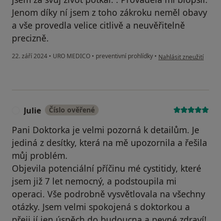
Jenom díky ní jsem z toho zákroku neměl obavy
a vše provedla velice citlivě a neuvěřitelně
precizně.
podle názoru uživatele J
22. září 2024
•
URO MEDICO
•
preventivní prohlídky
•
Nahlásit zneužití
Julie
Číslo ověřené
J
Pani Doktorka je velmi pozorná k detailům. Je
jediná z desítky, která na mě upozornila a řešila
můj problém.
Objevila potenciální příčinu mé cystitidy, které
jsem již 7 let nemocný, a podstoupila mi
operaci. Vše podrobně vysvětlovala na všechny
otázky. Jsem velmi spokojená s doktorkou a
přeji jí jen úspěch do budoucna a pevné zdraví!