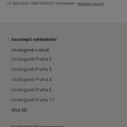
podle názoru uživatele Hana. L
10. října 2020
•
URO MEDICO
•
cystoskopie
•
Nahlásit zneužití
Související vyhledávání
Urologové v okolí
Urologové Praha 5
Urologové Praha 3
Urologové Praha 4
Urologové Praha 6
Urologové Praha 11
Více (8)
Více v kategorii: Urologové v okolí
Nejčastěji léčené nemoci