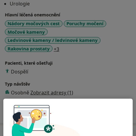
Urologie
Hlavní léčená onemocnění
Nádory močových cest
Poruchy močení
Močové kameny
Ledvinové kameny / ledvinové kameny
a11y_sr_more_diseases
Rakovina prostaty
+3
Pacienti, které ošetřuji
Dospělí
Typ návštěv
Osobně
Zobrazit adresy (1)
Více
o zkušenostech
Služby a ceník služeb