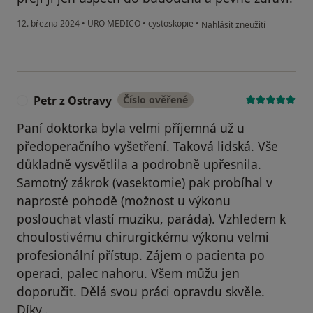
podle názoru uživatele Julie
12. března 2024
•
URO MEDICO
•
cystoskopie
•
Nahlásit zneužití
Petr z Ostravy
Číslo ověřené
P
Paní doktorka byla velmi příjemná už u
předoperačního vyšetření. Taková lidská. Vše
důkladně vysvětlila a podrobně upřesnila.
Samotný zákrok (vasektomie) pak probíhal v
naprosté pohodě (možnost u výkonu
poslouchat vlastí muziku, paráda). Vzhledem k
choulostivému chirurgickému výkonu velmi
profesionální přístup. Zájem o pacienta po
operaci, palec nahoru. Všem můžu jen
doporučit. Dělá svou práci opravdu skvěle.
Díky...