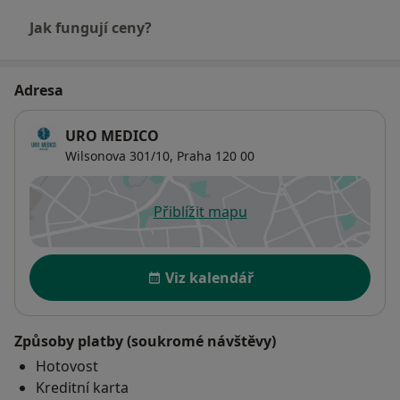
Jak fungují ceny?
Adresa
URO MEDICO
Wilsonova 301/10,
Praha
120 00
Přiblížit mapu
se otevře v nové záložce
Dostupnost
Viz kalendář
Způsoby platby (soukromé návštěvy)
Hotovost
Kreditní karta