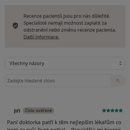
Recenze pacientů jsou pro nás důležité.
Specialisté nemají možnost zaplatit za
odstranění nebo změnu recenze pacienta.
Další informace o názorech
Další informace.
Hledejte v názorech
Jiří
Číslo ověřené
J
Paní doktorka patří k těm nejlepším lékařům co
jsem za svůj život potkal. . Prováděla mi biopsii.