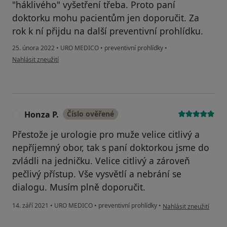
"háklivého" vyšetření třeba. Proto paní
doktorku mohu pacientům jen doporučit. Za
rok k ní přijdu na další preventivní prohlídku.
25. února 2022
•
URO MEDICO
•
preventivní prohlídky
•
podle názoru uživatele Pavel J.
Nahlásit zneužití
Honza P.
Číslo ověřené
H
Přestože je urologie pro muže velice citlivý a
nepříjemný obor, tak s paní doktorkou jsme do
zvládli na jedničku. Velice citlivý a zároveň
pečlivý přístup. Vše vysvětlí a nebrání se
dialogu. Musím plně doporučit.
podle názoru uživatele
14. září 2021
•
URO MEDICO
•
preventivní prohlídky
•
Nahlásit zneužití