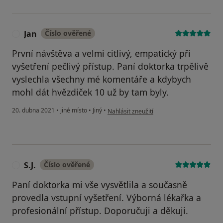
Jan
Číslo ověřené
J
První návštěva a velmi citlivý, empatický při
vyšetření pečlivý přístup. Paní doktorka trpělivě
vyslechla všechny mé komentáře a kdybych
mohl dát hvězdiček 10 už by tam byly.
podle názoru uživatele Jan
20. dubna 2021
•
jiné místo
•
Jiný
•
Nahlásit zneužití
S.J.
Číslo ověřené
S
Paní doktorka mi vše vysvětlila a současně
provedla vstupní vyšetření. Výborná lékařka a
profesionální přístup. Doporučuji a děkuji.