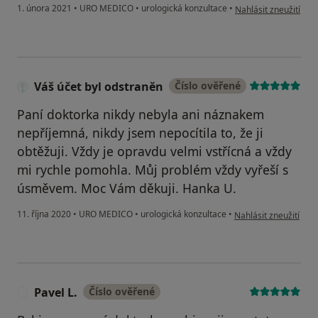
podle názoru uživatel
1. února 2021
•
URO MEDICO
•
urologická konzultace
•
Nahlásit zneužití
Váš účet byl odstraněn
Číslo ověřené
Paní doktorka nikdy nebyla ani náznakem
nepříjemná, nikdy jsem nepocítila to, že ji
obtěžuji. Vždy je opravdu velmi vstřícná a vždy
mi rychle pomohla. Můj problém vždy vyřeší s
úsměvem. Moc Vám děkuji. Hanka U.
podle názoru uživatel
11. října 2020
•
URO MEDICO
•
urologická konzultace
•
Nahlásit zneužití
Pavel L.
Číslo ověřené
P