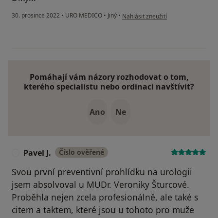
podle názoru uživatele Petr z Ostra
30. prosince 2022
•
URO MEDICO
•
Jiný
•
Nahlásit zneužití
Pomáhají vám názory rozhodovat o tom,
kterého specialistu nebo ordinaci navštívit?
Ano
Ne
Pavel J.
Číslo ověřené
P
Svou první preventivní prohlídku na urologii
jsem absolvoval u MUDr. Veroniky Šturcové.
Proběhla nejen zcela profesionálně, ale také s
citem a taktem, které jsou u tohoto pro muže