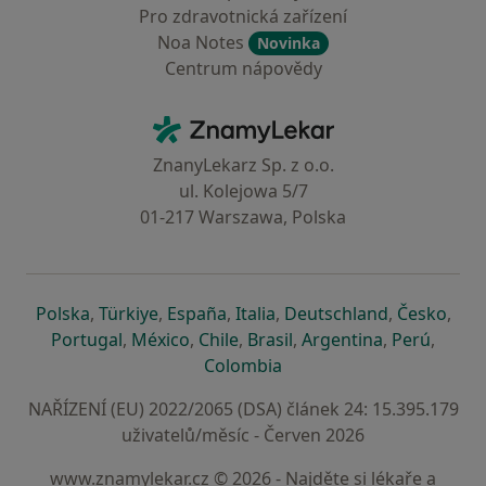
Pro zdravotnická zařízení
Noa Notes
Novinka
Centrum nápovědy
Kontakt
ZnamyLekar - Hlavní stránka
ZnanyLekarz Sp. z o.o.
ul. Kolejowa 5/7
01-217 Warszawa, Polska
se otevře v nové záložce
se otevře v nové záložce
se otevře v nové záložce
se otevře v nové záložce
se otevře v 
se o
Polska
,
Türkiye
,
España
,
Italia
,
Deutschland
,
Česko
,
se otevře v nové záložce
se otevře v nové záložce
se otevře v nové záložce
se otevře v nové záložc
se otevře v 
se ote
Portugal
,
México
,
Chile
,
Brasil
,
Argentina
,
Perú
,
se otevře v nové záložce
Colombia
NAŘÍZENÍ (EU) 2022/2065 (DSA) článek 24: 15.395.179
uživatelů/měsíc - Červen 2026
www.znamylekar.cz © 2026 - Najděte si lékaře a