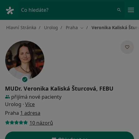
Hla
Co hledáte?
Hlavní Stránka
Urolog
Praha
Veronika Kaliská Štur
Změna města
MUDr.
Veronika Kaliská Šturcová, FEBU
přijímá nové pacienty
o specializacích
Urolog
·
Více
Praha
1 adresa
10 názorů