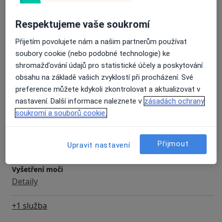
Cystoskopie
Respektujeme vaše soukromí
Od 3 000 Kč
Detaily
Přijetím povolujete nám a našim partnerům používat
Injekce
soubory cookie (nebo podobné technologie) ke
Detaily
shromažďování údajů pro statistické účely a poskytování
obsahu na základě vašich zvyklostí při procházení. Své
preference můžete kdykoli zkontrolovat a aktualizovat v
Krevní test
nastavení. Další informace naleznete v
zásadách ochrany
Detaily
soukromí a souborů cookie.
Urologická konzultace
Od 2 500 Kč
Detaily
Přijmout
Upravit nastavení
Vyšetření moči
Detaily
+1 služba