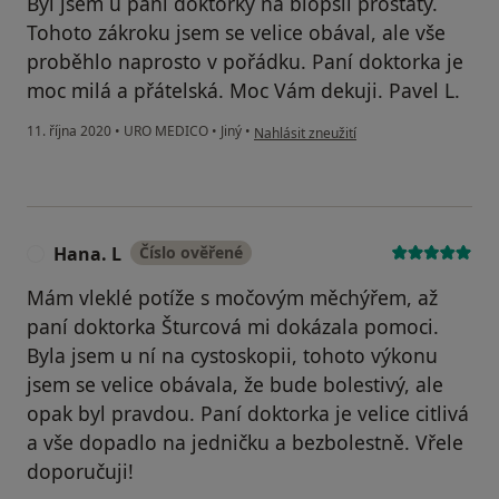
Byl jsem u paní doktorky na biopsii prostaty.
Tohoto zákroku jsem se velice obával, ale vše
proběhlo naprosto v pořádku. Paní doktorka je
moc milá a přátelská. Moc Vám dekuji. Pavel L.
podle názoru uživatele Pavel L.
11. října 2020
•
URO MEDICO
•
Jiný
•
Nahlásit zneužití
Hana. L
Číslo ověřené
H
Mám vleklé potíže s močovým měchýřem, až
paní doktorka Šturcová mi dokázala pomoci.
Byla jsem u ní na cystoskopii, tohoto výkonu
jsem se velice obávala, že bude bolestivý, ale
opak byl pravdou. Paní doktorka je velice citlivá
a vše dopadlo na jedničku a bezbolestně. Vřele
doporučuji!