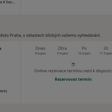
Urologická ordinace MUDr. Riad Sabra: Praha 6 Suchdol - SABRA UROLOGIE s.r.o.
město Praha, v oblastech blízkých vašemu vyhledávání.
Dnes
Zítra
Po
Út
8 Srpen
9 Srpen
10 Srpen
11 Srpe
Online rezervace termínu není k dispozic
Rezervovat termín
atro)