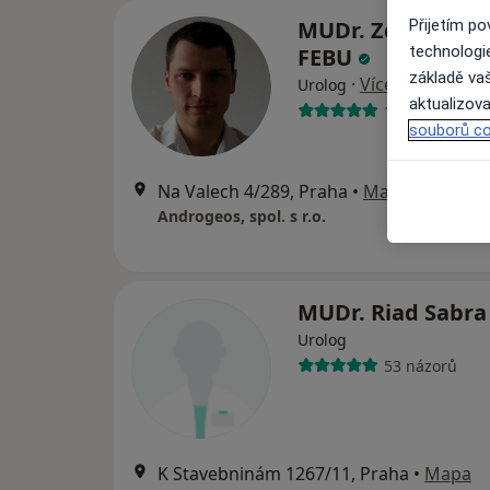
MUDr. Zdeněk Ot
Přijetím p
technologi
FEBU
základě vaš
·
Více
Urolog
aktualizova
18 názorů
souborů co
Na Valech 4/289, Praha
•
Mapa
Androgeos, spol. s r.o.
MUDr. Riad Sabr
Urolog
53 názorů
K Stavebninám 1267/11, Praha
•
Mapa