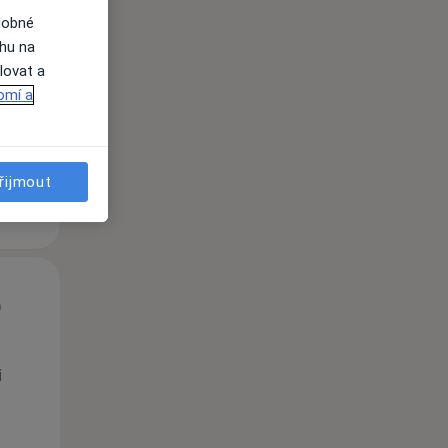
dobné
St
Čt
Pá
ahu na
n
12 Srpen
13 Srpen
14 Srpen
lovat a
omí a
i
řijmout
St
Čt
Pá
n
12 Srpen
13 Srpen
14 Srpen
i