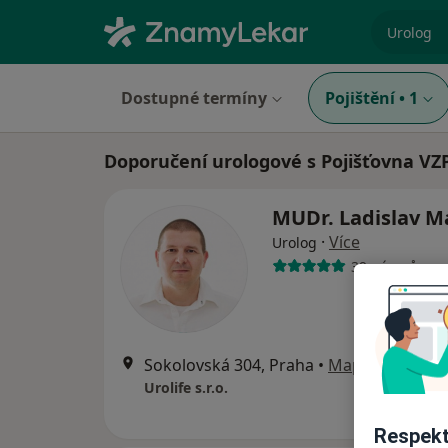
specializ
Dostupné termíny
Pojištění
•
1
Doporučení urologové s Pojišťovna VZP
MUDr. Ladislav 
·
Více
Urolog
39 názorů
Sokolovská 304, Praha
•
Mapa
Urolife s.r.o.
Respekt