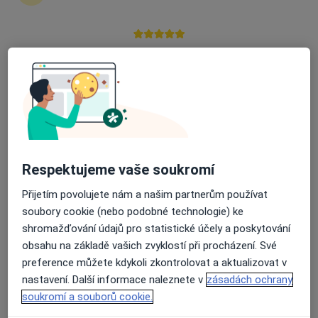
Chmelová 3312/6A, Praha
•
Mapa
Centrum pro nemoci prsu (První česká lékařská společnost, s.r.o.)
Průměrné hodnocení na Apple a Play Store 4.5
Tento specialista nenabízí online rezervaci termínu na této adrese.
Rezervovat termín
Respektujeme vaše soukromí
Přijetím povolujete nám a našim partnerům používat
soubory cookie (nebo podobné technologie) ke
shromažďování údajů pro statistické účely a poskytování
obsahu na základě vašich zvyklostí při procházení. Své
Prof. MUDr. Jan Daneš
preference můžete kdykoli zkontrolovat a aktualizovat v
·
Více
Diagnostik
nastavení. Další informace naleznete v
zásadách ochrany
8 názorů
soukromí a souborů cookie.