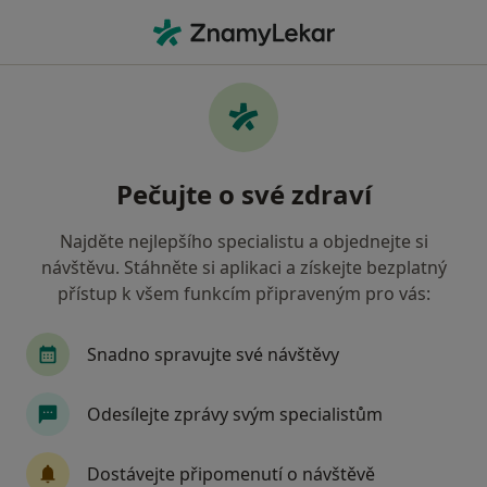
Hla
Diagnostik • Praha, hl město Praha
Filtry
• 1
Mapa
Doporučení diagnostici s Pojišťovna VZP, a.s.
Pečujte o své zdraví
Praha
Jak řadíme výsledky vyhledávání?
Najděte nejlepšího specialistu a objednejte si
návštěvu. Stáhněte si aplikaci a získejte bezplatný
přístup k všem funkcím připraveným pro vás:
Snadno spravujte své návštěvy
Odesílejte zprávy svým specialistům
MUDr. Halka Bitmanová
Dostávejte připomenutí o návštěvě
·
Více
Diagnostik