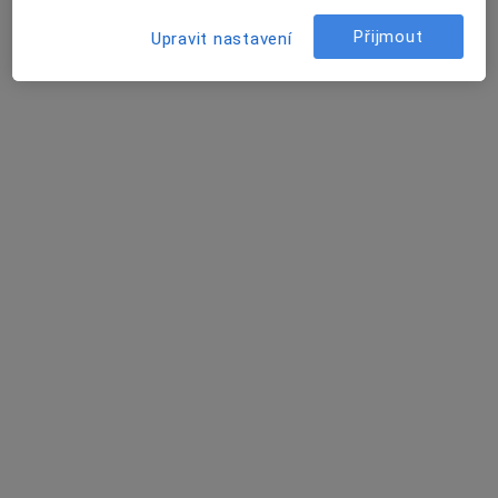
Adresa 1
Adresa 2
Přijmout
Upravit nastavení
Walterovo nám. 329/2,
•
Mapa
Mamodiagnostické centrum Praha 5 Waltrovka
Tento specialista nenabízí online rezervaci termínu na této adrese.
Rezervovat termín
MUDr. Eva Bronská
·
Více
Diagnostik, Pediatr, Ostatní
8 názorů