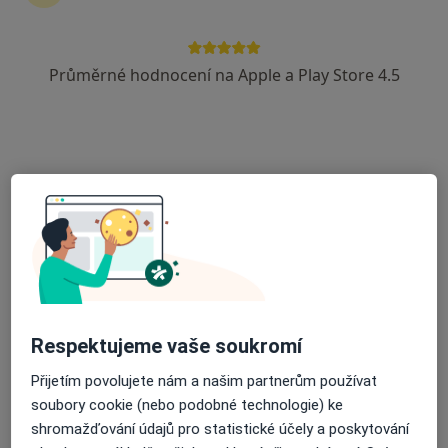
Průměrné hodnocení na Apple a Play Store 4.5
MVDr. Petra Daňková
·
Více
Veterinář
Červánková 2280, Černošice
•
Mapa
Veterinární klinika Jitřní
Diagnostické vyšetření
od 300 kč
Tento specialista nenabízí online rezervaci termínu na této adrese.
Rezervovat termín
Respektujeme vaše soukromí
Přijetím povolujete nám a našim partnerům používat
soubory cookie (nebo podobné technologie) ke
shromažďování údajů pro statistické účely a poskytování