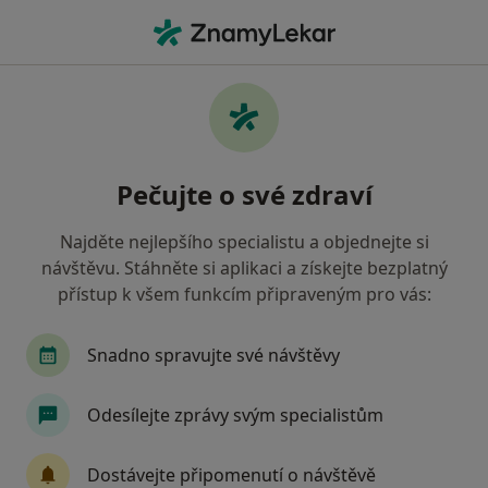
Hla
Endokrinní Choroby Zvířat • Praha, hl město Praha
Filtry
• 1
Mapa
Endokrinní choroby zvířat Praha
Pečujte o své zdraví
Jak řadíme výsledky vyhledávání?
Najděte nejlepšího specialistu a objednejte si
návštěvu. Stáhněte si aplikaci a získejte bezplatný
Jakého specialistu hledáte?
přístup k všem funkcím připraveným pro vás:
Veterinář
Diagnostik
Internista
Psyc
Snadno spravujte své návštěvy
Odesílejte zprávy svým specialistům
Dostávejte připomenutí o návštěvě