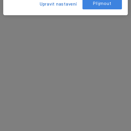
Přijmout
Upravit nastavení
MVDr. Kateřina Tandlerová
Veterinář
25 názorů
Koněvova 1964/210, Praha
•
Mapa
Veterinární klinika ABC
Tento specialista nenabízí online rezervaci termínu na této adrese.
Rezervovat termín