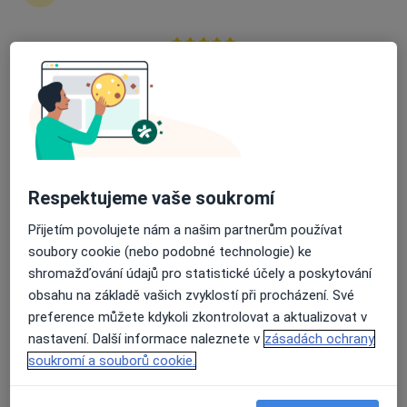
Průměrné hodnocení na Apple a Play Store 4.5
MVDr. Petra Daňková
·
Více
Veterinář
Červánková 2280, Černošice
•
Mapa
Veterinární klinika Jitřní
Diagnostické vyšetření
od 300 kč
Respektujeme vaše soukromí
Tento specialista nenabízí online rezervaci termínu na této adrese.
Přijetím povolujete nám a našim partnerům používat
Rezervovat termín
soubory cookie (nebo podobné technologie) ke
shromažďování údajů pro statistické účely a poskytování
obsahu na základě vašich zvyklostí při procházení. Své
preference můžete kdykoli zkontrolovat a aktualizovat v
nastavení. Další informace naleznete v
zásadách ochrany
soukromí a souborů cookie.