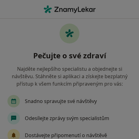
Hla
Onemocnění Ledvin U Zvířat • Praha, hl město Praha
Filtry
• 1
Mapa
Onemocnění ledvin u zvířat Praha
Pečujte o své zdraví
Jak řadíme výsledky vyhledávání?
Najděte nejlepšího specialistu a objednejte si
návštěvu. Stáhněte si aplikaci a získejte bezplatný
Jakého specialistu hledáte?
přístup k všem funkcím připraveným pro vás:
Veterinář
Diagnostik
Internista
Zub
Snadno spravujte své návštěvy
Odesílejte zprávy svým specialistům
Dostávejte připomenutí o návštěvě