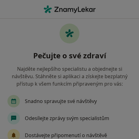
Hla
Psychiatr • Praha, hl město Praha
Filtry
• 1
Mapa
Doporučení psychiatři s Pojišťovna VZP, a.s.
Pečujte o své zdraví
Praha
Jak řadíme výsledky vyhledávání?
Najděte nejlepšího specialistu a objednejte si
návštěvu. Stáhněte si aplikaci a získejte bezplatný
přístup k všem funkcím připraveným pro vás:
Snadno spravujte své návštěvy
Odesílejte zprávy svým specialistům
MUDr. Džamila Stehlíková
Dostávejte připomenutí o návštěvě
·
Více
Psychiatr