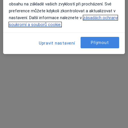
obsahu na základě vašich zvyklostí při procházení. Své
Urešova 1757, Praha
•
Mapa
preference můžete kdykoli zkontrolovat a aktualizovat v
Psychiatrická ambulance Zdravotnického centra Respimed, spol. s r. o.
nastavení. Další informace naleznete v
zásadách ochrany
Tento specialista nenabízí online rezervaci termínu na této adrese.
soukromí a souborů cookie.
Rezervovat termín
Přijmout
Upravit nastavení
MUDr. Filip Kapras
·
Více
Psychiatr, Sexuolog
3 názory
U Hráze 6, Praha
•
Mapa