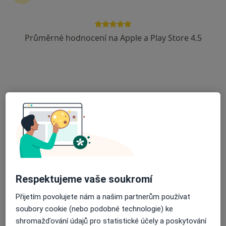
28 názorů
Milešovská 12, Praha
•
Mapa
Průměrné hodnocení na Apple a Play Store 4.5
Soukromá psychiatrická a psychosomatická ordinace
Tento specialista nenabízí online rezervaci termínu na této adrese.
Rezervovat termín
Respektujeme vaše soukromí
MUDr. Aleš Brigant
Přijetím povolujete nám a našim partnerům používat
·
Více
Psychiatr
soubory cookie (nebo podobné technologie) ke
9 názorů
shromažďování údajů pro statistické účely a poskytování