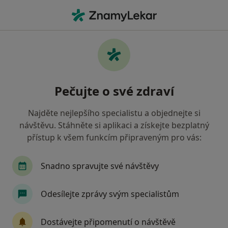
Hla
Co hledáte?
Hlavní Stránka
Psychiatr
Praha
Džamila Stehlíková
Změna města
Pečujte o své zdraví
Najděte nejlepšího specialistu a objednejte si
návštěvu. Stáhněte si aplikaci a získejte bezplatný
přístup k všem funkcím připraveným pro vás:
MUDr.
Džamila Stehlíková
o specializacích
Psychiatr
·
Více
Snadno spravujte své návštěvy
Praha
1 adresa
28 názorů
Odesílejte zprávy svým specialistům
Poslat zprávu
Dostávejte připomenutí o návštěvě