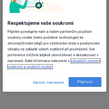
nabízíme podpůrnou fytoterapii (léčbu pomocí
Jak fungují ceny?
léčivých bylin), Fung-šu, akupunkturu, arteterapii,
taneční a pohybovou terapii, relaxaci a autogenní
trénink, kurzy trvalého snížení váhy, dietoterapii
Respektujeme vaše soukromí
Adresa
(úpravu jídelníčku, správný výběr potravin), terapii
Přijetím povolujete nám a našim partnerům používat
barvami, kursy jógy, tréninky asertivity a
soubory cookie (nebo podobné technologie) ke
Soukromá psychiatrická a
komunikačních dovedností.
shromažďování údajů pro statistické účely a poskytování
psychosomatická ordinace
obsahu na základě vašich zvyklostí při procházení. Své
Milešovská 12,
Praha
130 00
preference můžete kdykoli zkontrolovat a aktualizovat v
nastavení. Další informace naleznete v
zásadách ochrany
Přiblížit mapu
soukromí a souborů cookie.
se otevře v nové záložce
Dostupnost
Na této adrese online kalendář není aktivní
Přijmout
Upravit nastavení
Co mám v takové situaci udělat?
Způsoby platby (soukromé návštěvy)
Na teto adrese lékař přijímá pacienty na pojišťovnu