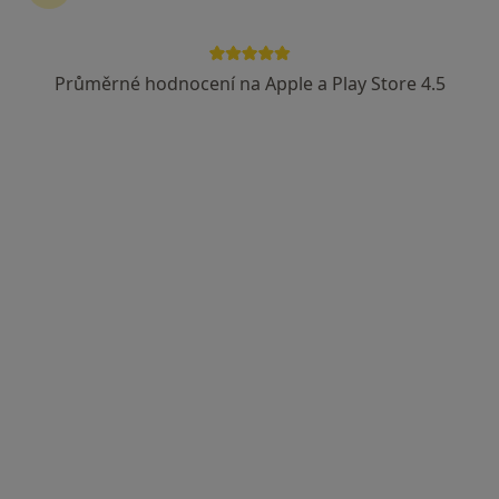
9 názorů
Urešova 1757, Praha
•
Mapa
Průměrné hodnocení na Apple a Play Store 4.5
Psychiatrická ambulance Zdravotnického centra Respimed, spol. s r. o.
Individuální psychoterapie
Cena nebyla přidána
Tento specialista nenabízí online rezervaci termínu na této adrese.
Rezervovat termín
MUDr. Vladimíra Vlčková Zenáhlíková
·
Více
Psychiatr, Psychoterapeut