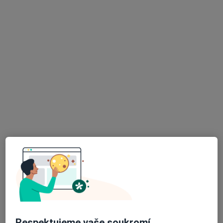
Táborská 57, Praha
•
Mapa
Ambulance dětské a adolescentní psychiatrie a psychiatrie pro dospělé
Individuální psychoterapie
900 Kč
Tento specialista nenabízí online rezervaci termínu na této adrese.
Rezervovat termín
K dispozici jsou online konzultace
Specialisté ve vaší oblasti nenabízí osobní návštěvy.
Zkuste místo toho online konzultace.
Respektujeme vaše soukromí