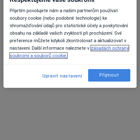
Přijetím povolujete nám a našim partnerům používat
MUDr. Šárka Bínová
soubory cookie (nebo podobné technologie) ke
·
Více
Psychiatr, Dětský psychiatr, Psychoterapeut
shromažďování údajů pro statistické účely a poskytování
427 názorů
obsahu na základě vašich zvyklostí při procházení. Své
preference můžete kdykoli zkontrolovat a aktualizovat v
Konzultace online
Hrazeno pojišťovnou
nastavení. Další informace naleznete v
zásadách ochrany
Tento specialista nenabízí online rezervaci termínu na této adrese.
soukromí a souborů cookie.
Rezervovat termín
Přijmout
Upravit nastavení
Další specialisté ve vaší oblasti
Právě teď nemají žádná volná místa. Zkontrolujte,
zda se později neotevřou nová místa.