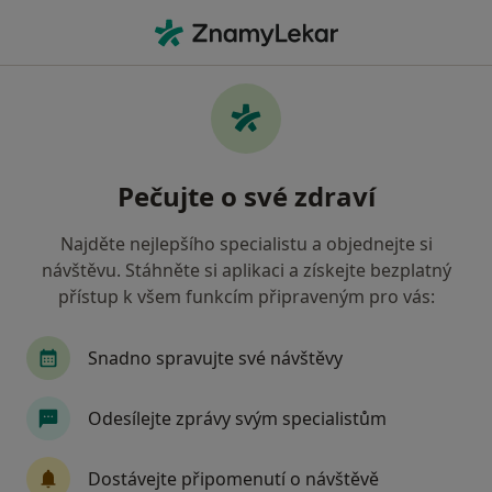
Hla
Psychiatr • Praha, hl město Praha
Filtry
• 1
Mapa
Doporučení psychiatři s Zdravotní
Pečujte o své zdraví
pojišťovna ministerstva vnitra ČR Praha
Jak řadíme výsledky vyhledávání?
Najděte nejlepšího specialistu a objednejte si
návštěvu. Stáhněte si aplikaci a získejte bezplatný
přístup k všem funkcím připraveným pro vás:
Snadno spravujte své návštěvy
Odesílejte zprávy svým specialistům
MUDr. Aleš Brigant
Dostávejte připomenutí o návštěvě
·
Více
Psychiatr