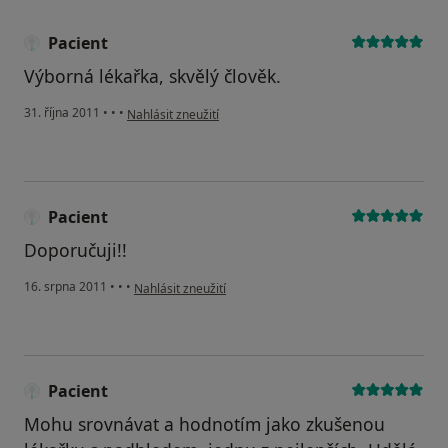
Pacient
Výborná lékařka, skvělý člověk.
podle názoru uživatele Pacient
31. října 2011
•
•
•
Nahlásit zneužití
Pacient
Doporučuji!!
podle názoru uživatele Pacient
16. srpna 2011
•
•
•
Nahlásit zneužití
Pacient
Mohu srovnávat a hodnotím jako zkušenou