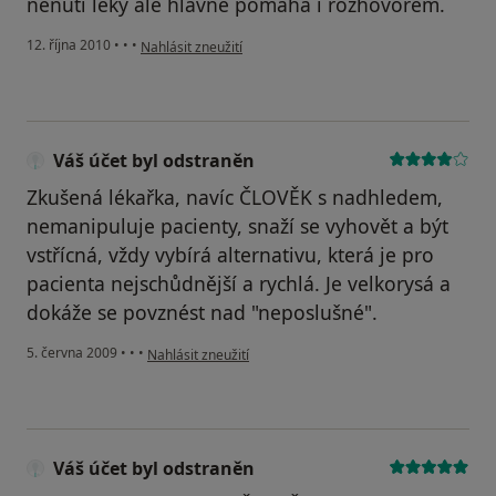
nenutí léky ale hlavně pomáhá i rozhovorem.
podle názoru uživatele Pacient
12. října 2010
•
•
•
Nahlásit zneužití
Váš účet byl odstraněn
Zkušená lékařka, navíc ČLOVĚK s nadhledem,
nemanipuluje pacienty, snaží se vyhovět a být
vstřícná, vždy vybírá alternativu, která je pro
pacienta nejschůdnější a rychlá. Je velkorysá a
dokáže se povznést nad "neposlušné".
podle názoru uživatele Váš účet byl odstraněn
5. června 2009
•
•
•
Nahlásit zneužití
Váš účet byl odstraněn