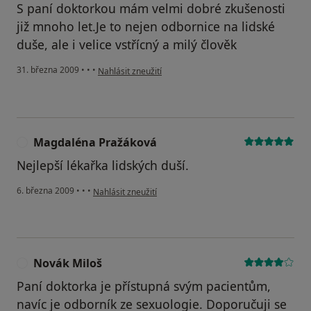
S paní doktorkou mám velmi dobré zkušenosti
již mnoho let.Je to nejen odbornice na lidské
duše, ale i velice vstřícný a milý člověk
podle názoru uživatele Martina Menclová
31. března 2009
•
•
•
Nahlásit zneužití
Magdaléna Pražáková
M
Nejlepší lékařka lidských duší.
podle názoru uživatele Magdaléna Pražáková
6. března 2009
•
•
•
Nahlásit zneužití
Novák Miloš
N
Paní doktorka je přístupná svým pacientům,
navíc je odborník ze sexuologie. Doporučuji se