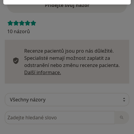
Přidejte svůj názor
10 názorů
Recenze pacientů jsou pro nás důležité.
Specialisté nemají možnost zaplatit za
odstranění nebo změnu recenze pacienta.
Další informace o názorech
Další informace.
Hledejte v názorech