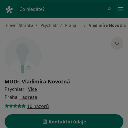
Hla
Co hledáte?
Hlavní Stránka
Psychiatr
Praha
Vladimíra Novotná
Změna města
MUDr.
Vladimíra Novotná
o specializacích
Psychiatr
·
Více
Praha
1 adresa
10 názorů
Kontaktní údaje