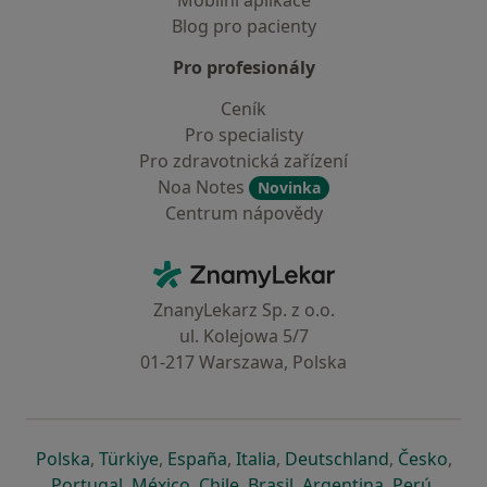
Mobilní aplikace
Blog pro pacienty
Pro profesionály
Ceník
Pro specialisty
Pro zdravotnická zařízení
Noa Notes
Novinka
Centrum nápovědy
Kontakt
ZnamyLekar - Hlavní stránka
ZnanyLekarz Sp. z o.o.
ul. Kolejowa 5/7
01-217 Warszawa, Polska
se otevře v nové záložce
se otevře v nové záložce
se otevře v nové záložce
se otevře v nové záložce
se otevře v 
se o
Polska
,
Türkiye
,
España
,
Italia
,
Deutschland
,
Česko
,
se otevře v nové záložce
se otevře v nové záložce
se otevře v nové záložce
se otevře v nové záložc
se otevře v 
se ote
Portugal
,
México
,
Chile
,
Brasil
,
Argentina
,
Perú
,