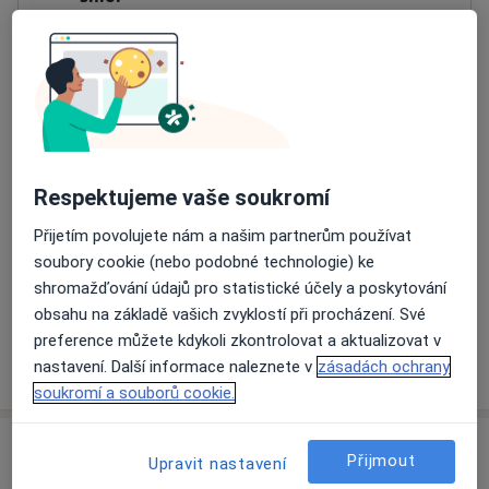
Na Pankráci 999/40,
Praha
14040
Přiblížit mapu
se otevře v nové záložce
Dostupnost
Na této adrese online kalendář není aktivní
Co mám v takové situaci udělat?
Respektujeme vaše soukromí
Přijetím povolujete nám a našim partnerům používat
Způsoby platby (soukromé návštěvy)
soubory cookie (nebo podobné technologie) ke
Na teto adrese lékař přijímá pacienty na pojišťovnu
shromažďování údajů pro statistické účely a poskytování
Detaily
obsahu na základě vašich zvyklostí při procházení. Své
preference můžete kdykoli zkontrolovat a aktualizovat v
Více
nastavení. Další informace naleznete v
zásadách ochrany
o adrese
soukromí a souborů cookie.
Názory
Přijmout
Upravit nastavení