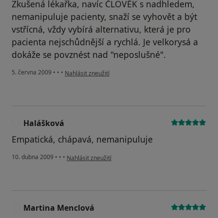
Zkušená lékařka, navíc ČLOVĚK s nadhledem,
nemanipuluje pacienty, snaží se vyhovět a být
vstřícná, vždy vybírá alternativu, která je pro
pacienta nejschůdnější a rychlá. Je velkorysá a
dokáže se povznést nad "neposlušné".
podle názoru uživatele Váš účet byl odstraněn
5. června 2009
•
•
•
Nahlásit zneužití
Halášková
H
Empatická, chápavá, nemanipuluje
podle názoru uživatele Halášková
10. dubna 2009
•
•
•
Nahlásit zneužití
Martina Menclová
M