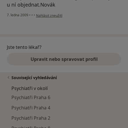
u ní objednat.Novák
podle názoru uživatele Novák Miloš
7. ledna 2009
•
•
•
Nahlásit zneužití
Jste tento lékař?
Upravit nebo spravovat profil
Související vyhledávání
Psychiatři v okolí
Psychiatři Praha 6
Psychiatři Praha 4
Psychiatři Praha 2