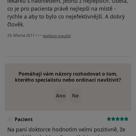
lékařku s nadhledem, jednu z nejlepších. Udělá,
co je pro pacienta právě nejlepší na místě -
rychle a aby to bylo co nejefektivnější. A dobrý
člověk.
podle názoru uživatele Pacient
29. března 2011
•
•
•
Nahlásit zneužití
Pomáhají vám názory rozhodovat o tom,
kterého specialistu nebo ordinaci navštívit?
Ano
Ne
Pacient
Na paní doktorce hodnotím velmi pozitivně, že