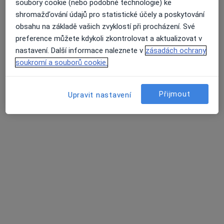
soubory cookie (nebo podobné technologie) ke
Rezervovat termín
shromažďování údajů pro statistické účely a poskytování
obsahu na základě vašich zvyklostí při procházení. Své
preference můžete kdykoli zkontrolovat a aktualizovat v
nastavení. Další informace naleznete v
zásadách ochrany
soukromí a souborů cookie.
Přijmout
Upravit nastavení
PhDr. Tomáš Kleisner
·
Více
Psycholog, Dětský psycholog, Psychoterapeut
144 názorů
Pod pekárnami 10, Praha
•
Mapa
Tomáš Kleisner
Psychologické konzultace
1 500 Kč
Tento specialista nenabízí online rezervaci termínu na této adrese.