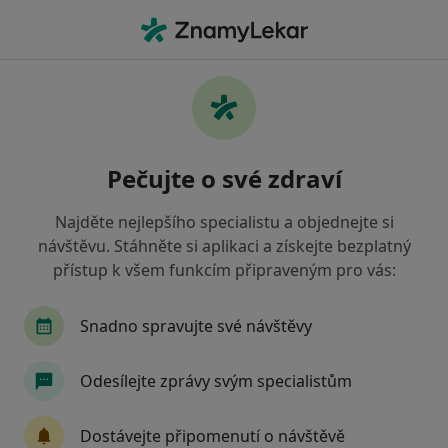
Hla
Nespavost Nespavost • Praha, hl město Praha
Filtry
• 1
Mapa
Nespavost / nespavost Praha
Pečujte o své zdraví
Jak řadíme výsledky vyhledávání?
Najděte nejlepšího specialistu a objednejte si
návštěvu. Stáhněte si aplikaci a získejte bezplatný
Jakého specialistu hledáte?
přístup k všem funkcím připraveným pro vás:
Psychoterapeut
Psycholog
Terapeut
Snadno spravujte své návštěvy
Odesílejte zprávy svým specialistům
Dostávejte připomenutí o návštěvě