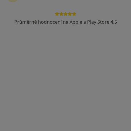
Průměrné hodnocení na Apple a Play Store 4.5
Mgr. Alek Lačev, Ph.D.
·
Více
Psycholog, Psychoterapeut, Terapeut
138 názorů
Adresa
Online
Durychova 66, Praha
•
Mapa
Office Park Nové Dvory
Psychologické poradenství
1 600 Kč
Tento specialista nenabízí online rezervaci termínu na této adrese.
Rezervovat termín