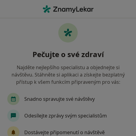
Hla
Co hledáte?
Hlavní Stránka
Nemoci
Nikotinismus
Nikotinismus - informace,
Pečujte o své zdraví
specialisté, otázky a odpovědi
Najděte nejlepšího specialistu a objednejte si
návštěvu. Stáhněte si aplikaci a získejte bezplatný
přístup k všem funkcím připraveným pro vás:
Informace
Snadno spravujte své návštěvy
Odesílejte zprávy svým specialistům
Dbejte o své zdraví
Zůstaňte doma a vyberte online konzultaci pro
Dostávejte připomenutí o návštěvě