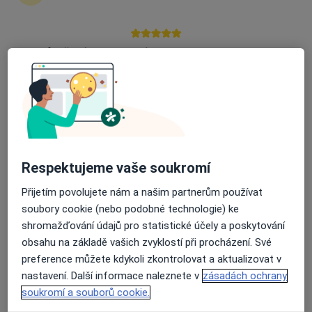
zahájení nebo pokračování léčby. Pokud to
potřebujete, můžete si také objednat návštěvu v
ordinaci.
Průměrné hodnocení na Apple a Play Store 4.5
Zobrazit profily specialistů
Jak to funguje?
Respektujeme vaše soukromí
Odborníci
Přijetím povolujete nám a našim partnerům používat
soubory cookie (nebo podobné technologie) ke
Petr Hensel
shromažďování údajů pro statistické účely a poskytování
obsahu na základě vašich zvyklostí při procházení. Své
Psychoterapeut, Terapeut
preference můžete kdykoli zkontrolovat a aktualizovat v
Praha
nastavení. Další informace naleznete v
zásadách ochrany
soukromí a souborů cookie.