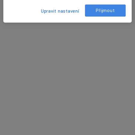
Filip Škrdlík
Přijmout
Upravit nastavení
Psycholog, Psychoterapeut
Pardubice
Martina Bábová
Praktický lékař
Praha
Karolina Soukalová
Praktický lékař
Praha
Pavla Janáková
Psychiatr