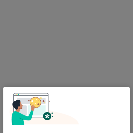
Mgr. et Bc. Jana Sladká
Terapeut, Kouč
100 názorů
Nad Kamínkou 1345, Praha
•
Mapa
Jana Sladká | Koučink, osobní rozvoj a životní změny
Tento specialista nenabízí online rezervaci termínu na této adrese.
Rezervovat termín