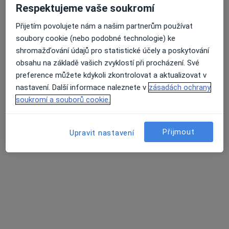
Respektujeme vaše soukromí
Přijetím povolujete nám a našim partnerům používat
soubory cookie (nebo podobné technologie) ke
shromažďování údajů pro statistické účely a poskytování
obsahu na základě vašich zvyklostí při procházení. Své
preference můžete kdykoli zkontrolovat a aktualizovat v
Mgr. Martin Hányš
nastavení. Další informace naleznete v
zásadách ochrany
soukromí a souborů cookie.
·
Více
Terapeut, Psycholog, Ostatní
23 názorů
Přijmout
Upravit nastavení
Adresa
Online
Domažlická 15, Praha
•
Mapa
Mgr. Martin Hányš - Psychologické poradenství a terapie
Psychologické poradenství
od 1 700 kč
Tento specialista nenabízí online rezervaci termínu na této adrese.