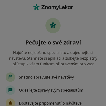
Hla
Terapeut • Praha, hl město Praha
Filtry
Mapa
Terapeut Praha
Pečujte o své zdraví
Jak řadíme výsledky vyhledávání?
Najděte nejlepšího specialistu a objednejte si
návštěvu. Stáhněte si aplikaci a získejte bezplatný
Jakou pojišťovnu máte?
přístup k všem funkcím připraveným pro vás:
Všeobecná zdravotní pojišťovna
Zdravotní poj
Snadno spravujte své návštěvy
Odesílejte zprávy svým specialistům
Dostávejte připomenutí o návštěvě