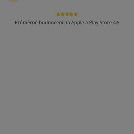
Průměrné hodnocení na Apple a Play Store 4.5
Mgr. Alek Lačev, Ph.D.
·
Více
Terapeut, Psycholog, Psychoterapeut
139 názorů
Adresa
Online
Durychova 66, Praha
•
Mapa
Office Park Nové Dvory
Psychologické poradenství
1 600 Kč
Tento specialista nenabízí online rezervaci termínu na této adrese.
Rezervovat termín