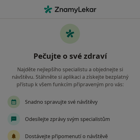
Hla
Terapeut • Mladá Boleslav, středočeský
Filtry
Mapa
Terapeut Mladá Boleslav
Pečujte o své zdraví
Jak řadíme výsledky vyhledávání?
Najděte nejlepšího specialistu a objednejte si
návštěvu. Stáhněte si aplikaci a získejte bezplatný
přístup k všem funkcím připraveným pro vás:
Snadno spravujte své návštěvy
Odesílejte zprávy svým specialistům
Bc. Pavla Polická
Terapeut, Kouč
Dostávejte připomenutí o návštěvě