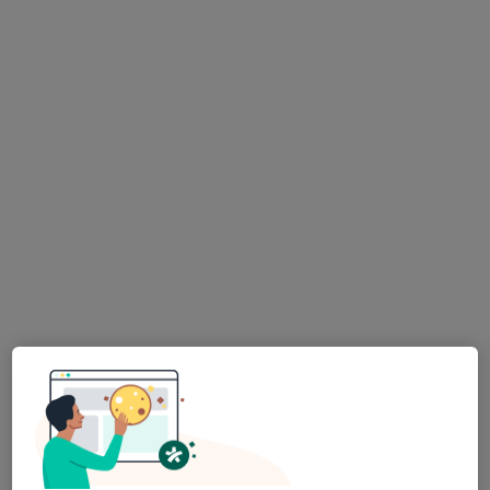
Psychoterapeutické poradenství
Online psychoterapie
od 800 kč
Tento specialista nenabízí online rezervaci termínu na této adrese.
Rezervovat termín
K dispozici jsou specialisté
Tito specialisté se nacházejí mimo Mladá Boleslav,
středočeský, v oblastech blízkých vašemu
vyhledávání.