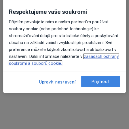
Mgr. Alek Lačev, Ph.D.
Respektujeme vaše soukromí
·
Více
Terapeut, Psycholog, Psychoterapeut
Přijetím povolujete nám a našim partnerům používat
139 názorů
soubory cookie (nebo podobné technologie) ke
shromažďování údajů pro statistické účely a poskytování
Adresa
Online
obsahu na základě vašich zvyklostí při procházení. Své
preference můžete kdykoli zkontrolovat a aktualizovat v
Durychova 66, Praha
•
Mapa
nastavení. Další informace naleznete v
zásadách ochrany
Office Park Nové Dvory
soukromí a souborů cookie.
Psychologické poradenství
1 600 Kč
Tento specialista nenabízí online rezervaci termínu na této adrese.
Přijmout
Upravit nastavení
Rezervovat termín