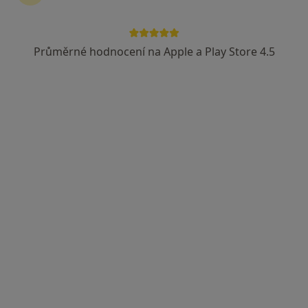
Nádražní 342, Mladá Boleslav
•
Mapa
Pavla Polická
Psychologické poradenství
900 Kč
Průměrné hodnocení na Apple a Play Store 4.5
Tento specialista nenabízí online rezervaci termínu na této adrese.
Rezervovat termín
Mgr. Kamila Málková
·
Více
Terapeut, Psychoterapeut
Zahradníkova 744/9, Mladá Boleslav
•
Mapa