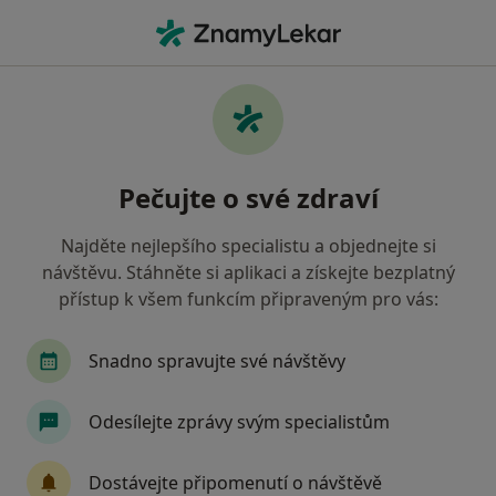
Hla
Emocionální Bolest • Mladá Boleslav, středočeský
Filtry
• 1
Mapa
Emocionální bolest Mladá Boleslav
Pečujte o své zdraví
Jak řadíme výsledky vyhledávání?
Najděte nejlepšího specialistu a objednejte si
návštěvu. Stáhněte si aplikaci a získejte bezplatný
Jakého specialistu hledáte?
přístup k všem funkcím připraveným pro vás:
Psychoterapeut
Psycholog
Dětský psycho
Snadno spravujte své návštěvy
Odesílejte zprávy svým specialistům
Dostávejte připomenutí o návštěvě