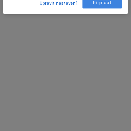
Přijmout
Upravit nastavení
Mgr. David Panuška
·
Více
Psychoterapeut
8 názorů
Palackého 576, Mladá Boleslav
•
Mapa
Psychoterapie Mladá Boleslav
Psychoterapie
1 200 Kč
Tento specialista nenabízí online rezervaci termínu na této adrese.
Rezervovat termín