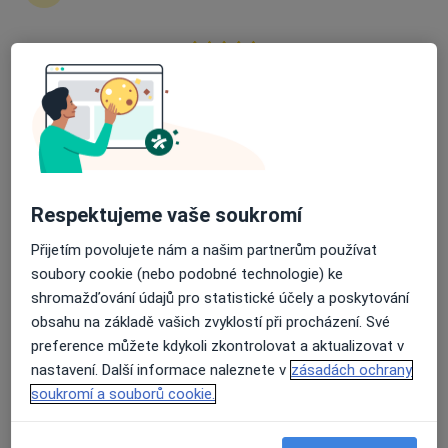
Průměrné hodnocení na Apple a Play Store 4.5
Mgr. Radka Matesová
·
Více
Psychoterapeut, Psycholog, Dětský psycholog
35 názorů
Táborská 923, Mladá Boleslav
•
Mapa
Viaconnecta
Respektujeme vaše soukromí
Individuální psychoterapie
1 000 Kč
Tento specialista nenabízí online rezervaci termínu na této adrese.
Přijetím povolujete nám a našim partnerům používat
soubory cookie (nebo podobné technologie) ke
Rezervovat termín
shromažďování údajů pro statistické účely a poskytování
obsahu na základě vašich zvyklostí při procházení. Své
preference můžete kdykoli zkontrolovat a aktualizovat v
nastavení. Další informace naleznete v
zásadách ochrany
soukromí a souborů cookie.