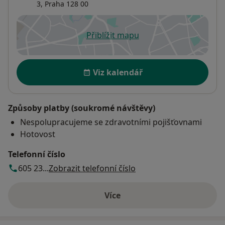
3
,
Praha
128 00
Přiblížit mapu
se otevře v nové záložce
Dostupnost
Viz kalendář
Způsoby platby (soukromé návštěvy)
Nespolupracujeme se zdravotními pojišťovnami
Hotovost
Telefonní číslo
605 23...
Zobrazit telefonní číslo
Více
o adrese