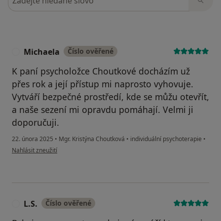
Michaela
Číslo ověřené
M
K paní psycholožce Choutkové docházím už
přes rok a její přístup mi naprosto vyhovuje.
Vytváří bezpečné prostředí, kde se můžu otevřít,
a naše sezení mi opravdu pomáhají. Velmi ji
doporučuji.
22. února 2025
•
Mgr. Kristýna Choutková
•
individuální psychoterapie
•
podle názoru uživatele Michaela
Nahlásit zneužití
L.S.
Číslo ověřené
L