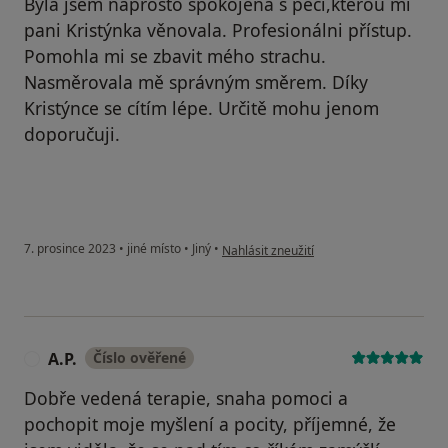
Byla jsem naprosto spokojená s péčí,kterou mi
pani Kristýnka věnovala. Profesionálni přístup.
Pomohla mi se zbavit mého strachu.
Nasměrovala mě správným směrem. Díky
Kristýnce se cítím lépe. Určitě mohu jenom
doporučuji.
podle názoru uživatele L.S.
7. prosince 2023
•
jiné místo
•
Jiný
•
Nahlásit zneužití
A.P.
Číslo ověřené
A
Dobře vedená terapie, snaha pomoci a
pochopit moje myšlení a pocity, příjemné, že