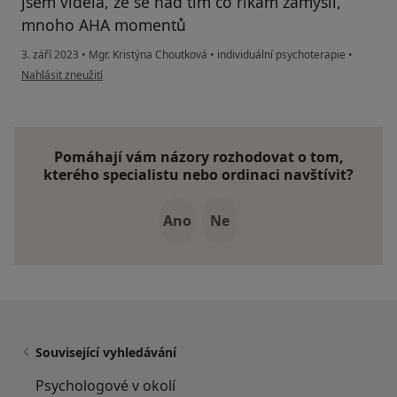
jsem viděla, že se nad tím co říkám zamýšlí,
mnoho AHA momentů
3. září 2023
•
Mgr. Kristýna Choutková
•
individuální psychoterapie
•
podle názoru uživatele A.P.
Nahlásit zneužití
Pomáhají vám názory rozhodovat o tom,
kterého specialistu nebo ordinaci navštívit?
Ano
Ne
Související vyhledávání
Psychologové v okolí