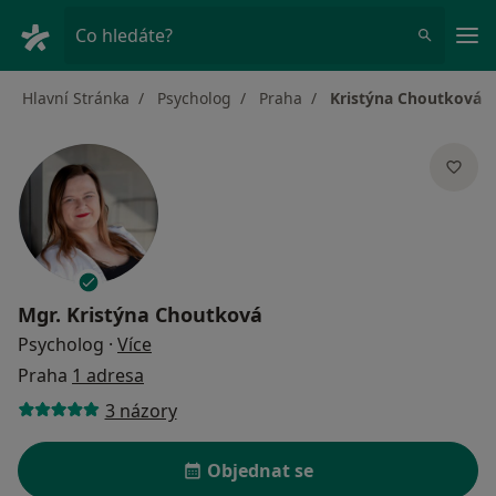
Hla
Co hledáte?
Hlavní Stránka
Psycholog
Praha
Kristýna Choutková
Mgr.
Kristýna Choutková
o specializacích
Psycholog
·
Více
Praha
1 adresa
3 názory
Objednat se