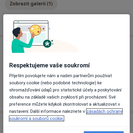
Zobrazit galerii (1)
Více
o zkušenostech
Zprávy
Mgr. Tea Tesárková
Karlovo náměstí 5, Praha 2 Nové Město, Praha
Respektujeme vaše soukromí
120 00
Přijetím povolujete nám a našim partnerům používat
Objednávejte se přes web nebo přes sms na dané
soubory cookie (nebo podobné technologie) ke
telefonní číslo. Děkuji, těším se na vás.
shromažďování údajů pro statistické účely a poskytování
obsahu na základě vašich zvyklostí při procházení. Své
30/07/2023
preference můžete kdykoli zkontrolovat a aktualizovat v
nastavení. Další informace naleznete v
zásadách ochrany
soukromí a souborů cookie.
Služby a ceník služeb