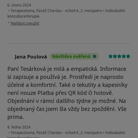
6. února 2024
•
Terapeutovna, Pasáž Charitas - vchod A, 2. mezipatro
•
Individuální
konzultace/terapie
podle názoru uživatele J.T.
•
Nahlásit zneužití
Jana Poulová
Návštěva ověřená
J
Paní Tesárková je milá a empatická. Informace
si zapisuje a používá je. Prostředí je naprosto
účelné a komfortní. Také o tekutity a kapesníky
není nouze Platba přes QR kód či hotově.
Objednání v rámci dalšího týdne je možné. Na
objednaný čas jsem šla vždy bez zpoždění. Vše
prima.
8. ledna 2024
•
Terapeutovna, Pasáž Charitas - vchod A, 2. mezipatro
•
Individuální