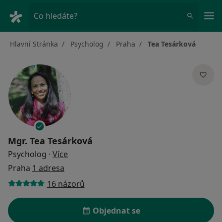
Hla
Co hledáte?
Hlavní Stránka
Psycholog
Praha
Tea Tesárková
Mgr.
Tea Tesárková
o specializacích
Psycholog
·
Více
Praha
1 adresa
16 názorů
Objednat se