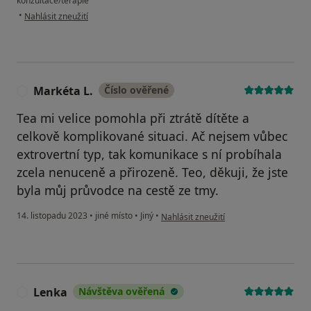
konzultace/terapie
podle názoru uživatele Jana Poulová
•
Nahlásit zneužití
Markéta L.
Číslo ověřené
M
Tea mi velice pomohla při ztrátě dítěte a
celkově komplikované situaci. Ač nejsem vůbec
extrovertní typ, tak komunikace s ní probíhala
zcela nenuceně a přirozeně. Teo, děkuji, že jste
byla můj průvodce na cestě ze tmy.
podle názoru uživatele Markéta L.
14. listopadu 2023
•
jiné místo
•
Jiný
•
Nahlásit zneužití
Lenka
Návštěva ověřená
L