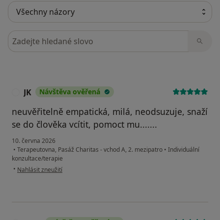
Hledejte v názorech
JK
Návštěva ověřená
J
neuvěřitelně empatická, milá, neodsuzuje, snaží
se do člověka vcítit, pomoct mu.......
10. června 2026
•
Terapeutovna, Pasáž Charitas - vchod A, 2. mezipatro
•
Individuální
konzultace/terapie
podle názoru uživatele JK
•
Nahlásit zneužití