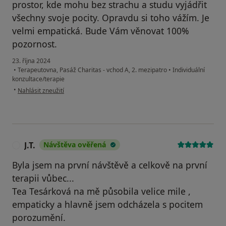
prostor, kde mohu bez strachu a studu vyjádřit
všechny svoje pocity. Opravdu si toho vážím. Je
velmi empatická. Bude Vám věnovat 100%
pozornost.
23. října 2024
•
Terapeutovna, Pasáž Charitas - vchod A, 2. mezipatro
•
Individuální
konzultace/terapie
podle názoru uživatele Martina
•
Nahlásit zneužití
J.T.
Návštěva ověřená
J
Byla jsem na první návštěvě a celkově na první
terapii vůbec...
Tea Tesárková na mě působila velice mile ,
empaticky a hlavně jsem odcházela s pocitem
porozumění.