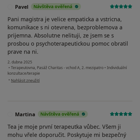
Pavel
Návštěva ověřená
P
Pani magistra je velice empaticka a vstricna,
komunikace s ni otevrena, bezproblemova a
prijemna. Absolutne nelituji, ze jsem se s
prosbou o psychoterapeutickou pomoc obratil
prave na ni.
2. dubna 2025
•
Terapeutovna, Pasáž Charitas - vchod A, 2. mezipatro
•
Individuální
konzultace/terapie
podle názoru uživatele Pavel
•
Nahlásit zneužití
Martina
Návštěva ověřená
M
Tea je moje první terapeutka vůbec. Všem ji
mohu vřele doporučit. Poskytuje mi bezpečný