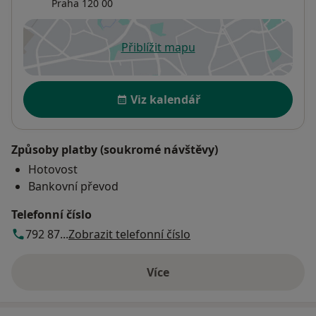
Praha
120 00
Přiblížit mapu
se otevře v nové záložce
Dostupnost
Viz kalendář
Způsoby platby (soukromé návštěvy)
Hotovost
Bankovní převod
Telefonní číslo
792 87...
Zobrazit telefonní číslo
Více
o adrese