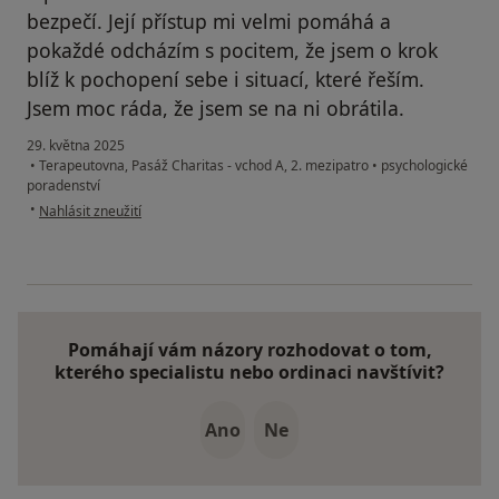
bezpečí. Její přístup mi velmi pomáhá a
pokaždé odcházím s pocitem, že jsem o krok
blíž k pochopení sebe i situací, které řeším.
Jsem moc ráda, že jsem se na ni obrátila.
29. května 2025
•
Terapeutovna, Pasáž Charitas - vchod A, 2. mezipatro
•
psychologické
poradenství
podle názoru uživatele AnetaT.
•
Nahlásit zneužití
Pomáhají vám názory rozhodovat o tom,
kterého specialistu nebo ordinaci navštívit?
Ano
Ne