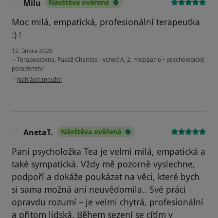
Milu
Návštěva ověřená
M
Moc milá, empatická, profesionální terapeutka
:) !
12. února 2026
•
Terapeutovna, Pasáž Charitas - vchod A, 2. mezipatro
•
psychologické
poradenství
podle názoru uživatele Milu
•
Nahlásit zneužití
AnetaT.
Návštěva ověřená
A
Paní psycholožka Tea je velmi milá, empatická a
také sympatická. Vždy mě pozorně vyslechne,
podpoří a dokáže poukázat na věci, které bych
si sama možná ani neuvědomila.. Své práci
opravdu rozumí – je velmi chytrá, profesionální
a přitom lidská. Během sezení se cítím v