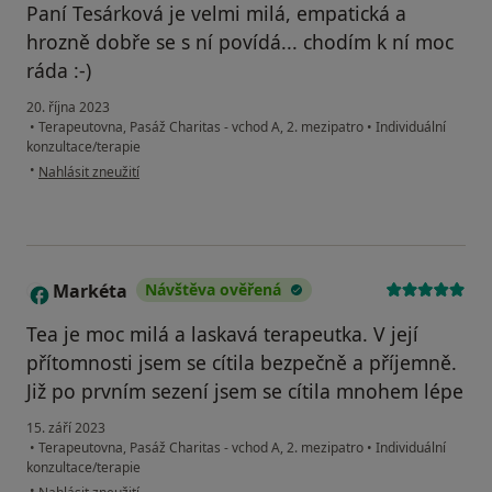
Paní Tesárková je velmi milá, empatická a
hrozně dobře se s ní povídá... chodím k ní moc
ráda :-)
20. října 2023
•
Terapeutovna, Pasáž Charitas - vchod A, 2. mezipatro
•
Individuální
konzultace/terapie
podle názoru uživatele Lenka
•
Nahlásit zneužití
Markéta
Návštěva ověřená
M
Tea je moc milá a laskavá terapeutka. V její
přítomnosti jsem se cítila bezpečně a příjemně.
Již po prvním sezení jsem se cítila mnohem lépe
15. září 2023
•
Terapeutovna, Pasáž Charitas - vchod A, 2. mezipatro
•
Individuální
konzultace/terapie
podle názoru uživatele Markéta
•