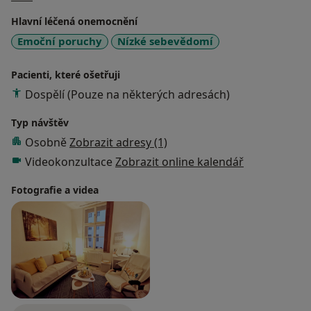
kontrakt o tom, jak probíhá spolupráce. Platba je
Hlavní léčená onemocnění
možná v hotovosti nebo přes QR kód. Pro úplnost
Emoční poruchy
Nízké sebevědomí
dodávám, že nejsem součástí projektů pojišťoven,
které přispívají na péči o duševní zdraví.
Pacienti, které ošetřuji
Dospělí (Pouze na některých adresách)
Typ návštěv
Osobně
Zobrazit adresy (1)
Videokonzultace
Zobrazit online kalendář
Fotografie a videa