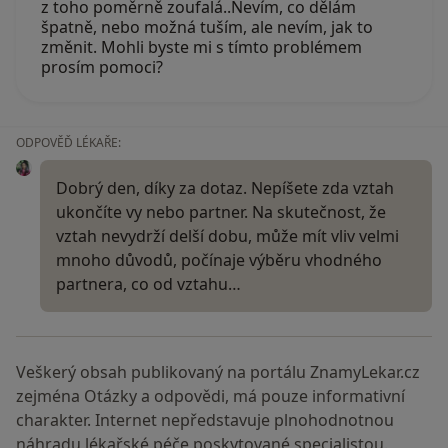
z toho poměrně zoufalá..Nevím, co dělám
špatně, nebo možná tuším, ale nevím, jak to
změnit. Mohli byste mi s tímto problémem
prosím pomoci?
ODPOVĚĎ LÉKAŘE:
Dobrý den, díky za dotaz. Nepíšete zda vztah
ukončíte vy nebo partner. Na skutečnost, že
vztah nevydrží delší dobu, může mít vliv velmi
mnoho důvodů, počínaje výběru vhodného
partnera, co od vztahu…
Veškerý obsah publikovaný na portálu ZnamyLekar.cz
zejména Otázky a odpovědi, má pouze informativní
charakter. Internet nepředstavuje plnohodnotnou
náhradu lékařské péče poskytované specialistou.