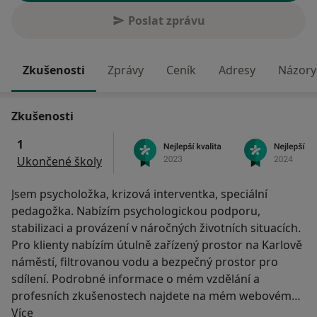
Poslat zprávu
Zkušenosti
Zprávy
Ceník
Adresy
Názory 
Zkušenosti
1
Ukončené školy
Jsem psycholožka, krizová interventka, speciální
pedagožka. Nabízím psychologickou podporu,
stabilizaci a provázení v náročných životních situacích.
Pro klienty nabízím útulně zařízený prostor na Karlově
náměstí, filtrovanou vodu a bezpečný prostor pro
sdílení. Podrobné informace o mém vzdělání a
profesních zkušenostech najdete na mém webovém
O mně
portfoliu www.teaterapie.cz, kde si prosím pročtěte i
Více