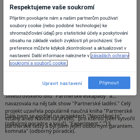
zaměstnancům, kteří prožili traumatickou událost.
Respektujeme vaše soukromí
Přijetím povolujete nám a našim partnerům používat
Své poznatky jsem doposud uceleně nepublikoval,
soubory cookie (nebo podobné technologie) ke
přednesl jsem je však na konferencích AMRP a své
shromažďování údajů pro statistické účely a poskytování
postřehy často poskytuji mediím.
obsahu na základě vašich zvyklostí při procházení. Své
preference můžete kdykoli zkontrolovat a aktualizovat v
nastavení. Další informace naleznete v
zásadách ochrany
V roce 2008 jsem spolupracoval s redakcí vzdělávacích
soukromí a souborů cookie.
pořadů ČT, kde jsem se podílel, mimo jiné, jako
odborný garant vzdělávacího pořadu: "Partnerské
vztahy aneb Návod na přežití," který pro svůj úspěch
Přijmout
Upravit nastavení
zdvojnásobil počet dílu, dočkal se několika repríz,
Silvestrovského dílu "Partnerské eskapády" a
navazovala na něj talk show "Partnerské ladění." Celý
projekt uzavřela populárně naučná kniha "Partnerské
Dále jsem se podílel na projektech "Nevzdávej to"
vztahy aneb Návod na přežití," pro kterou jsem vytvořil
(odborný poradce a kouč), "Experiment," "13.
partnerské testy a byl jsem jejím odborným garantem.
komnata" (odborný poradce).