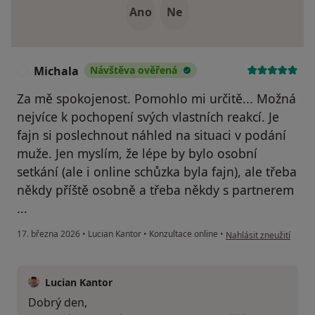
Ano
Ne
Michala
Návštěva ověřená
M
Za mě spokojenost. Pomohlo mi určitě... Možná
nejvíce k pochopení svých vlastních reakcí. Je
fajn si poslechnout náhled na situaci v podání
muže. Jen myslím, že lépe by bylo osobní
setkání (ale i online schůzka byla fajn), ale třeba
někdy příště osobně a třeba někdy s partnerem
...
podle názoru uživatele
17. března 2026
•
Lucian Kantor
•
Konzultace online
•
Nahlásit zneužití
Lucian Kantor
Dobrý den,