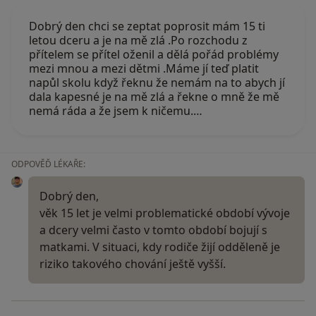
Dobrý den chci se zeptat poprosit mám 15 ti
letou dceru a je na mě zlá .Po rozchodu z
přítelem se přítel oženil a dělá pořád problémy
mezi mnou a mezi dětmi .Máme jí teď platit
napůl skolu když řeknu že nemám na to abych jí
dala kapesné je na mě zlá a řekne o mně že mě
nemá ráda a že jsem k ničemu.…
ODPOVĚĎ LÉKAŘE:
Dobrý den,
věk 15 let je velmi problematické období vývoje
a dcery velmi často v tomto období bojují s
matkami. V situaci, kdy rodiče žijí odděleně je
riziko takového chování ještě vyšší.