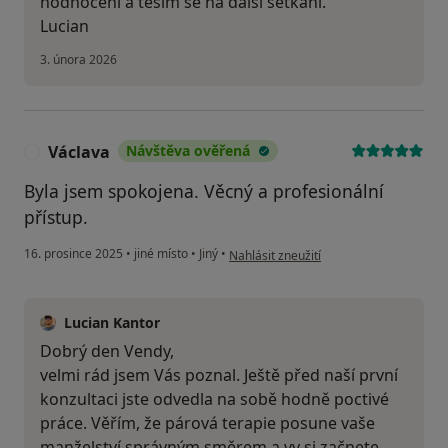
hodnocení a těším se na další setkání.
Lucian
3. února 2026
Václava
Návštěva ověřená
V
Byla jsem spokojena. Věcný a profesionální
přístup.
podle názoru uživatele Václava
16. prosince 2025
•
jiné místo
•
Jiný
•
Nahlásit zneužití
Lucian Kantor
Dobrý den Vendy,
velmi rád jsem Vás poznal. Ještě před naší první
konzultaci jste odvedla na sobě hodně poctivé
práce. Věřím, že párová terapie posune vaše
manželství správným směrem a vy si začnete