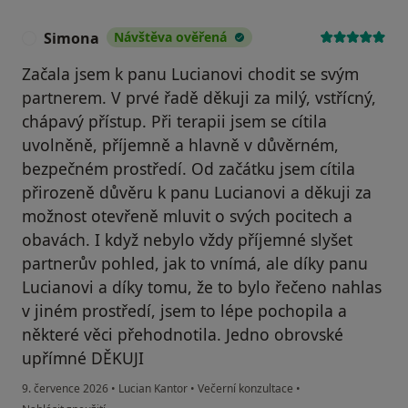
Simona
Návštěva ověřená
S
Začala jsem k panu Lucianovi chodit se svým
partnerem. V prvé řadě děkuji za milý, vstřícný,
chápavý přístup. Při terapii jsem se cítila
uvolněně, příjemně a hlavně v důvěrném,
bezpečném prostředí. Od začátku jsem cítila
přirozeně důvěru k panu Lucianovi a děkuji za
možnost otevřeně mluvit o svých pocitech a
obavách. I když nebylo vždy příjemné slyšet
partnerův pohled, jak to vnímá, ale díky panu
Lucianovi a díky tomu, že to bylo řečeno nahlas
v jiném prostředí, jsem to lépe pochopila a
některé věci přehodnotila. Jedno obrovské
upřímné DĚKUJI
9. července 2026
•
Lucian Kantor
•
Večerní konzultace
•
podle názoru uživatele Simona