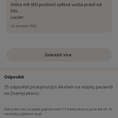
Velíce mě těší pozitivní zpětná vazba právě od
Vás.
Lucian
14. prosince 2025
Zobrazit více
výše uvedené názory
Odpovědi
35 odpovědí poskytnutých lékařem na otázky pacientů
na ZnamyLekar.cz
Dobrý den chci se zeptat poprosit mám 15 ti letou dceru a je na mě zlá .Po
rozchodu z přítelem se př