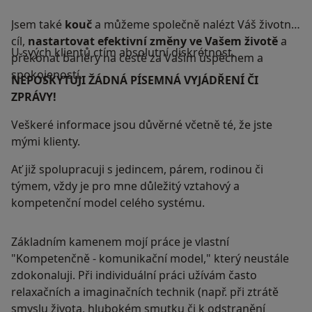
Jsem také
kouč
a můžeme společně nalézt Váš životní
cíl,
nastartovat efektivní změny ve Vašem životě
a
U svých klientů ctím absolutní diskrétnost.
překonat bariéry na cestě za Vaším úspěchem a
spokojeností.
NEPOSKYTUJI ŽÁDNÁ PÍSEMNÁ VYJÁDŘENÍ ČI
ZPRÁVY!
Veškeré informace jsou důvěrné včetně té, že jste
mými klienty.
Ať již spolupracuji s jedincem, párem, rodinou či
týmem, vždy je pro mne důležitý vztahový a
kompetenční model celého systému.
Základním kamenem mojí práce je vlastní
"Kompetenčně - komunikační model," který neustále
zdokonaluji. Při individuální práci užívám často
relaxačních a imaginačních technik (např. při ztrátě
smyslu života, hlubokém smutku či k odstranění