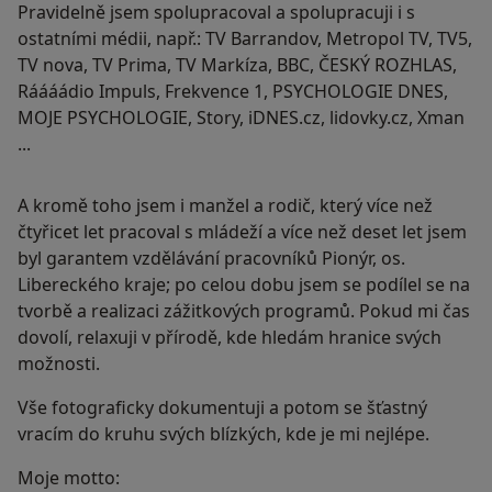
Pravidelně jsem spolupracoval a spolupracuji i s
ostatními médii, např.: TV Barrandov, Metropol TV, TV5,
TV nova, TV Prima, TV Markíza, BBC, ČESKÝ ROZHLAS,
Ráááádio Impuls, Frekvence 1, PSYCHOLOGIE DNES,
MOJE PSYCHOLOGIE, Story, iDNES.cz, lidovky.cz, Xman
...
A kromě toho jsem i manžel a rodič, který více než
čtyřicet let pracoval s mládeží a více než deset let jsem
byl garantem vzdělávání pracovníků Pionýr, os.
Libereckého kraje; po celou dobu jsem se podílel se na
tvorbě a realizaci zážitkových programů. Pokud mi čas
dovolí, relaxuji v přírodě, kde hledám hranice svých
možnosti.
Vše fotograficky dokumentuji a potom se šťastný
vracím do kruhu svých blízkých, kde je mi nejlépe.
Moje motto: