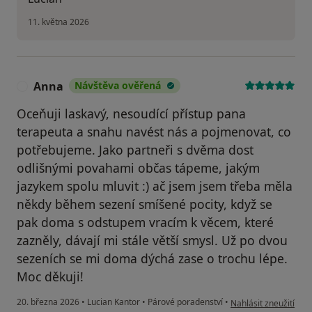
11. května 2026
Anna
Návštěva ověřená
A
Oceňuji laskavý, nesoudící přístup pana
terapeuta a snahu navést nás a pojmenovat, co
potřebujeme. Jako partneři s dvěma dost
odlišnými povahami občas tápeme, jakým
jazykem spolu mluvit :) ač jsem jsem třeba měla
někdy během sezení smíšené pocity, když se
pak doma s odstupem vracím k věcem, které
zazněly, dávají mi stále větší smysl. Už po dvou
sezeních se mi doma dýchá zase o trochu lépe.
Moc děkuji!
podle názoru uživate
20. března 2026
•
Lucian Kantor
•
Párové poradenství
•
Nahlásit zneužití