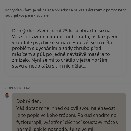
Dobrý den všem. Je mi 23 let a obracím se na Vás s dotazem o pomoc nebo
radu, jelikož jsem v zoufalé
Dobrý den všem. Je mi 23 let a obracím se na
Vás s dotazem o pomoc nebo radu, jelikož jsem
v zoufalé psychické situaci. Poprvé jsem měla
problém s dýcháním a zády zhruba před
měsícem a půl, po jedné návštěvě maséra to
zmizelo. Nyní se mi to vrátilo v ještě horším
stavu a nedokážu s tím nic dělat.…
ODPOVĚĎ LÉKAŘE:
Dobrý den,
Váš dotaz mne ihned oslovil svou naléhavostí.
Je to popis velkého trápení. Pokud chodíte na
fyzioterapii, vyšetření dýchací soustavy máte v
normě, pak je nasnadě, že se velmi