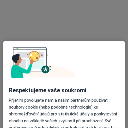
Mgr. et Bc. Jana Sladká
Kouč, Terapeut
100 názorů
Nad Kamínkou 1345, Praha
•
Mapa
Jana Sladká | Koučink, osobní rozvoj a životní změny
Tento specialista nenabízí online rezervaci termínu na této adrese.
Respektujeme vaše soukromí
Rezervovat termín
Přijetím povolujete nám a našim partnerům používat
soubory cookie (nebo podobné technologie) ke
shromažďování údajů pro statistické účely a poskytování
obsahu na základě vašich zvyklostí při procházení. Své
preference můžete kdykoli zkontrolovat a aktualizovat v