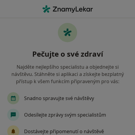
Hla
Kouč • Praha, hl město Praha
Filtry
Mapa
Kouč Praha
Pečujte o své zdraví
Jak řadíme výsledky vyhledávání?
Najděte nejlepšího specialistu a objednejte si
návštěvu. Stáhněte si aplikaci a získejte bezplatný
Jakou pojišťovnu máte?
přístup k všem funkcím připraveným pro vás:
Všeobecná zdravotní pojišťovna
Zdravotní poj
Snadno spravujte své návštěvy
Odesílejte zprávy svým specialistům
Dostávejte připomenutí o návštěvě