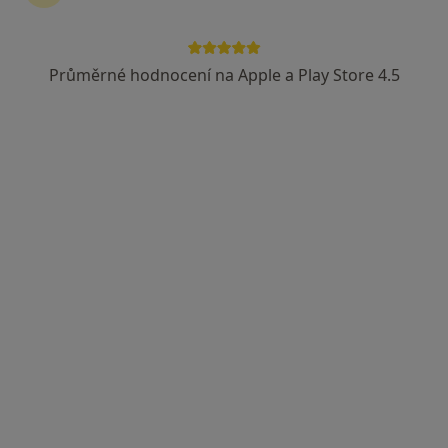
Průměrné hodnocení na Apple a Play Store 4.5
Mgr. et Mgr. Lucie Turzová
·
Více
Kouč, Psychoterapeut, Psycholog
74 názorů
Senovážné náměstí 23, Praha
•
Mapa
Senovážné náměstí 23, Praha 1 - Nové Město, budova B (5. patro)
Konzultace
1 500 Kč
Tento specialista nenabízí online rezervaci termínu na této adrese.
Rezervovat termín