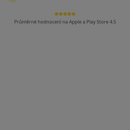
Průměrné hodnocení na Apple a Play Store 4.5
Mgr. et Mgr. Lucie Turzová
·
Více
Kouč, Psychoterapeut, Psycholog
74 názorů
Senovážné náměstí 23, Praha
•
Mapa
Senovážné náměstí 23, Praha 1 - Nové Město, budova B (5. patro)
Konzultace
1 500 Kč
Tento specialista nenabízí online rezervaci termínu na této adrese.
Rezervovat termín