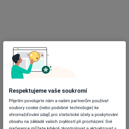
Mgr. et Bc. Jana Sladká
Kouč, Terapeut
100 názorů
Nad Kamínkou 1345, Praha
•
Mapa
Jana Sladká | Koučink, osobní rozvoj a životní změny
Tento specialista nenabízí online rezervaci termínu na této adrese.
Respektujeme vaše soukromí
Rezervovat termín
Přijetím povolujete nám a našim partnerům používat
soubory cookie (nebo podobné technologie) ke
shromažďování údajů pro statistické účely a poskytování
obsahu na základě vašich zvyklostí při procházení. Své
preference můžete kdykoli zkontrolovat a aktualizovat v