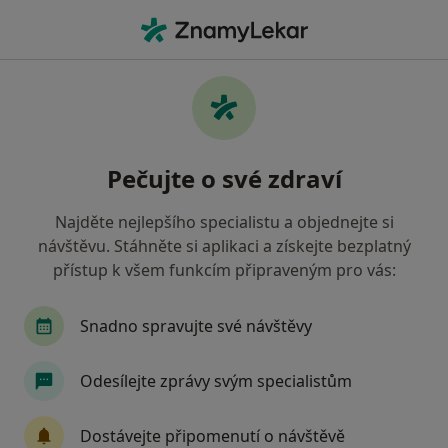
Hla
Kouč • Praha 3, Praha, hl město Praha
Filtry
Mapa
Kouč, Praha 3, Praha
Pečujte o své zdraví
Jak řadíme výsledky vyhledávání?
Najděte nejlepšího specialistu a objednejte si
návštěvu. Stáhněte si aplikaci a získejte bezplatný
Jakou pojišťovnu máte?
přístup k všem funkcím připraveným pro vás:
Všeobecná zdravotní pojišťovna
Zdravotní poj
Snadno spravujte své návštěvy
Odesílejte zprávy svým specialistům
Dostávejte připomenutí o návštěvě