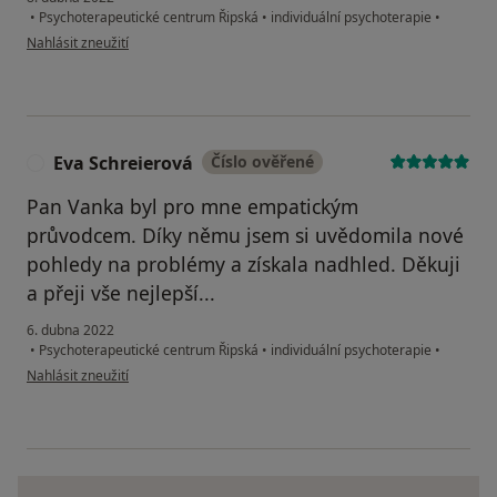
•
Psychoterapeutické centrum Řipská
•
individuální psychoterapie
•
podle názoru uživatele L.H
Nahlásit zneužití
Eva Schreierová
Číslo ověřené
E
Pan Vanka byl pro mne empatickým
průvodcem. Díky němu jsem si uvědomila nové
pohledy na problémy a získala nadhled. Děkuji
a přeji vše nejlepší...
6. dubna 2022
•
Psychoterapeutické centrum Řipská
•
individuální psychoterapie
•
podle názoru uživatele Eva Schreierová
Nahlásit zneužití