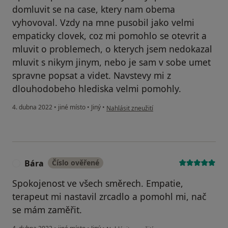
domluvit se na case, ktery nam obema
vyhovoval. Vzdy na mne pusobil jako velmi
empaticky clovek, coz mi pomohlo se otevrit a
mluvit o problemech, o kterych jsem nedokazal
mluvit s nikym jinym, nebo je sam v sobe umet
spravne popsat a videt. Navstevy mi z
dlouhodobeho hlediska velmi pomohly.
podle názoru uživatele MP
4. dubna 2022
•
jiné místo
•
Jiný
•
Nahlásit zneužití
Bára
Číslo ověřené
B
Spokojenost ve všech směrech. Empatie,
terapeut mi nastavil zrcadlo a pomohl mi, nač
se mám zaměřit.
podle názoru uživatele Bára