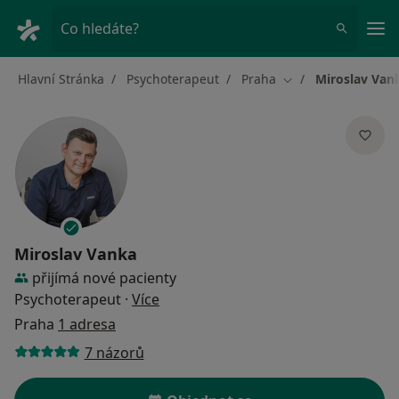
Hla
Co hledáte?
Hlavní Stránka
Psychoterapeut
Praha
Miroslav Van
Změna města
Miroslav Vanka
přijímá nové pacienty
o specializacích
Psychoterapeut
·
Více
Praha
1 adresa
7 názorů