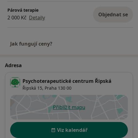
Párová terapie
Objednat se
2 000 Kč
Detaily
Jak fungují ceny?
Adresa
Psychoterapeutické centrum Řipská
Řipská 15,
Praha
130 00
Přiblížit mapu
se otevře v nové záložce
Dostupnost
Viz kalendář