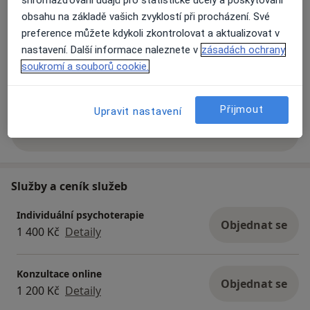
obsahu na základě vašich zvyklostí při procházení. Své
preference můžete kdykoli zkontrolovat a aktualizovat v
nastavení. Další informace naleznete v
zásadách ochrany
soukromí a souborů cookie.
Zobrazit galerii (2)
Přijmout
Upravit nastavení
Více
o zkušenostech
Služby a ceník služeb
Individuální psychoterapie
Objednat se
1 400 Kč
Detaily
Konzultace online
Objednat se
1 200 Kč
Detaily