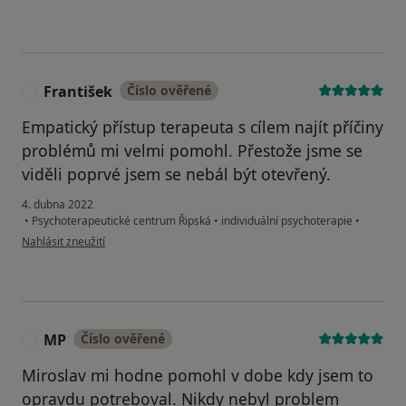
František
Číslo ověřené
F
Empatický přístup terapeuta s cílem najít příčiny
problémů mi velmi pomohl. Přestože jsme se
viděli poprvé jsem se nebál být otevřený.
4. dubna 2022
•
Psychoterapeutické centrum Řipská
•
individuální psychoterapie
•
podle názoru uživatele František
Nahlásit zneužití
MP
Číslo ověřené
M
Miroslav mi hodne pomohl v dobe kdy jsem to
opravdu potreboval. Nikdy nebyl problem