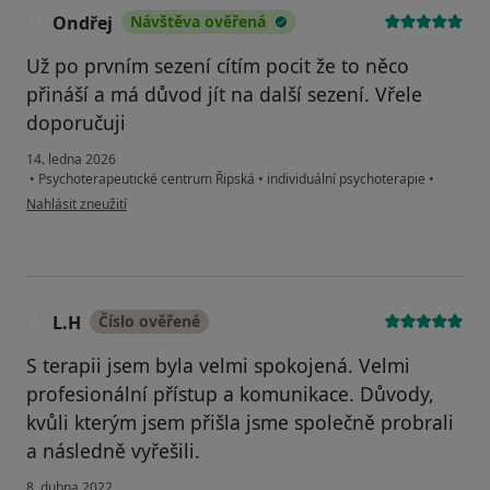
Ondřej
Návštěva ověřená
O
Už po prvním sezení cítím pocit že to něco
přináší a má důvod jít na další sezení. Vřele
doporučuji
14. ledna 2026
•
Psychoterapeutické centrum Řipská
•
individuální psychoterapie
•
podle názoru uživatele Ondřej
Nahlásit zneužití
L.H
Číslo ověřené
L
S terapii jsem byla velmi spokojená. Velmi
profesionální přístup a komunikace. Důvody,
kvůli kterým jsem přišla jsme společně probrali
a následně vyřešili.
8. dubna 2022