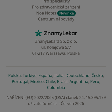
Pro specialisty
Pro zdravotnická zařízení
Noa Notes
Novinka
Centrum nápovědy
Kontakt
ZnamyLekar - Hlavní stránka
ZnanyLekarz Sp. z o.o.
ul. Kolejowa 5/7
01-217 Warszawa, Polska
se otevře v nové záložce
se otevře v nové záložce
se otevře v nové záložce
se otevře v nové záložce
se otevře v 
se o
Polska
,
Türkiye
,
España
,
Italia
,
Deutschland
,
Česko
,
se otevře v nové záložce
se otevře v nové záložce
se otevře v nové záložce
se otevře v nové záložc
se otevře v 
se ote
Portugal
,
México
,
Chile
,
Brasil
,
Argentina
,
Perú
,
se otevře v nové záložce
Colombia
NAŘÍZENÍ (EU) 2022/2065 (DSA) článek 24: 15.395.179
uživatelů/měsíc - Červen 2026