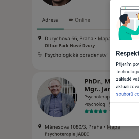
Adresa
Online
Durychova 66, Praha
•
Mapa
Office Park Nové Dvory
Respekt
Psychologické poradenství
Přijetím p
technologi
základě vaš
PhDr., Mgr. et Mgr
aktualizova
Mgr.. Jan Beer, 
souborů co
Psychoterapeut, Dětský ps
·
Více
Psycholog
14 názorů
Mánesova 1080/3, Praha
•
Mapa
Psychoterapie JABEC