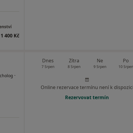
enství
1 400 Kč
Dnes
Zítra
Ne
Po
7 Srpen
8 Srpen
9 Srpen
10 Srpe
·
ycholog
Online rezervace termínu není k dispozic
Rezervovat termín