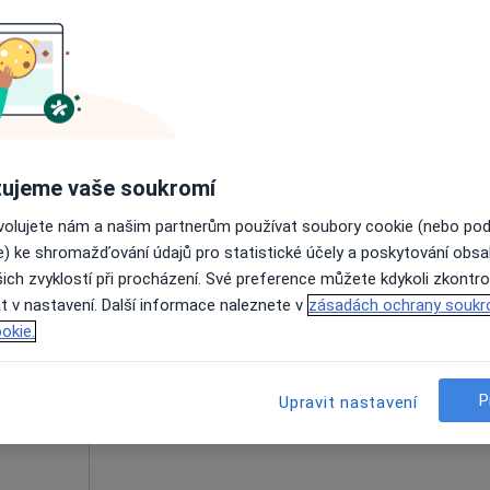
Rezervovat termín
ujeme vaše soukromí
1 600 Kč
ovolujete nám a našim partnerům používat soubory cookie (nebo po
e) ke shromažďování údajů pro statistické účely a poskytování obs
ich zvyklostí při procházení. Své preference můžete kdykoli zkontro
. et
Dnes
Zítra
Ne
Po
t v nastavení. Další informace naleznete v
zásadách ochrany soukr
MBA
7 Srpen
8 Srpen
9 Srpen
10 Srpe
okie.
ycholog,
Online rezervace termínu není k dispozic
P
Upravit nastavení
Rezervovat termín