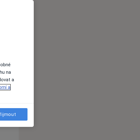
dobné
ahu na
lovat a
Út
St
Čt
omí a
n
11 Srpen
12 Srpen
13 Srpen
i
řijmout