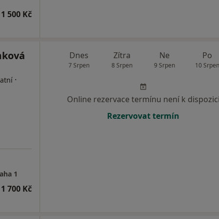
1 500 Kč
mková
Dnes
Zítra
Ne
Po
7 Srpen
8 Srpen
9 Srpen
10 Srpe
·
atní
Online rezervace termínu není k dispozic
Rezervovat termín
raha 1
1 700 Kč