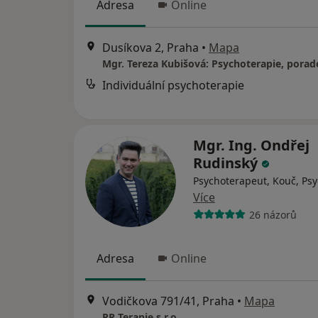
Adresa
Online
Dusíkova 2, Praha
•
Mapa
Mgr. Tereza Kubišová: Psychoterapie, porad
Individuální psychoterapie
Mgr. Ing. Ondřej
Rudinský
Psychoterapeut, Kouč, Ps
Více
26 názorů
Adresa
Online
Vodičkova 791/41, Praha
•
Mapa
RR Terapie s.r.o.