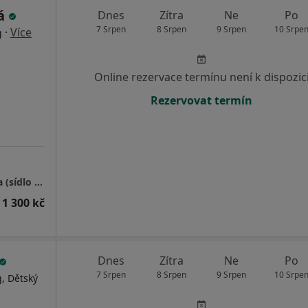
ká
Dnes
Zítra
Ne
Po
7 Srpen
8 Srpen
9 Srpen
10 Srpe
·
Více
g
Online rezervace termínu není k dispozic
Rezervovat termín
"Psychologie u orloje s.r.o." - pobočky Praha (sídlo společnosti)
 1 300 kč
Dnes
Zítra
Ne
Po
7 Srpen
8 Srpen
9 Srpen
10 Srpe
, Dětský