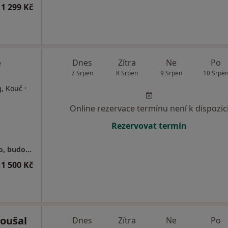
1 299 Kč
e
Dnes
Zítra
Ne
Po
7 Srpen
8 Srpen
9 Srpen
10 Srpe
·
g, Kouč
Online rezervace termínu není k dispozic
Rezervovat termín
Senovážné náměstí 23, Praha 1 - Nové Město, budova B (5. patro)
1 500 Kč
Roušal
Dnes
Zítra
Ne
Po