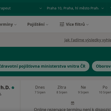
ace, nemoc nebo příjmení
Město nebo region
ermíny
Pojištění
Více filtrů
Jak řadíme výsledky vyhl
Zdravotní pojišťovna ministerstva vnitra ČR
Oborová
Ph.D.
Dnes
Zítra
Ne
Po
7 Srpen
8 Srpen
9 Srpen
10 Srpe
,
Online rezervace termínu není k dispozic