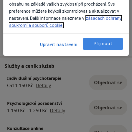
obsahu na základě vašich zvyklostí při procházení. Své
Děti (Pouze na některých adresách)
preference můžete kdykoli zkontrolovat a aktualizovat v
Typ návštěv
nastavení. Další informace naleznete v
zásadách ochrany
soukromí a souborů cookie.
Osobně
Zobrazit adresy (2)
Více
Přijmout
Upravit nastavení
o zkušenostech
Služby a ceník služeb
Individuální psychoterapie
Objednat se
Od 1 150 Kč
Detaily
Psychologické poradenství
Objednat se
1 150 Kč - 1 250 Kč
Detaily
Konzultace online