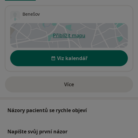
Benešov
Přiblížit mapu
se otevře v nové záložce
Dostupnost
Viz kalendář
Více
o adrese
Názory pacientů se rychle objeví
Napište svůj první názor