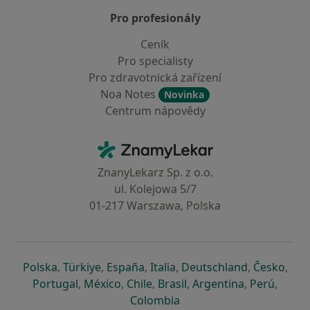
Pro profesionály
Ceník
Pro specialisty
Pro zdravotnická zařízení
Noa Notes
Novinka
Centrum nápovědy
Kontakt
ZnamyLekar - Hlavní stránka
ZnanyLekarz Sp. z o.o.
ul. Kolejowa 5/7
01-217 Warszawa, Polska
se otevře v nové záložce
se otevře v nové záložce
se otevře v nové záložce
se otevře v nové záložce
se otevře v 
se o
Polska
,
Türkiye
,
España
,
Italia
,
Deutschland
,
Česko
,
se otevře v nové záložce
se otevře v nové záložce
se otevře v nové záložce
se otevře v nové záložc
se otevře v 
se ote
Portugal
,
México
,
Chile
,
Brasil
,
Argentina
,
Perú
,
se otevře v nové záložce
Colombia