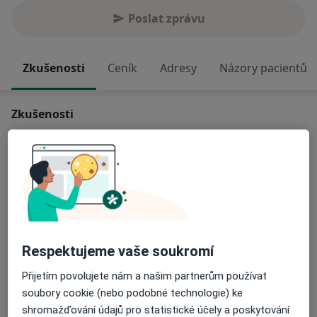
Poslat zprávu
Zkušenosti
Ceník
Adresy
Názory pacientů
Zkušenosti
Odborník na:
Psychoterapie
Psychosomatika
Hlavní léčená onemocnění
Deprese
Vztahová krize
Poruchy v mezilidských vztazích
Krize
Respektujeme vaše soukromí
a11y_sr_more_diseases
Emoční poruchy
+10
Přijetím povolujete nám a našim partnerům používat
Pacienti, které ošetřuji
soubory cookie (nebo podobné technologie) ke
shromažďování údajů pro statistické účely a poskytování
Dospělí (Pouze na některých adresách)