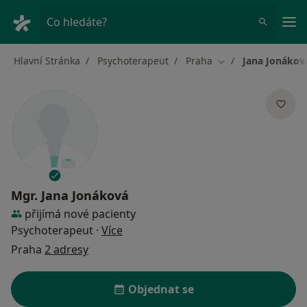
Hla
Co hledáte?
Hlavní Stránka
Psychoterapeut
Praha
Jana Jonákov
Změna města
Mgr.
Jana Jonáková
přijímá nové pacienty
o specializacích
Psychoterapeut
·
Více
Praha
2 adresy
Objednat se