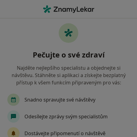
Hla
Psychoterapeut • Praha 14, Praha, hl město Praha
Filtry
Mapa
Psychoterapeut, Praha 14, Praha
Pečujte o své zdraví
Jak řadíme výsledky vyhledávání?
Najděte nejlepšího specialistu a objednejte si
návštěvu. Stáhněte si aplikaci a získejte bezplatný
Jakou pojišťovnu máte?
přístup k všem funkcím připraveným pro vás:
Pojišťovna VZP, a.s.
Snadno spravujte své návštěvy
Odesílejte zprávy svým specialistům
Dostávejte připomenutí o návštěvě