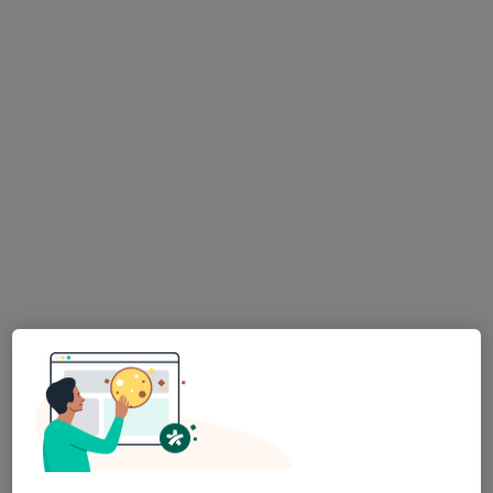
Office Park Nové Dvory
Psychologické poradenství
1 600 Kč
Tento specialista nenabízí online rezervaci termínu na této adrese.
Rezervovat termín
Mgr. et Mgr. Jan Roušal
·
Více
Psychoterapeut, Psycholog
196 názorů
Jungmannova 736/ 14, Praha
•
Mapa