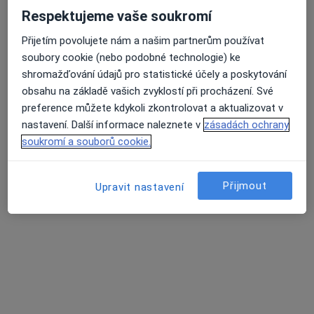
Psychoterapeutická poradna Dikobrazz
Respektujeme vaše soukromí
Psychologické poradenství
od 1 600 kč
Přijetím povolujete nám a našim partnerům používat
Tento specialista nenabízí online rezervaci termínu na této adrese.
soubory cookie (nebo podobné technologie) ke
shromažďování údajů pro statistické účely a poskytování
Rezervovat termín
obsahu na základě vašich zvyklostí při procházení. Své
preference můžete kdykoli zkontrolovat a aktualizovat v
nastavení. Další informace naleznete v
zásadách ochrany
soukromí a souborů cookie.
Přijmout
Upravit nastavení
PhDr., Mgr. et Mgr. et Mgr.. Jan Beer, MBA
·
Více
Psychoterapeut, Dětský psycholog, Psycholog
14 názorů