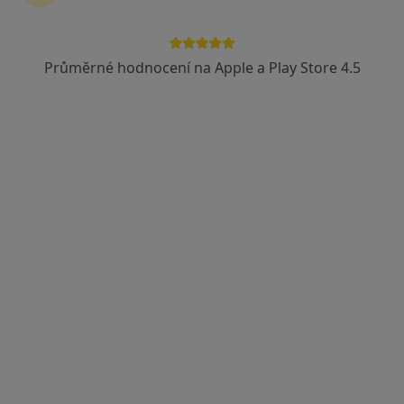
Průměrné hodnocení na Apple a Play Store 4.5
Mgr. Dana Horáková
·
Více
Psychoterapeut, Psycholog
42 názorů
Adresa
Online
Zelenečská 504/47, Praha
•
Mapa
Psychoterapeutické poradenství
Individuální konzultace/terapie
1 300 Kč
Tento specialista nenabízí online rezervaci termínu na této adrese.
Rezervovat termín