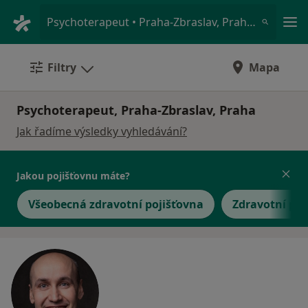
Hla
Psychoterapeut • Praha-Zbraslav, Praha, hl město Praha
Filtry
Mapa
Psychoterapeut, Praha-Zbraslav, Praha
Jak řadíme výsledky vyhledávání?
Jakou pojišťovnu máte?
Všeobecná zdravotní pojišťovna
Zdravotní poj