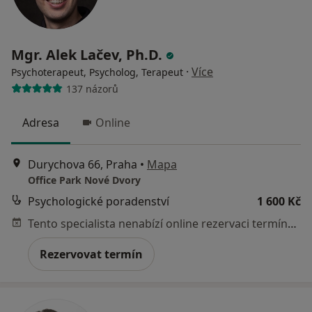
Mgr. Alek Lačev, Ph.D.
·
Více
Psychoterapeut, Psycholog, Terapeut
137 názorů
Adresa
Online
Durychova 66, Praha
•
Mapa
Office Park Nové Dvory
Psychologické poradenství
1 600 Kč
Tento specialista nenabízí online rezervaci termínu na této adrese.
Rezervovat termín