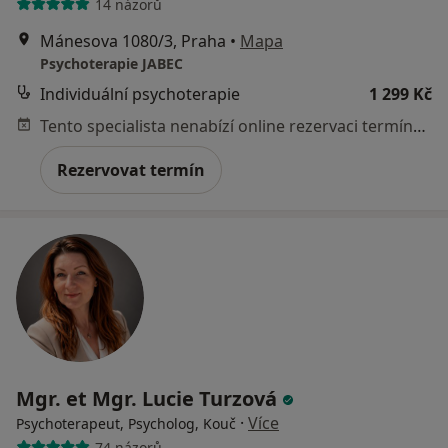
14 názorů
Mánesova 1080/3, Praha
•
Mapa
Psychoterapie JABEC
Individuální psychoterapie
1 299 Kč
Tento specialista nenabízí online rezervaci termínu na této adrese.
Rezervovat termín
Mgr. et Mgr. Lucie Turzová
·
Více
Psychoterapeut, Psycholog, Kouč
74 názorů