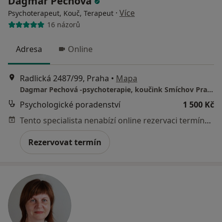
Dagmar Pechová
·
Více
Psychoterapeut, Kouč, Terapeut
16 názorů
Adresa
Online
Radlická 2487/99, Praha
•
Mapa
Dagmar Pechová -psychoterapie, koučink Smíchov Praha 5
Psychologické poradenství
1 500 Kč
Tento specialista nenabízí online rezervaci termínu na této adrese.
Rezervovat termín