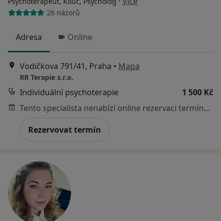
·
Více
Psychoterapeut, Kouč, Psycholog
26 názorů
Adresa
Online
Vodičkova 791/41, Praha
•
Mapa
RR Terapie s.r.o.
Individuální psychoterapie
1 500 Kč
Tento specialista nenabízí online rezervaci termínu na této adrese.
Rezervovat termín