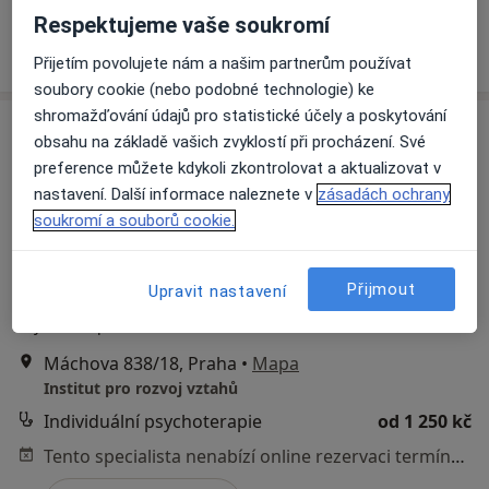
Tento specialista nenabízí online rezervaci termínu na této adrese.
Respektujeme vaše soukromí
Rezervovat termín
Přijetím povolujete nám a našim partnerům používat
soubory cookie (nebo podobné technologie) ke
shromažďování údajů pro statistické účely a poskytování
obsahu na základě vašich zvyklostí při procházení. Své
preference můžete kdykoli zkontrolovat a aktualizovat v
nastavení. Další informace naleznete v
zásadách ochrany
soukromí a souborů cookie.
Přijmout
Upravit nastavení
Mgr. Jana Jonáková
·
Více
Psychoterapeut
Máchova 838/18, Praha
•
Mapa
Institut pro rozvoj vztahů
Individuální psychoterapie
od 1 250 kč
Tento specialista nenabízí online rezervaci termínu na této adrese.