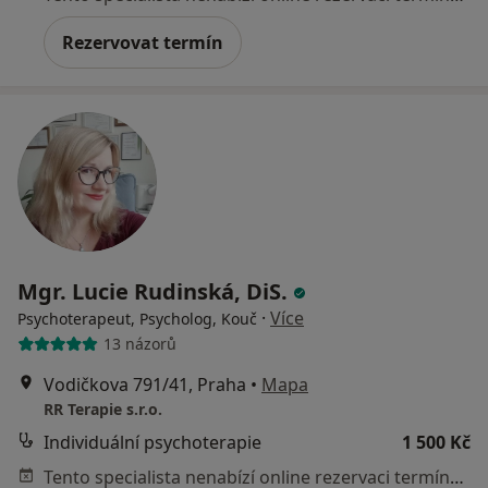
Rezervovat termín
Mgr. Lucie Rudinská, DiS.
·
Více
Psychoterapeut, Psycholog, Kouč
13 názorů
Vodičkova 791/41, Praha
•
Mapa
RR Terapie s.r.o.
Individuální psychoterapie
1 500 Kč
Tento specialista nenabízí online rezervaci termínu na této adrese.