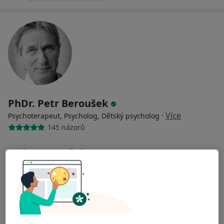
PhDr. Petr Beroušek
·
Více
Psychoterapeut, Psycholog, Dětský psycholog
145 názorů
Adresa
Online
Donovalská 2222/31 Chodov, Praha 415 areál Domova pro seniory; parkoviště zdarma, MHD - Metro C - Háje (Opatov, Chodov) BUS 170,177,181,197 - st. Donovalská - odtud pěšky asi 3 min., Praha
•
Mapa
Psychologická poradna a dispenzář - PhDr. Petr Beroušek; datová schránka: 7ddc3xu
Koučink (80 minut)
od 2 000 kč