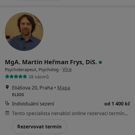
MgA. Martin Heřman Frys, DiS.
·
Více
Psychoterapeut, Psycholog
28 názorů
Eliášova 20, Praha
•
Mapa
ELIOS
Individuální sezení
od 1 400 kč
Tento specialista nenabízí online rezervaci termínu na této adrese.
Rezervovat termín