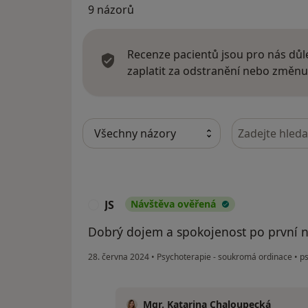
9 názorů
Recenze pacientů jsou pro nás důle
zaplatit za odstranění nebo změnu
Hledejte v ná
JS
Návštěva ověřená
J
Dobrý dojem a spokojenost po první ná
28. června 2024
•
Psychoterapie - soukromá ordinace
•
ps
Mgr. Katarina Chaloupecká