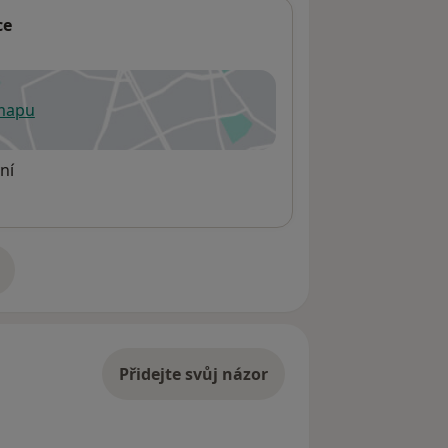
ce
 mapu
 otevře v nové záložce
ní
adrese
Přidejte svůj názor