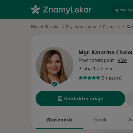
specializ
Hlavní Stránka
Psychoterapeut
Praha
Ka
Změna 
Mgr.
Katarina Chalo
o s
Psychoterapeut
·
Více
Praha
1 adresa
9 názorů
Kontaktní údaje
Zkušenosti
Ceník
A