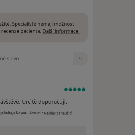
žité. Specialisté nemají možnost
Další informace o názor
 recenze pacienta.
Další informace.
zorech
vštěvě. Určitě doporučuji.
podle názoru uživatele JS
ychologické poradenství
•
Nahlásit zneužití