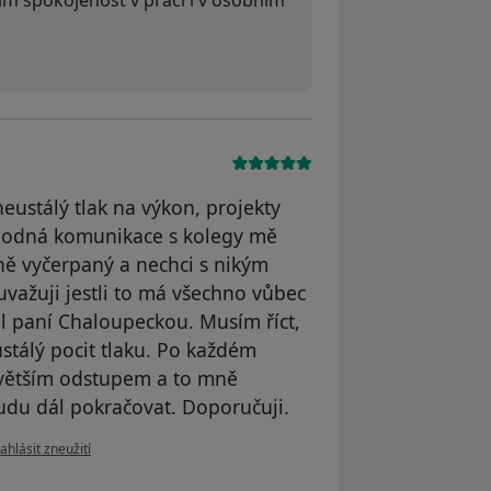
Vám spokojenost v práci i v osobním
eustálý tlak na výkon, projekty
chodná komunikace s kolegy mě
lně vyčerpaný a nechci s nikým
 uvažuji jestli to má všechno vůbec
l paní Chaloupeckou. Musím říct,
stálý pocit tlaku. Po každém
s větším odstupem a to mně
udu dál pokračovat. Doporučuji.
odle názoru uživatele J.V.
ahlásit zneužití