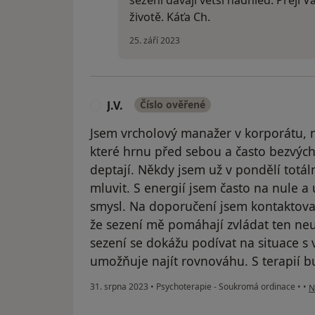
sezení dávají větší nadhled. Přeji 
životě. Káťa Ch.
25. září 2023
J.V.
Číslo ověřené
J
Jsem vrcholový manažer v korporátu, n
které hrnu před sebou a často bezvý
deptají. Někdy jsem už v pondělí totá
mluvit. S energií jsem často na nule a
smysl. Na doporučení jsem kontaktova
že sezení mě pomáhají zvládat ten neu
sezení se dokážu podívat na situace 
umožňuje najít rovnováhu. S terapií b
p
31. srpna 2023
•
Psychoterapie - Soukromá ordinace
•
•
N