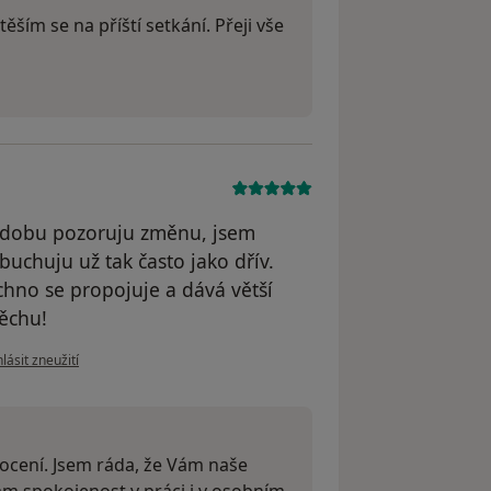
těším se na příští setkání. Přeji vše
u dobu pozoruju změnu, jsem
ybuchuju už tak často jako dřív.
chno se propojuje a dává větší
ěchu!
le názoru uživatele G.E.
lásit zneužití
nocení. Jsem ráda, že Vám naše