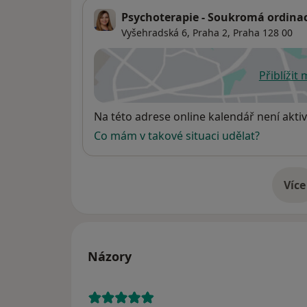
Psychoterapie - Soukromá ordina
Vyšehradská 6,
Praha 2
,
Praha
128 00
Přiblížit
se
Dostupnost
Na této adrese online kalendář není aktiv
Co mám v takové situaci udělat?
Více
o 
Názory