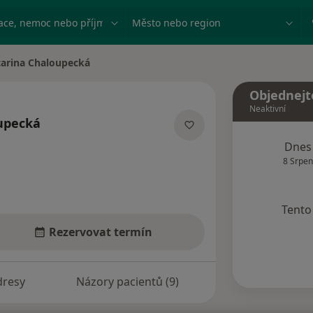
ace, nemoc nebo příjmení
Město nebo region
tarina Chaloupecká
města
Objednejt
Neaktivní
upecká
pecializacích
Dnes
8 Srpen
Tento 
Rezervovat termín
dresy
Názory pacientů (9)