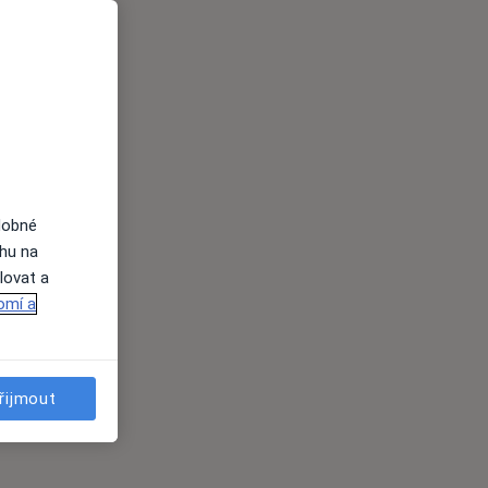
dobné
ahu na
lovat a
omí a
řijmout