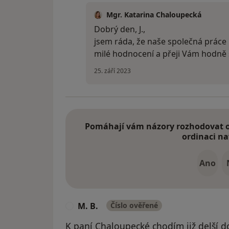
Mgr. Katarina Chaloupecká
Dobrý den, J.,
jsem ráda, že naše společná práce 
milé hodnocení a přeji Vám hodně 
25. září 2023
Pomáhají vám názory rozhodovat o 
ordinaci na
Ano
M. B.
Číslo ověřené
M
K paní Chaloupecké chodím již delší d