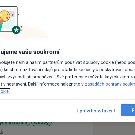
á a poskytuji dlouhodobou terapii.
votní situaci, řeší vztahové problémy,
ujeme vaše soukromí
také klientům, jenž hledají svoji životní
ovolujete nám a našim partnerům používat soubory cookie (nebo po
. V neziskovém sektoru pracuji s
e) ke shromažďování údajů pro statistické účely a poskytování obs
dmi zasaženými válečným traumatem.
ich zvyklostí při procházení. Své preference můžete kdykoli zkontro
lexního výcviku ve skupinové
t v nastavení. Další informace naleznete v
zásadách ochrany soukr
 aplikované psychoanalýzy (IAPSA).
okie.
P
Upravit nastavení
ých vztazích
Obavy
a11y_sr_more_diseases
+6