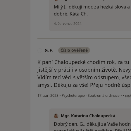
Milý J., děkuji moc za hezká slova a 
dobré. Káťa Ch.
4. července 2024
G.E.
Číslo ověřené
G
K paní Chaloupecké chodím rok, za t
jistější v práci i v osobním životě. Nev
Vidím teď věci s větším odstupem, vše
smysl. Děkuju za vše! Přeju hodně úsp
pod
17. září 2023
•
Psychoterapie - Soukromá ordinace
•
•
Nah
Mgr. Katarina Chaloupecká
Dobrý den, G., děkuji za Vaše hod