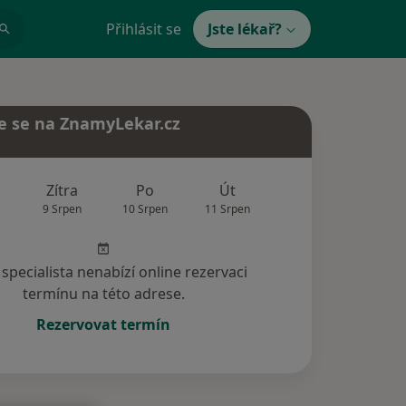
Přihlásit se
Jste lékař?
e se na ZnamyLekar.cz
Zítra
Po
Út
St
Čt
9 Srpen
10 Srpen
11 Srpen
12 Srpen
13 Srp
specialista nenabízí online rezervaci
termínu na této adrese.
Rezervovat termín