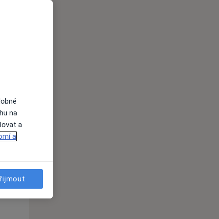
St
Čt
Pá
n
12 Srpen
13 Srpen
14 Srpen
i
dobné
ahu na
lovat a
omí a
řijmout
St
Čt
Pá
n
12 Srpen
13 Srpen
14 Srpen