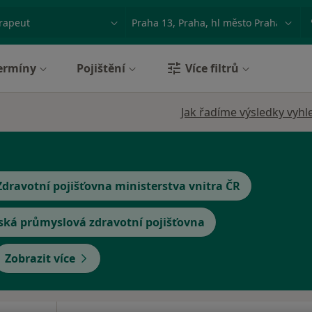
ace, nemoc nebo příjmení
Město nebo region
ermíny
Pojištění
Více filtrů
Jak řadíme výsledky vyhl
Zdravotní pojišťovna ministerstva vnitra ČR
ská průmyslová zdravotní pojišťovna
Zobrazit více