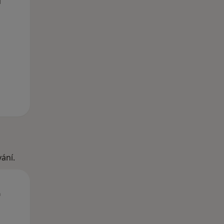
i
ání.
St
Čt
Pá
n
12 Srpen
13 Srpen
14 Srpen