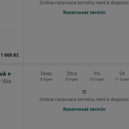
Online rezervace termínu není k dispozic
Rezervovat termín
1 600 Kč
ová
Dnes
Zítra
Po
Út
8 Srpen
9 Srpen
10 Srpen
11 Srpe
·
Více
Online rezervace termínu není k dispozic
Rezervovat termín