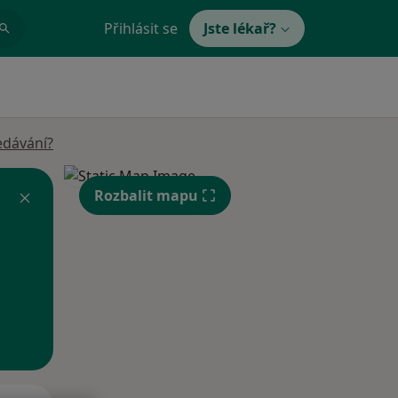
Přihlásit se
Jste lékař?
edávání?
Rozbalit mapu