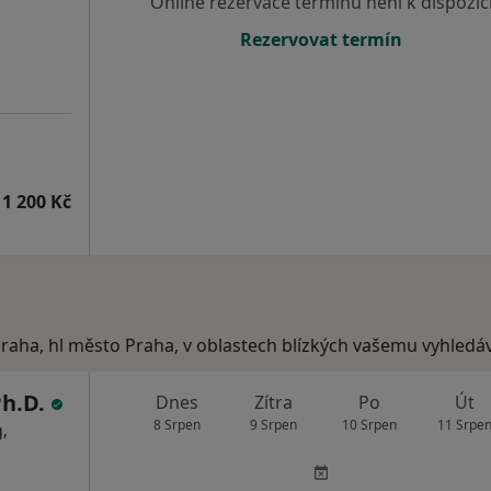
Online rezervace termínu není k dispozic
Rezervovat termín
1 200 Kč
Praha, hl město Praha, v oblastech blízkých vašemu vyhledáv
Ph.D.
Dnes
Zítra
Po
Út
8 Srpen
9 Srpen
10 Srpen
11 Srpe
,