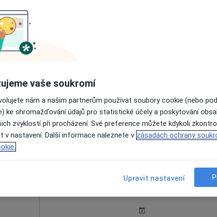
šová
Dnes
Zítra
Po
Út
8 Srpen
9 Srpen
10 Srpen
11 Srpe
Online rezervace termínu není k dispozic
Rezervovat termín
ujeme vaše soukromí
ovolujete nám a našim partnerům používat soubory cookie (nebo po
e) ke shromažďování údajů pro statistické účely a poskytování obs
enství
ich zvyklostí při procházení. Své preference můžete kdykoli zkontro
t v nastavení. Další informace naleznete v
zásadách ochrany soukr
1 400 Kč
okie.
P
Dnes
Zítra
Upravit nastavení
Po
Út
8 Srpen
9 Srpen
10 Srpen
11 Srpe