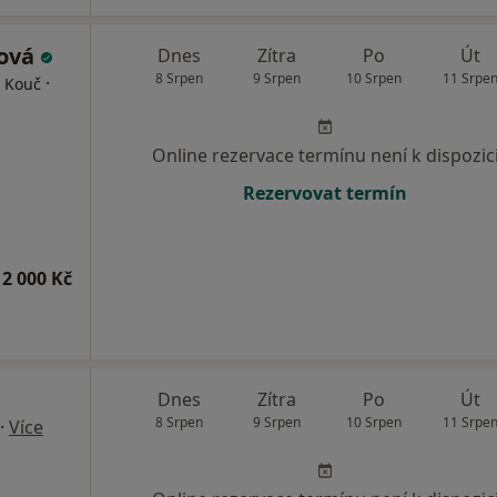
ková
Dnes
Zítra
Po
Út
8 Srpen
9 Srpen
10 Srpen
11 Srpe
·
, Kouč
Online rezervace termínu není k dispozic
Rezervovat termín
2 000 Kč
Dnes
Zítra
Po
Út
8 Srpen
9 Srpen
10 Srpen
11 Srpe
·
Více