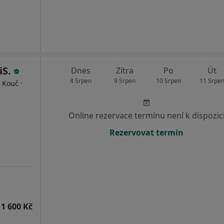
iS.
Dnes
Zítra
Po
Út
8 Srpen
9 Srpen
10 Srpen
11 Srpe
·
, Kouč
Online rezervace termínu není k dispozic
Rezervovat termín
1 600 Kč