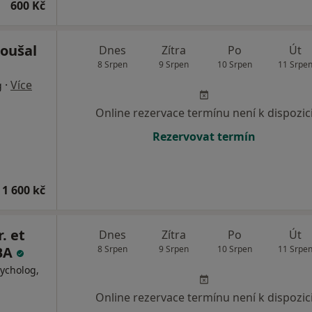
600 Kč
Roušal
Dnes
Zítra
Po
Út
8 Srpen
9 Srpen
10 Srpen
11 Srpe
·
Více
g
Online rezervace termínu není k dispozic
Rezervovat termín
 1 600 kč
. et
Dnes
Zítra
Po
Út
MBA
8 Srpen
9 Srpen
10 Srpen
11 Srpe
ycholog,
Online rezervace termínu není k dispozic