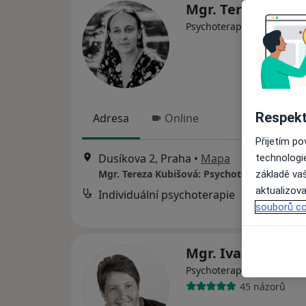
Mgr. Tereza Kubi
Psychoterapeut
Respekt
Adresa
Online
Přijetím p
Dusíkova 2, Praha
•
Mapa
technologi
Mgr. Tereza Kubišová: Psychoterapie, porad
základě vaš
aktualizova
Individuální psychoterapie
souborů co
Mgr. Iva Paulová
·
Více
Psychoterapeut
45 názorů