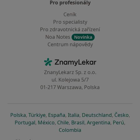
Pro profesionály
Ceník
Pro specialisty
Pro zdravotnická zařízení
Noa Notes
Novinka
Centrum nápovědy
Kontakt
ZnamyLekar - Hlavní stránka
ZnanyLekarz Sp. z o.o.
ul. Kolejowa 5/7
01-217 Warszawa, Polska
se otevře v nové záložce
se otevře v nové záložce
se otevře v nové záložce
se otevře v nové záložce
se otevře v 
se o
Polska
,
Türkiye
,
España
,
Italia
,
Deutschland
,
Česko
,
se otevře v nové záložce
se otevře v nové záložce
se otevře v nové záložce
se otevře v nové záložc
se otevře v 
se ote
Portugal
,
México
,
Chile
,
Brasil
,
Argentina
,
Perú
,
se otevře v nové záložce
Colombia