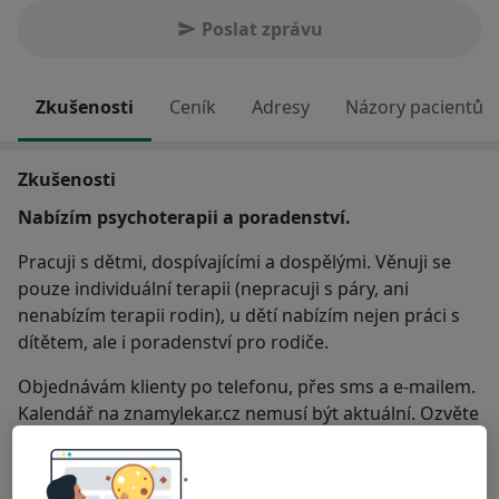
Poslat zprávu
Zkušenosti
Ceník
Adresy
Názory pacientů
Zkušenosti
Nabízím psychoterapii a poradenství.
Pracuji s dětmi, dospívajícími a dospělými. Věnuji se
pouze individuální terapii (nepracuji s páry, ani
nenabízím terapii rodin), u dětí nabízím nejen práci s
dítětem, ale i poradenství pro rodiče.
Objednávám klienty po telefonu, přes sms a e-mailem.
Kalendář na znamylekar.cz nemusí být aktuální. Ozvěte
se a nabídnu Vám nejbližší volné termíny.
Mám zkušenosti v práci s chronicky/nevyléčitelně