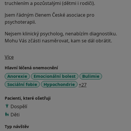
truchlením a pozůstalými (dětmi i rodiči).
Jsem řádným členem České asociace pro
psychoterapii.
Nejsem klinický psycholog, nenabízím diagnostiku.
Mohu Vás zčásti nasměrovat, kam se dál obrátit.
O mně
Více
Hlavní léčená onemocnění
Anorexie
Emocionální bolest
Bulimie
a11y_sr_more_disea
Sociální fobie
Hypochondrie
+27
Pacienti, které ošetřuji
Dospělí
Děti
Typ návštěv