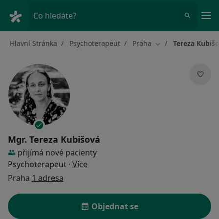
Hla
Co hledáte?
Hlavní Stránka
Psychoterapeut
Praha
Tereza Kubiš
Změna města
Mgr.
Tereza Kubišová
přijímá nové pacienty
o specializacích
Psychoterapeut
·
Více
Praha
1 adresa
Objednat se