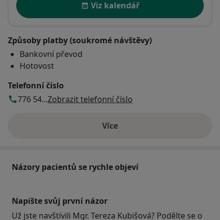
Viz kalendář
Způsoby platby (soukromé návštěvy)
Bankovní převod
Hotovost
Telefonní číslo
776 54...
Zobrazit telefonní číslo
Více
o adrese
Názory pacientů se rychle objeví
Napište svůj první názor
Už jste navštívili Mgr. Tereza Kubišová? Podělte se o