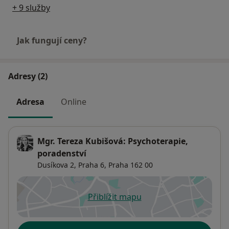
+ 9 služby
Jak fungují ceny?
Adresy (2)
Adresa
Online
Mgr. Tereza Kubišová: Psychoterapie,
poradenství
Dusíkova 2,
Praha 6
,
Praha
162 00
Přiblížit mapu
se otevře v nové záložce
Dostupnost