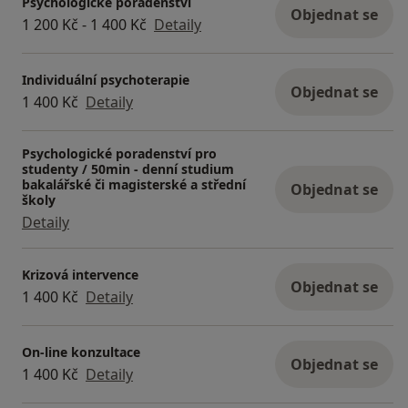
Psychologické poradenství
Objednat se
1 200 Kč - 1 400 Kč
Detaily
Individuální psychoterapie
Objednat se
1 400 Kč
Detaily
Psychologické poradenství pro
studenty / 50min - denní studium
bakalářské či magisterské a střední
Objednat se
školy
Detaily
Krizová intervence
Objednat se
1 400 Kč
Detaily
On-line konzultace
Objednat se
1 400 Kč
Detaily