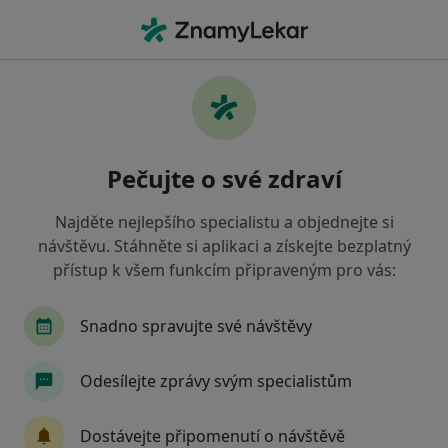
Hla
Psychoterapeut • Louny, ústecký
Filtry
Mapa
Psychoterapeut Louny
Pečujte o své zdraví
Jak řadíme výsledky vyhledávání?
Najděte nejlepšího specialistu a objednejte si
návštěvu. Stáhněte si aplikaci a získejte bezplatný
Jakou pojišťovnu máte?
přístup k všem funkcím připraveným pro vás:
Snadno spravujte své návštěvy
Odesílejte zprávy svým specialistům
Dostávejte připomenutí o návštěvě