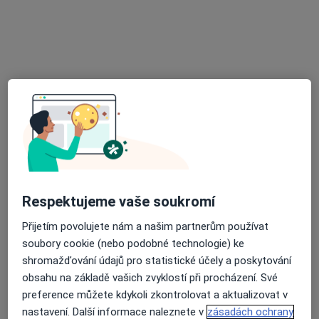
Mgr. Alek Lačev, Ph.D.
·
Více
Psychoterapeut, Psycholog, Terapeut
138 názorů
Adresa
Online
Durychova 66, Praha
•
Mapa
Office Park Nové Dvory
Psychologické poradenství
1 600 Kč
Respektujeme vaše soukromí
Tento specialista nenabízí online rezervaci termínu na této adrese.
Přijetím povolujete nám a našim partnerům používat
Rezervovat termín
soubory cookie (nebo podobné technologie) ke
shromažďování údajů pro statistické účely a poskytování
obsahu na základě vašich zvyklostí při procházení. Své
preference můžete kdykoli zkontrolovat a aktualizovat v
nastavení. Další informace naleznete v
zásadách ochrany