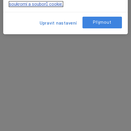
soukromí a souborů cookie.
Přijmout
Upravit nastavení
Mgr. et Mgr. Jan Roušal
·
Více
Psychoterapeut, Psycholog
196 názorů
Jungmannova 736/ 14, Praha
•
Mapa
Psychoterapeutická poradna Dikobrazz
Psychologické poradenství
od 1 600 kč
Tento specialista nenabízí online rezervaci termínu na této adrese.
Rezervovat termín