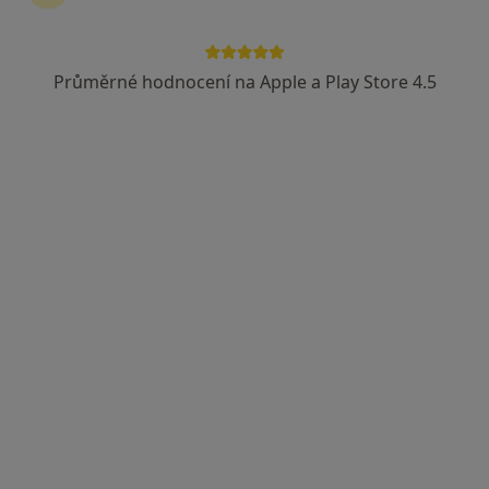
Mgr. Roman Mézl
·
Více
Psychoterapeut
Průměrné hodnocení na Apple a Play Store 4.5
Louny
•
Mapa
Centrum poradenství a terapie
Individuální psychoterapie
od 800 kč
Tento specialista nenabízí online rezervaci termínu na této adrese.
Rezervovat termín
Mgr. Marcela Šupíková