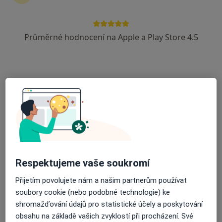
42 názorů
Adresa
Online
Průměrné hodnocení na Apple a Play Store 4.5
Říční 478, Kadaň
•
Mapa
Psychologická poradna - Terapeutovna
Individuální konzultace/terapie
1 300 Kč
Tento specialista nenabízí online rezervaci termínu na této adrese.
Rezervovat termín
K dispozici jsou specialisté
Respektujeme vaše soukromí
Tito specialisté se nacházejí mimo Kadaň, ústecký, v
Přijetím povolujete nám a našim partnerům používat
oblastech blízkých vašemu vyhledávání.
soubory cookie (nebo podobné technologie) ke
shromažďování údajů pro statistické účely a poskytování
obsahu na základě vašich zvyklostí při procházení. Své