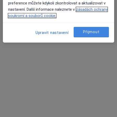
preference můžete kdykoli zkontrolovat a aktualizovat v
nastavení. Další informace naleznete v
zásadách ochrany
soukromí a souborů cookie.
Přijmout
Upravit nastavení
Mgr. Erika Benická
·
Více
Psychoterapeut, Psycholog
63 názorů
Adresa
Online
Bezručova 10, Karlovy Vary
•
Mapa
"Psychologie u orloje s.r.o."- pobočka Karlovy Vary
Individuální psychoterapie
od 1 500 kč
Tento specialista nenabízí online rezervaci termínu na této adrese.
Rezervovat termín