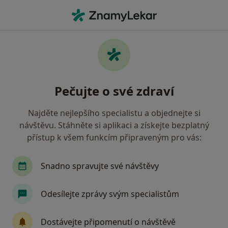
Hla
Psychoterapeut • Kadaň, ústecký
Filtry
Mapa
Psychoterapeut Kadaň
Pečujte o své zdraví
Jak řadíme výsledky vyhledávání?
Najděte nejlepšího specialistu a objednejte si
návštěvu. Stáhněte si aplikaci a získejte bezplatný
přístup k všem funkcím připraveným pro vás:
Snadno spravujte své návštěvy
Odesílejte zprávy svým specialistům
Mgr. Stanislava Gauchet Kobzová
·
Více
Psychoterapeut, Psycholog
Dostávejte připomenutí o návštěvě