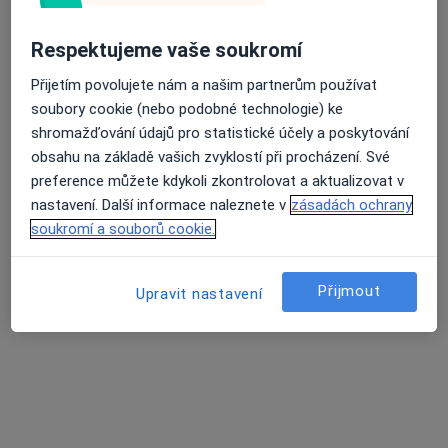
Respektujeme vaše soukromí
Průměrné hodnocení na Apple a Play Store 4.5
Mgr. Stanislava Gauchet Kobzová
Přijetím povolujete nám a našim partnerům používat
·
Více
Psycholog, Psychoterapeut
soubory cookie (nebo podobné technologie) ke
42 názorů
shromažďování údajů pro statistické účely a poskytování
obsahu na základě vašich zvyklostí při procházení. Své
Adresa
Online
preference můžete kdykoli zkontrolovat a aktualizovat v
nastavení. Další informace naleznete v
zásadách ochrany
soukromí a souborů cookie.
Říční 478, Kadaň
•
Mapa
Psychologická poradna - Terapeutovna
Individuální konzultace/terapie
1 300 Kč
Přijmout
Upravit nastavení
Tento specialista nenabízí online rezervaci termínu na této adrese.
Rezervovat termín