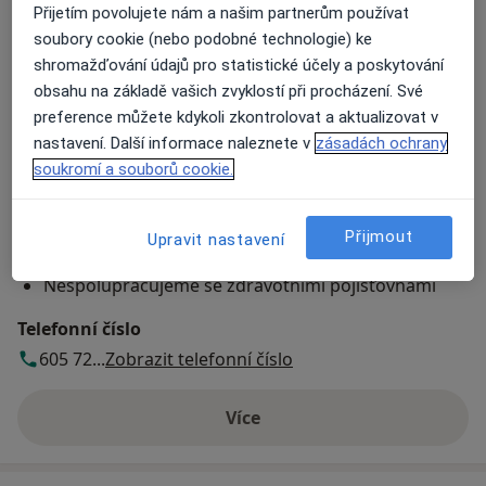
Přijetím povolujete nám a našim partnerům používat
soubory cookie (nebo podobné technologie) ke
Přiblížit mapu
se otevře v nové záložce
shromažďování údajů pro statistické účely a poskytování
obsahu na základě vašich zvyklostí při procházení. Své
Dostupnost
Na této adrese online kalendář není aktivní
preference můžete kdykoli zkontrolovat a aktualizovat v
Co mám v takové situaci udělat?
nastavení. Další informace naleznete v
zásadách ochrany
soukromí a souborů cookie.
Způsoby platby (soukromé návštěvy)
Hotovost
Přijmout
Upravit nastavení
Bankovní převod
Nespolupracujeme se zdravotními pojišťovnami
Telefonní číslo
605 72...
Zobrazit telefonní číslo
Více
o adrese