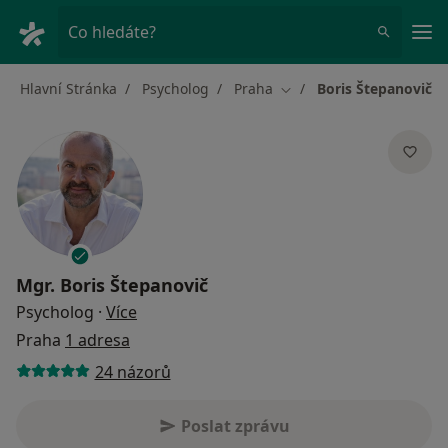
Hla
Co hledáte?
Hlavní Stránka
Psycholog
Praha
Boris Štepanovič
Změna města
Mgr.
Boris Štepanovič
o specializacích
Psycholog
·
Více
Praha
1 adresa
24 názorů
Poslat zprávu