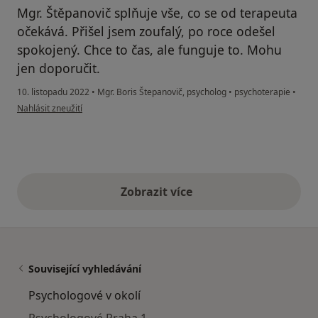
Mgr. Štěpanovič splňuje vše, co se od terapeuta
očekává. Přišel jsem zoufalý, po roce odešel
spokojený. Chce to čas, ale funguje to. Mohu
jen doporučit.
10. listopadu 2022
•
Mgr. Boris Štepanovič, psycholog
•
psychoterapie
•
podle názoru uživatele Anonym
Nahlásit zneužití
Zobrazit více
výše uvedené názory
Související vyhledávání
Psychologové v okolí
Psychologové Praha 1