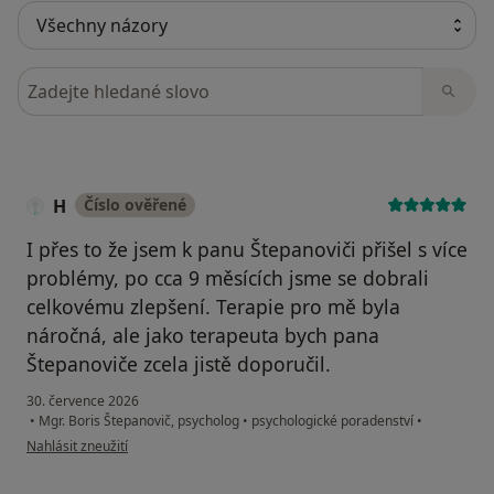
Hledejte v názorech
H
Číslo ověřené
I přes to že jsem k panu Štepanoviči přišel s více
problémy, po cca 9 měsících jsme se dobrali
celkovému zlepšení. Terapie pro mě byla
náročná, ale jako terapeuta bych pana
Štepanoviče zcela jistě doporučil.
30. července 2026
•
Mgr. Boris Štepanovič, psycholog
•
psychologické poradenství
•
podle názoru uživatele H
Nahlásit zneužití