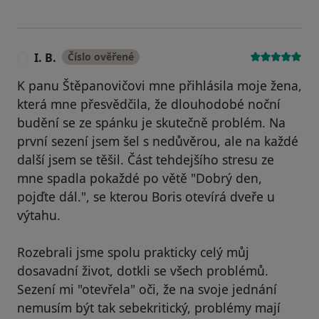
I. B.
Číslo ověřené
I
K panu Štěpanovičovi mne přihlásila moje žena,
která mne přesvědčila, že dlouhodobé noční
budění se ze spánku je skutečně problém. Na
první sezení jsem šel s nedůvěrou, ale na každé
další jsem se těšil. Část tehdejšího stresu ze
mne spadla pokaždé po větě "Dobrý den,
pojďte dál.", se kterou Boris otevírá dveře u
výtahu.
Rozebrali jsme spolu prakticky celý můj
dosavadní život, dotkli se všech problémů.
Sezení mi "otevřela" oči, že na svoje jednání
nemusím být tak sebekritický, problémy mají