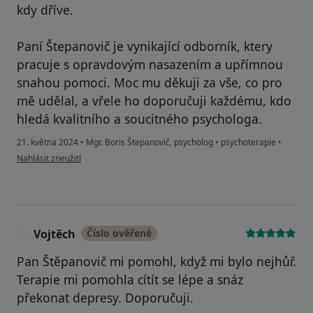
kdy dříve.
Paní Štepanovič je vynikající odborník, ktery
pracuje s opravdovým nasazením a upřímnou
snahou pomoci. Moc mu děkuji za vše, co pro
mě udělal, a vřele ho doporučuji každému, kdo
hledá kvalitního a soucitného psychologa.
21. května 2024
•
Mgr. Boris Štepanovič, psycholog
•
psychoterapie
•
podle názoru uživatele Miroslav
Nahlásit zneužití
Vojtěch
Číslo ověřené
V
Pan Štěpanovič mi pomohl, když mi bylo nejhůř.
Terapie mi pomohla cítít se lépe a snáz
překonat depresy. Doporučuji.