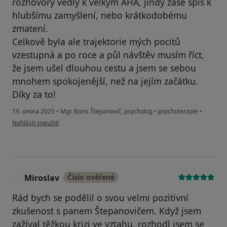
rozhovory vedly k velkým AHA, jindy zase spíš k
hlubšímu zamyšlení, nebo krátkodobému
zmatení.
Celkově byla ale trajektorie mých pocitů
vzestupná a po roce a půl návštěv musím říct,
že jsem ušel dlouhou cestu a jsem se sebou
mnohem spokojenější, než na jejím začátku.
Díky za to!
19. února 2025
•
Mgr. Boris Štepanovič, psycholog
•
psychoterapie
•
podle názoru uživatele Honza
Nahlásit zneužití
Miroslav
Číslo ověřené
M
Rád bych se podělil o svou velmi pozitivní
zkušenost s panem Štepanovičem. Když jsem
zažíval těžkou krizi ve vztahu, rozhodl jsem se