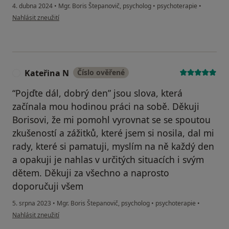
4. dubna 2024
•
Mgr. Boris Štepanovič, psycholog
•
psychoterapie
•
podle názoru uživatele Vojtěch
Nahlásit zneužití
Kateřina N
Číslo ověřené
K
“Pojďte dál, dobrý den” jsou slova, která
začínala mou hodinou práci na sobě. Děkuji
Borisovi, že mi pomohl vyrovnat se se spoutou
zkušeností a zážitků, které jsem si nosila, dal mi
rady, které si pamatuji, myslím na ně každý den
a opakuji je nahlas v určitých situacích i svým
dětem. Děkuji za všechno a naprosto
doporučuji všem
5. srpna 2023
•
Mgr. Boris Štepanovič, psycholog
•
psychoterapie
•
podle názoru uživatele Kateřina N
Nahlásit zneužití