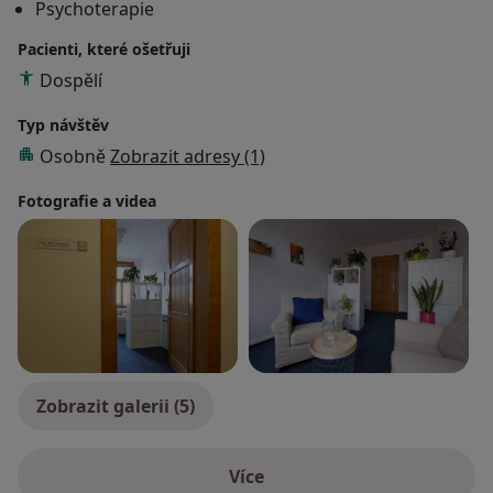
Psychoterapie
neúspěchu, osobnostními problémy. Nabízím jiný úhel
pohledu při hledání sebe sama, svých zdrojů a
Pacienti, které ošetřuji
možností dalšího růstu.
Dospělí
Typ návštěv
Osobně
Zobrazit adresy (1)
Fotografie a videa
Zobrazit galerii (5)
Více
o zkušenostech