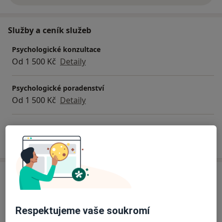
Služby a ceník služeb
Psychologické konzultace
Od 1 500 Kč
Detaily
Psychologické poradenství
Od 1 500 Kč
Detaily
Jak fungují ceny?
Adresa
Mgr. Boris Štepanovič, psycholog
Respektujeme vaše soukromí
Na Poříčí 1041/12,
Praha 5
,
Praha
110 00