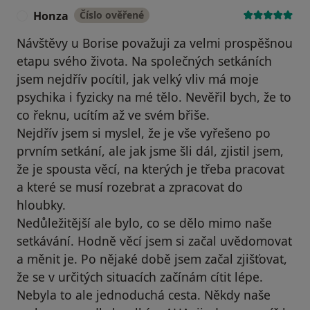
Honza
Číslo ověřené
H
Návštěvy u Borise považuji za velmi prospěšnou
etapu svého života. Na společných setkáních
jsem nejdřív pocítil, jak velký vliv má moje
psychika i fyzicky na mé tělo. Nevěřil bych, že to
co řeknu, ucítím až ve svém břiše.
Nejdřív jsem si myslel, že je vše vyřešeno po
prvním setkání, ale jak jsme šli dál, zjistil jsem,
že je spousta věcí, na kterých je třeba pracovat
a které se musí rozebrat a zpracovat do
hloubky.
Nedůležitější ale bylo, co se dělo mimo naše
setkávání. Hodně věcí jsem si začal uvědomovat
a měnit je. Po nějaké době jsem začal zjišťovat,
že se v určitých situacích začínám cítit lépe.
Nebyla to ale jednoduchá cesta. Někdy naše