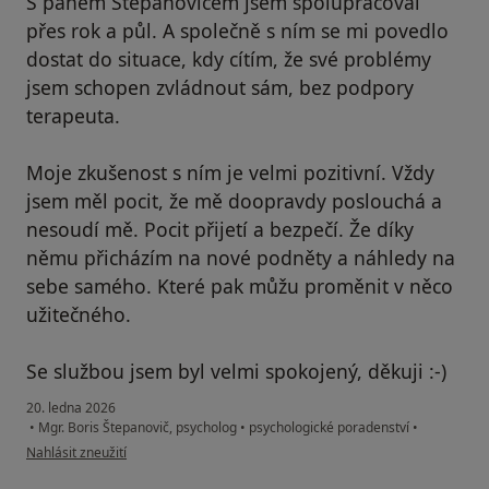
S panem Štepanovičem jsem spolupracoval
přes rok a půl. A společně s ním se mi povedlo
dostat do situace, kdy cítím, že své problémy
jsem schopen zvládnout sám, bez podpory
terapeuta.
Moje zkušenost s ním je velmi pozitivní. Vždy
jsem měl pocit, že mě doopravdy poslouchá a
nesoudí mě. Pocit přijetí a bezpečí. Že díky
němu přicházím na nové podněty a náhledy na
sebe samého. Které pak můžu proměnit v něco
užitečného.
Se službou jsem byl velmi spokojený, děkuji :-)
20. ledna 2026
•
Mgr. Boris Štepanovič, psycholog
•
psychologické poradenství
•
podle názoru uživatele Tomáš
Nahlásit zneužití