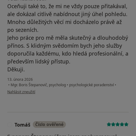
Oceňuji také to, že mi ne vždy pouze přitakával,
ale dokázal citlivě nabídnout jiný úhel pohledu.
Mnoho důležitých věcí mi docházelo právě až
po sezeních.
Jeho práce pro mě měla skutečný a dlouhodobý
přínos. S klidným svědomím bych jeho služby
doporučila každému, kdo hledá profesionální, a
především lidský přístup.
Děkuji.
13. února 2026
•
Mgr. Boris Štepanovič, psycholog
•
psychologické poradenství
•
podle názoru uživatele Katka N.
Nahlásit zneužití
Tomáš
Číslo ověřené
T