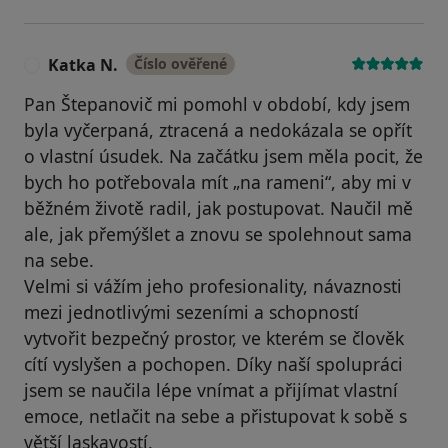
Katka N.
Číslo ověřené
K
Pan Štepanovič mi pomohl v období, kdy jsem
byla vyčerpaná, ztracená a nedokázala se opřít
o vlastní úsudek. Na začátku jsem měla pocit, že
bych ho potřebovala mít „na rameni“, aby mi v
běžném životě radil, jak postupovat. Naučil mě
ale, jak přemýšlet a znovu se spolehnout sama
na sebe.
Velmi si vážím jeho profesionality, návaznosti
mezi jednotlivými sezeními a schopností
vytvořit bezpečný prostor, ve kterém se člověk
cítí vyslyšen a pochopen. Díky naší spolupráci
jsem se naučila lépe vnímat a přijímat vlastní
emoce, netlačit na sebe a přistupovat k sobě s
větší laskavostí.