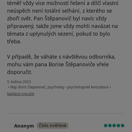
téměř vždy více možností řešení a dílčí vlastní
neúspěch není totální selhání, z kterého se
zboří svět. Pan Štěpanovič byl navíc vždy
připravený, takže jsme vždy mohli navázat na
témata z uplynulých sezení, pokud to bylo
třeba.
V případě, že váháte s návštěvou odborníka,
mohu vám pana Borise Štěpanoviče vřele
doporučit.
5. května 2023
•
Mgr. Boris Štepanovič, psycholog
•
psychologické konzultace
•
podle názoru uživatele I. B.
Nahlásit zneužití
Anonym
Číslo ověřené
A