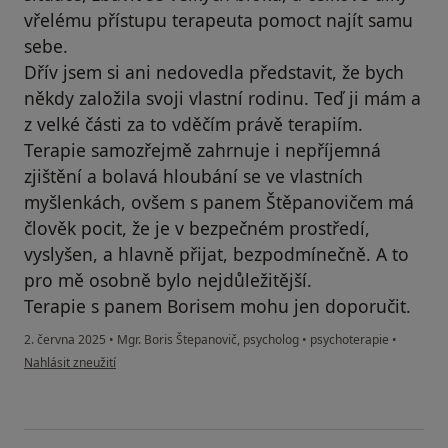
vřelému přístupu terapeuta pomoct najít samu
sebe.
Dřív jsem si ani nedovedla představit, že bych
někdy založila svoji vlastní rodinu. Teď ji mám a
z velké části za to vděčím právě terapiím.
Terapie samozřejmě zahrnuje i nepříjemná
zjištění a bolavá hloubání se ve vlastních
myšlenkách, ovšem s panem Štěpanovičem má
člověk pocit, že je v bezpečném prostředí,
vyslyšen, a hlavně přijat, bezpodmínečně. A to
pro mě osobně bylo nejdůležitější.
Terapie s panem Borisem mohu jen doporučit.
2. června 2025
•
Mgr. Boris Štepanovič, psycholog
•
psychoterapie
•
podle názoru uživatele Váš účet byl odstraněn
Nahlásit zneužití