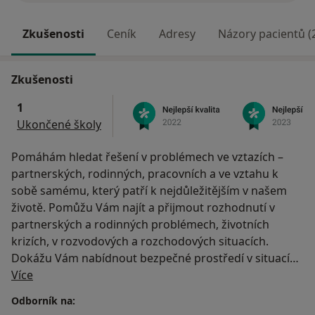
Zkušenosti
Ceník
Adresy
Názory pacientů (
Zkušenosti
1
Ukončené školy
Pomáhám hledat řešení v problémech ve vztazích –
partnerských, rodinných, pracovních a ve vztahu k
sobě samému, který patří k nejdůležitějším v našem
životě. Pomůžu Vám najít a přijmout rozhodnutí v
partnerských a rodinných problémech, životních
krizích, v rozvodových a rozchodových situacích.
Dokážu Vám nabídnout bezpečné prostředí v situacích
O mně
spojených s nejistotou, neklidem, úzkostí, smutkem,
Více
nedůvěrou v sebe, narušenou sebeúctou, vztekem,
Odborník na:
zklamáním, stresem a vyhořením, pocitem selhání a