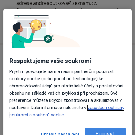
adrese andreadutkova@seznam.cz.
Pokud jde o psychoterapeutickou konzultaci,
vyplňte prosím formulář na stránce
andreadutkova.cz nebo zavolejte na číslo
Přečtěte si více
uvedené v profilu.
02/01/2026
Služby a ceník služeb
Respektujeme vaše soukromí
Individuální psychoterapie
Objednat se
Přijetím povolujete nám a našim partnerům používat
1 800 Kč
Detaily
soubory cookie (nebo podobné technologie) ke
shromažďování údajů pro statistické účely a poskytování
Psychiatrické vyšetření
obsahu na základě vašich zvyklostí při procházení. Své
Objednat se
Detaily
preference můžete kdykoli zkontrolovat a aktualizovat v
nastavení. Další informace naleznete v
zásadách ochrany
soukromí a souborů cookie.
Dětská terapie
Objednat se
Detaily
Přijmout
Upravit nastavení