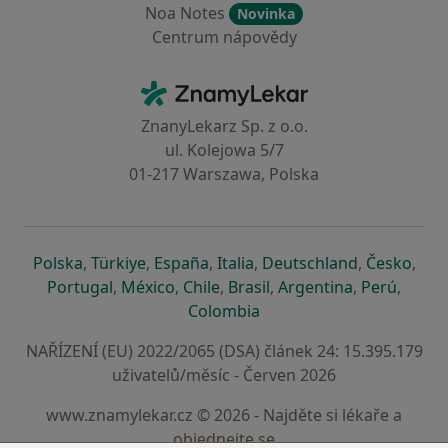
Noa Notes
Novinka
Centrum nápovědy
Kontakt
ZnamyLekar - Hlavní stránka
ZnanyLekarz Sp. z o.o.
ul. Kolejowa 5/7
01-217 Warszawa, Polska
se otevře v nové záložce
se otevře v nové záložce
se otevře v nové záložce
se otevře v nové záložce
se otevře v 
se o
Polska
,
Türkiye
,
España
,
Italia
,
Deutschland
,
Česko
,
se otevře v nové záložce
se otevře v nové záložce
se otevře v nové záložce
se otevře v nové záložc
se otevře v 
se ote
Portugal
,
México
,
Chile
,
Brasil
,
Argentina
,
Perú
,
se otevře v nové záložce
Colombia
NAŘÍZENÍ (EU) 2022/2065 (DSA) článek 24: 15.395.179
uživatelů/měsíc - Červen 2026
www.znamylekar.cz © 2026 - Najděte si lékaře a
objednejte se