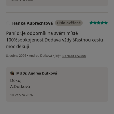
Hanka Aubrechtová
Číslo ověřené
H
Paní dr.je odborník na svém místě
100%spokojenost.Dodava vždy šťastnou cestu
moc děkuji
podle názoru uživatele Hanka Aubre
8. dubna 2026
•
Andrea Dutková
•
Jiný
•
Nahlásit zneužití
MUDr. Andrea Dutková
Děkuji.
A.Dutková
10. června 2026