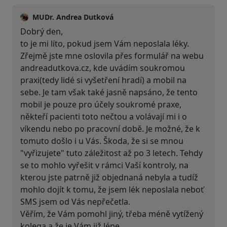
MUDr. Andrea Dutková
Dobrý den,
to je mi líto, pokud jsem Vám neposlala léky.
Zřejmě jste mne oslovila přes formulář na webu
andreadutkova.cz, kde uvádím soukromou
praxi(tedy lidé si vyšetření hradí) a mobil na
sebe. Je tam však také jasně napsáno, že tento
mobil je pouze pro účely soukromé praxe,
někteří pacienti toto nečtou a volávají mi i o
víkendu nebo po pracovní době. Je možné, že k
tomuto došlo i u Vás. Škoda, že si se mnou
"vyřizujete" tuto záležitost až po 3 letech. Tehdy
se to mohlo vyřešit v rámci Vaší kontroly, na
kterou jste patrně již objednaná nebyla a tudíž
mohlo dojít k tomu, že jsem lék neposlala neboť
SMS jsem od Vás nepřečetla.
Věřím, že Vám pomohl jiný, třeba méně vytížený
kolega a že je Vám již lépe.