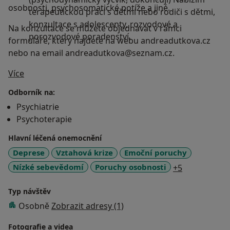
osobnosti, psychosomatické potíže a jiné.
terapeutickou práci s dětmi nebo rodiči s dětmi,
konzultace s adolescenty, rozvodové a
Na konzultace se můžete objednávat v rámci
porozvodové poradenství.
formuláře, který najdete na webu andreadutkova.cz
nebo na email andreadutkova@seznam.cz.
O mně
Více
Odborník na:
Psychiatrie
Psychoterapie
Hlavní léčená onemocnění
Deprese
Vztahová krize
Emoční poruchy
a11y_sr_mor
Nízké sebevědomí
Poruchy osobnosti
+5
Typ návštěv
Osobně
Zobrazit adresy (1)
Fotografie a videa