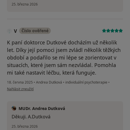
25. března 2026
V
Číslo ověřené
K paní doktorce Dutkové docházím už několik
let. Díky její pomoci jsem zvládl několik těžkých
období a podařilo se mi lépe se zorientovat v
situacích, které jsem sám nezvládal. Pomohla
mi také nastavit léčbu, která funguje.
18. června 2025
•
Andrea Dutková
•
individuální psychoterapie
•
podle názoru uživatele V
Nahlásit zneužití
MUDr. Andrea Dutková
Děkuji. A.Dutková
25. března 2026