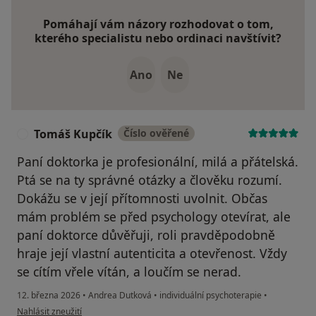
Pomáhají vám názory rozhodovat o tom,
kterého specialistu nebo ordinaci navštívit?
Ano
Ne
Tomáš Kupčík
Číslo ověřené
T
Paní doktorka je profesionální, milá a přátelská.
Ptá se na ty správné otázky a člověku rozumí.
Dokážu se v její přítomnosti uvolnit. Občas
mám problém se před psychology otevírat, ale
paní doktorce důvěřuji, roli pravděpodobně
hraje její vlastní autenticita a otevřenost. Vždy
se cítím vřele vítán, a loučím se nerad.
12. března 2026
•
Andrea Dutková
•
individuální psychoterapie
•
podle názoru uživatele Tomáš Kupčík
Nahlásit zneužití