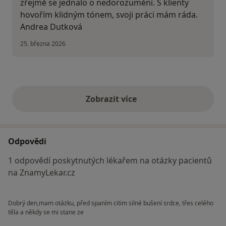
zřejmě se jednalo o nedorozumění. S klienty
hovořím klidným tónem, svoji práci mám ráda.
Andrea Dutková
25. března 2026
Zobrazit více
výše uvedené názory
Odpovědi
1 odpovědí poskytnutých lékařem na otázky pacientů
na ZnamyLekar.cz
Dobrý den,mam otázku, před spaním citim silné bušení srdce, třes celého
těla a někdy se mi stane ze