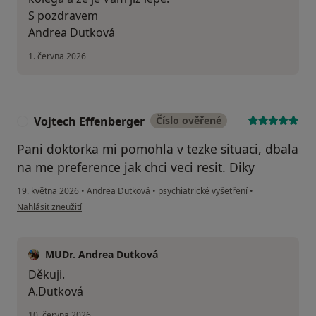
S pozdravem
Andrea Dutková
1. června 2026
Vojtech Effenberger
Číslo ověřené
V
Pani doktorka mi pomohla v tezke situaci, dbala
na me preference jak chci veci resit. Diky
19. května 2026
•
Andrea Dutková
•
psychiatrické vyšetření
•
podle názoru uživatele Vojtech Effenberger
Nahlásit zneužití
MUDr. Andrea Dutková
Děkuji.
A.Dutková
10. června 2026