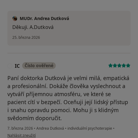
MUDr. Andrea Dutková
Děkuji. A.Dutková
25. března 2026
IC
Číslo ověřené
I
Paní doktorka Dutková je velmi milá, empatická
a profesionální. Dokáže člověka vyslechnout a
vytváří příjemnou atmosféru, ve které se
pacient cítí v bezpečí. Oceňuji její lidský přístup
i snahu opravdu pomoci. Mohu ji s klidným
svědomím doporučit.
7. března 2026
•
Andrea Dutková
•
individuální psychoterapie
•
podle názoru uživatele IC
Nahlásit zneužití