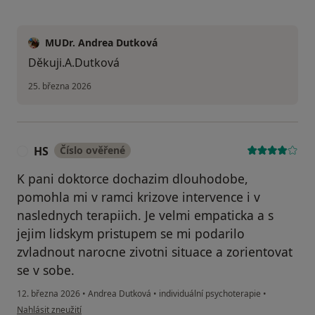
MUDr. Andrea Dutková
Děkuji.A.Dutková
25. března 2026
HS
Číslo ověřené
H
K pani doktorce dochazim dlouhodobe,
pomohla mi v ramci krizove intervence i v
naslednych terapiich. Je velmi empaticka a s
jejim lidskym pristupem se mi podarilo
zvladnout narocne zivotni situace a zorientovat
se v sobe.
12. března 2026
•
Andrea Dutková
•
individuální psychoterapie
•
podle názoru uživatele HS
Nahlásit zneužití