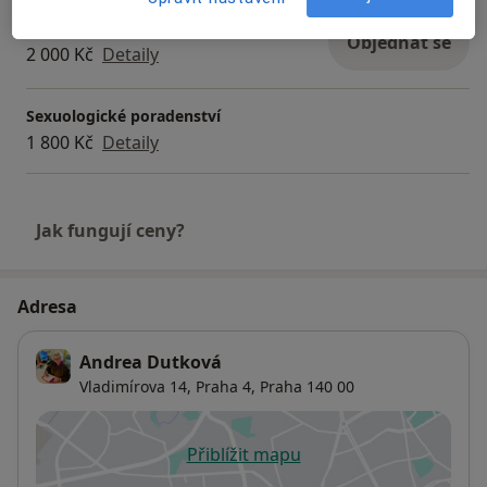
Partnerská psychoterapie
Objednat se
2 000 Kč
Detaily
Sexuologické poradenství
1 800 Kč
Detaily
Jak fungují ceny?
Adresa
Andrea Dutková
Vladimírova 14,
Praha 4
,
Praha
140 00
Přiblížit mapu
se otevře v nové záložce