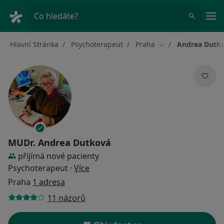
Hla
Co hledáte?
Hlavní Stránka
Psychoterapeut
Praha
Andrea Dutk
Změna města
MUDr.
Andrea Dutková
přijímá nové pacienty
o specializacích
Psychoterapeut
·
Více
Praha
1 adresa
11 názorů