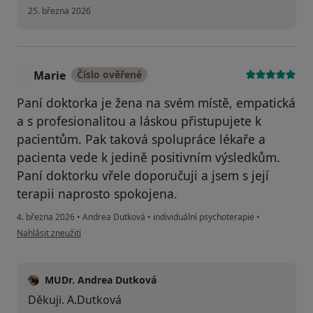
25. března 2026
Marie
Číslo ověřené
M
Paní doktorka je žena na svém místě, empatická
a s profesionalitou a láskou přistupujete k
pacientům. Pak taková spolupráce lékaře a
pacienta vede k jedině positivním výsledkům.
Paní doktorku vřele doporučuji a jsem s její
terapii naprosto spokojena.
4. března 2026
•
Andrea Dutková
•
individuální psychoterapie
•
podle názoru uživatele Marie
Nahlásit zneužití
MUDr. Andrea Dutková
Děkuji. A.Dutková