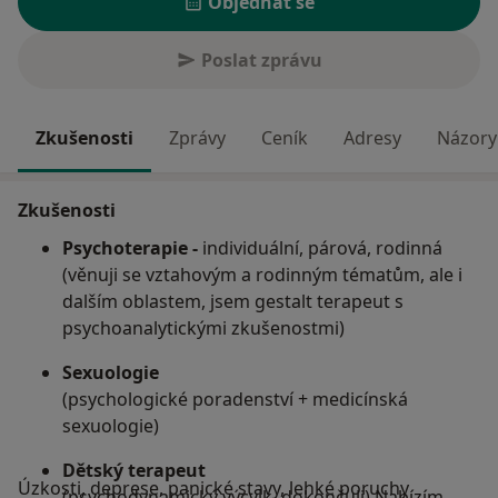
Objednat se
Poslat zprávu
Zkušenosti
Zprávy
Ceník
Adresy
Názory 
Zkušenosti
Psychoterapie -
individuální, párová, rodinná
(věnuji se vztahovým a rodinným tématům, ale i
dalším oblastem, jsem gestalt terapeut s
psychoanalytickými zkušenostmi)
Sexuologie
(psychologické poradenství + medicínská
sexuologie)
Dětský terapeut
Úzkosti, deprese, panické stavy, lehké poruchy
(psychodynamický výcvik, dokončuji) Nabízím