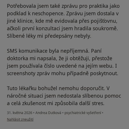
Potřebovala jsem také zprávu pro praktika jako
podklad k neschopence. Zprávu jsem dostala v
jiné klinice, kde mě evidovala přes pojišťovnu,
ačkoli první konzultaci jsem hradila soukromě.
Slíbené léky mi předepsány nebyly.
SMS komunikace byla nepříjemná. Paní
doktorka mi napsala, že ji obtěžuji, přestože
jsem používala číslo uvedené na jejím webu. I
screenshoty zpráv mohu případně poskytnout.
Tuto lékařku bohužel nemohu doporučit. V
náročné situaci jsem nedostala slíbenou pomoc
a celá zkušenost mi způsobila další stres.
31. května 2026
•
Andrea Dutková
•
psychiatrické vyšetření
•
podle názoru uživatele DK
Nahlásit zneužití