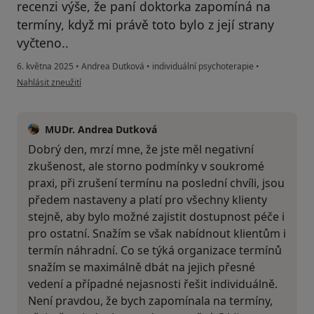
recenzi výše, že paní doktorka zapomíná na
termíny, když mi právě toto bylo z její strany
vyčteno..
6. května 2025
•
Andrea Dutková
•
individuální psychoterapie
•
podle názoru uživatele AD
Nahlásit zneužití
MUDr. Andrea Dutková
Dobrý den, mrzí mne, že jste měl negativní
zkušenost, ale storno podmínky v soukromé
praxi, při zrušení termínu na poslední chvíli, jsou
předem nastaveny a platí pro všechny klienty
stejně, aby bylo možné zajistit dostupnost péče i
pro ostatní. Snažím se však nabídnout klientům i
termín náhradní. Co se týká organizace termínů
snažím se maximálně dbát na jejich přesné
vedení a případné nejasnosti řešit individuálně.
Není pravdou, že bych zapomínala na termíny,