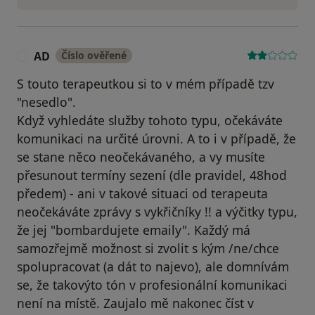
AD
Číslo ověřené
A
S touto terapeutkou si to v mém případě tzv
"nesedlo".
Když vyhledáte služby tohoto typu, očekáváte
komunikaci na určité úrovni. A to i v případě, že
se stane něco neočekávaného, a vy musíte
přesunout termíny sezení (dle pravidel, 48hod
předem) - ani v takové situaci od terapeuta
neočekáváte zprávy s vykřičníky !! a výčitky typu,
že jej "bombardujete emaily". Každý má
samozřejmě možnost si zvolit s kým /ne/chce
spolupracovat (a dát to najevo), ale domnívám
se, že takovýto tón v profesionální komunikaci
není na místě. Zaujalo mě nakonec číst v