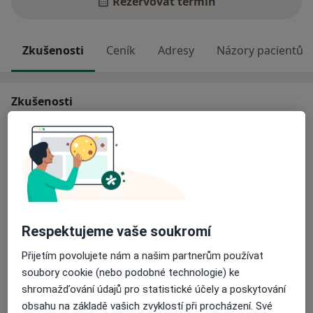
Rezervovat termín
Zkušenosti
Ceník
Adresy
Názory pacientů
Zkušenosti
Cítíte se nejistí, trpíte úzkostí či nadměrnými obavami?
Jste nešťastní? Neovládáte své emoce? Ztratili jste
blízkou osobu?
Psychoterapie je cesta, jak se cítit lépe. Chcete-li to
zkusit, můžeme začít!
Proč právě se mnou?
neposkytuji záznamy o klientech třetím stranám,
Respektujeme vaše soukromí
O mně
setkávání je důvěrné
Více
Přijetím povolujete nám a našim partnerům používat
nabízím krátké objednací lhůty
Odborník na:
soubory cookie (nebo podobné technologie) ke
zajišťuji pravidelnou péči bez omezení vyžadovaných
Psychoterapie
shromažďování údajů pro statistické účely a poskytování
pojišťovnami
obsahu na základě vašich zvyklostí při procházení. Své
nepotřebujete doporučení od lékaře