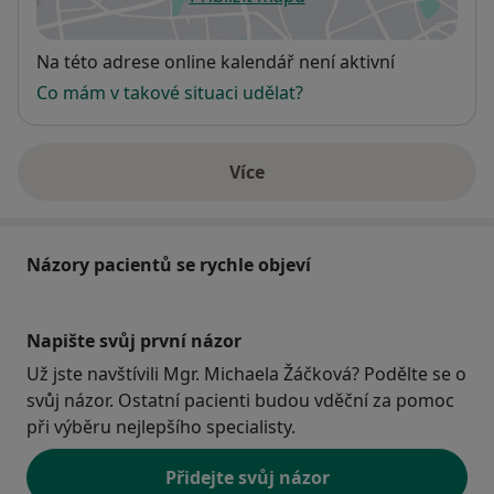
se otevře v nové záložce
Dostupnost
Na této adrese online kalendář není aktivní
Co mám v takové situaci udělat?
Více
o adrese
Názory pacientů se rychle objeví
Napište svůj první názor
Už jste navštívili Mgr. Michaela Žáčková? Podělte se o
svůj názor. Ostatní pacienti budou vděční za pomoc
při výběru nejlepšího specialisty.
Přidejte svůj názor