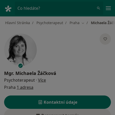
Hla
Co hledáte?
Hlavní Stránka
Psychoterapeut
Praha
Michaela Žáč
Změna města
Mgr.
Michaela Žáčková
o specializacích
Psychoterapeut
·
Více
Praha
1 adresa
Kontaktní údaje