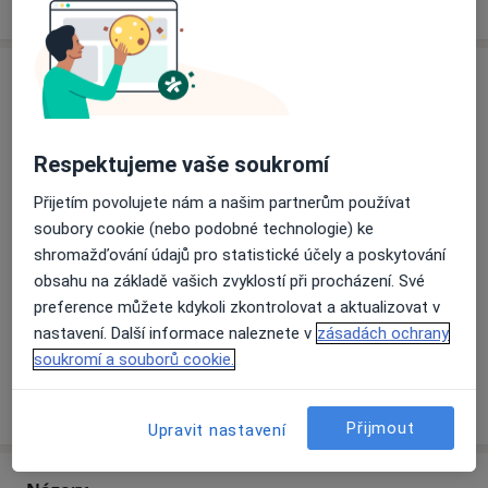
Jak fungují ceny?
Adresa
Business Centrum Ocelářská
Ocelařská 35,
Praha 9
,
Praha
190 00
Respektujeme vaše soukromí
Přijetím povolujete nám a našim partnerům používat
Přiblížit mapu
soubory cookie (nebo podobné technologie) ke
se otevře v nové záložce
shromažďování údajů pro statistické účely a poskytování
obsahu na základě vašich zvyklostí při procházení. Své
Dostupnost
Na této adrese online kalendář není aktivní
preference můžete kdykoli zkontrolovat a aktualizovat v
Co mám v takové situaci udělat?
nastavení. Další informace naleznete v
zásadách ochrany
soukromí a souborů cookie.
Více
o adrese
Přijmout
Upravit nastavení