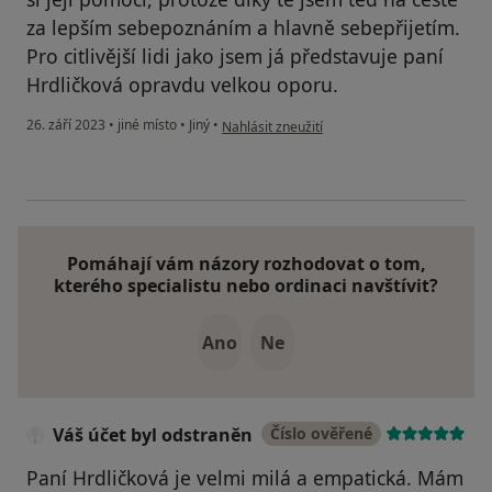
za lepším sebepoznáním a hlavně sebepřijetím.
Pro citlivější lidi jako jsem já představuje paní
Hrdličková opravdu velkou oporu.
podle názoru uživatele D.R.
26. září 2023
•
jiné místo
•
Jiný
•
Nahlásit zneužití
Pomáhají vám názory rozhodovat o tom,
kterého specialistu nebo ordinaci navštívit?
Ano
Ne
Váš účet byl odstraněn
Číslo ověřené
Paní Hrdličková je velmi milá a empatická. Mám