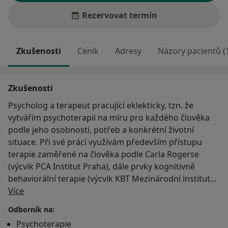
Rezervovat termín
Zkušenosti
Ceník
Adresy
Názory pacientů (
Zkušenosti
Psycholog a terapeut pracující eklekticky, tzn. že
vytvářím psychoterapii na míru pro každého člověka
podle jeho osobnosti, potřeb a konkrétní životní
situace. Při své práci využívám především přístupu
terapie zaměřené na člověka podle Carla Rogerse
(výcvik PCA Institut Praha), dále prvky kognitivně
behaviorální terapie (výcvik KBT Mezinárodní institut
O mně
Odyssea), motivačních rozhovorů, mindfulness apod.
Více
Absolvovala jsem jednooborovou psychologii na
Odborník na:
Univerzitě Palackého v Olomouci, Pražskou
Psychoterapie
psychoterapeutickou fakultu (PVŠPS), mám