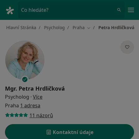
Hla
Co hledáte?
Hlavní Stránka
Psycholog
Praha
Petra Hrdličková
Změna města
Mgr.
Petra Hrdličková
o specializacích
Psycholog
·
Více
Praha
1 adresa
11 názorů
Kontaktní údaje