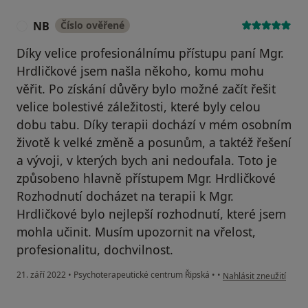
NB
Číslo ověřené
N
Díky velice profesionálnímu přístupu paní Mgr.
Hrdličkové jsem našla někoho, komu mohu
věřit. Po získání důvěry bylo možné začít řešit
velice bolestivé záležitosti, které byly celou
dobu tabu. Díky terapii dochází v mém osobním
životě k velké změně a posunům, a taktéž řešení
a vývoji, v kterých bych ani nedoufala. Toto je
způsobeno hlavně přístupem Mgr. Hrdličkové
Rozhodnutí docházet na terapii k Mgr.
Hrdličkové bylo nejlepší rozhodnutí, které jsem
mohla učinit. Musím upozornit na vřelost,
profesionalitu, dochvilnost.
podle názoru uživatel
21. září 2022
•
Psychoterapeutické centrum Řipská
•
•
Nahlásit zneužití