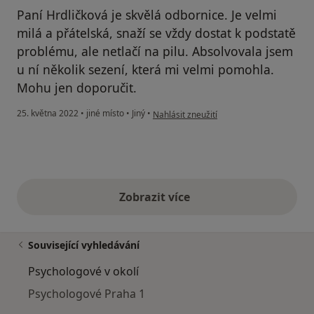
Paní Hrdličková je skvělá odbornice. Je velmi
milá a přátelská, snaží se vždy dostat k podstatě
problému, ale netlačí na pilu. Absolvovala jsem
u ní několik sezení, která mi velmi pomohla.
Mohu jen doporučit.
podle názoru uživatele M.K.
25. května 2022
•
jiné místo
•
Jiný
•
Nahlásit zneužití
Zobrazit více
výše uvedené názory
Související vyhledávání
Psychologové v okolí
Psychologové Praha 1