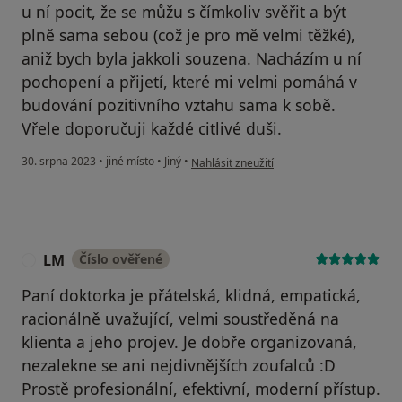
u ní pocit, že se můžu s čímkoliv svěřit a být
plně sama sebou (což je pro mě velmi těžké),
aniž bych byla jakkoli souzena. Nacházím u ní
pochopení a přijetí, které mi velmi pomáhá v
budování pozitivního vztahu sama k sobě.
Vřele doporučuji každé citlivé duši.
podle názoru uživatele Váš účet byl odstr
30. srpna 2023
•
jiné místo
•
Jiný
•
Nahlásit zneužití
LM
Číslo ověřené
L
Paní doktorka je přátelská, klidná, empatická,
racionálně uvažující, velmi soustředěná na
klienta a jeho projev. Je dobře organizovaná,
nezalekne se ani nejdivnějších zoufalců :D
Prostě profesionální, efektivní, moderní přístup.