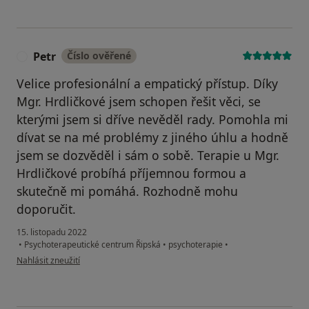
Petr
Číslo ověřené
P
Velice profesionální a empatický přístup. Díky
Mgr. Hrdličkové jsem schopen řešit věci, se
kterými jsem si dříve nevěděl rady. Pomohla mi
dívat se na mé problémy z jiného úhlu a hodně
jsem se dozvěděl i sám o sobě. Terapie u Mgr.
Hrdličkové probíhá příjemnou formou a
skutečně mi pomáhá. Rozhodně mohu
doporučit.
15. listopadu 2022
•
Psychoterapeutické centrum Řipská
•
psychoterapie
•
podle názoru uživatele Petr
Nahlásit zneužití