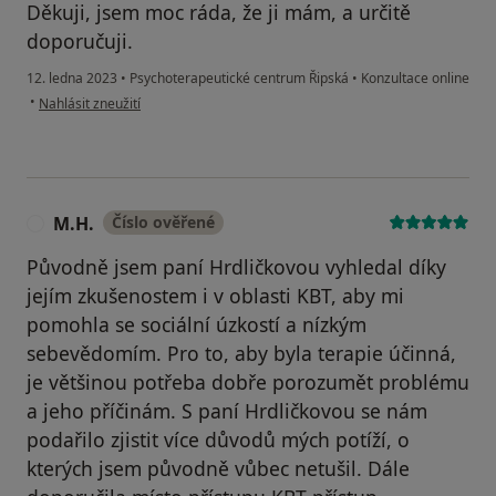
Děkuji, jsem moc ráda, že ji mám, a určitě
doporučuji.
12. ledna 2023
•
Psychoterapeutické centrum Řipská
•
Konzultace online
podle názoru uživatele LM
•
Nahlásit zneužití
M.H.
Číslo ověřené
M
Původně jsem paní Hrdličkovou vyhledal díky
jejím zkušenostem i v oblasti KBT, aby mi
pomohla se sociální úzkostí a nízkým
sebevědomím. Pro to, aby byla terapie účinná,
je většinou potřeba dobře porozumět problému
a jeho příčinám. S paní Hrdličkovou se nám
podařilo zjistit více důvodů mých potíží, o
kterých jsem původně vůbec netušil. Dále