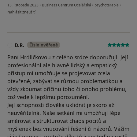
13. listopadu 2023
•
Business Centrum Ocelářská
•
psychoterapie
•
podle názoru uživatele A. P.
Nahlásit zneužití
D.R.
Číslo ověřené
D
Paní Hrdličkovou z celého srdce doporučuji. Její
profesionální ale hlavně lidský a empatický
přístup mi umožňuje se projevovat zcela
otevřeně, zabývat se různou problematikou a
vždy zkoumat příčinu toho či onoho problému,
což vede k lepšímu porozumění.
Její schopnosti člověka uklidnit je skoro až
neuvěřitelná. Naše setkání mi umožňují lépe
směrovat a strukturovat chaos pocitů a
myšlenek bez vnucování řešení či názorů. Vážím
si její pomoci, protože díky té jsem teď na cestě