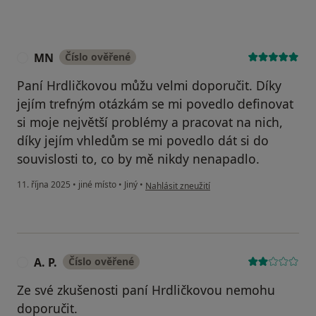
MN
Číslo ověřené
M
Paní Hrdličkovou můžu velmi doporučit. Díky
jejím trefným otázkám se mi povedlo definovat
si moje největší problémy a pracovat na nich,
díky jejím vhledům se mi povedlo dát si do
souvislosti to, co by mě nikdy nenapadlo.
podle názoru uživatele MN
11. října 2025
•
jiné místo
•
Jiný
•
Nahlásit zneužití
A. P.
Číslo ověřené
A
Ze své zkušenosti paní Hrdličkovou nemohu
doporučit.