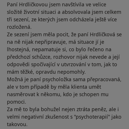
Paní Hrdličkovou jsem navštívila ve velice
složité životní situaci a absolvovala jsem celkem
tři sezení, ze kterých jsem odcházela ještě více
rozložená.
Ze sezení jsem měla pocit, že paní Hrdličková se
na ně nijak nepřipravuje, má situace jí je
lhostejná, nepamatuje si, co bylo řečeno na
předchozí schůzce, rozhovor nijak nevede a její
odpovědi spočívající v utvrzování v tom, jak to
mám těžké, opravdu nepomohly.
Možná je paní psycholožka sama přepracovaná,
ale v tom případě by měla klienta umět
nasměrovat k někomu, kdo je schopen mu
pomoci.
Za mě to byla bohužel nejen ztráta peněz, ale i
velmi negativní zkušenost s "psychoterapií" jako
takovou.