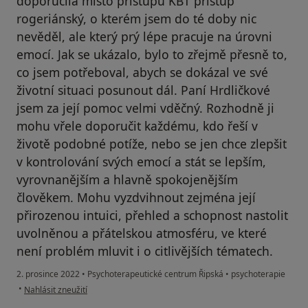
doporučila místo přístupu KBT přístup
rogeriánský, o kterém jsem do té doby nic
nevěděl, ale který prý lépe pracuje na úrovni
emocí. Jak se ukázalo, bylo to zřejmě přesně to,
co jsem potřeboval, abych se dokázal ve své
životní situaci posunout dál. Paní Hrdličkové
jsem za její pomoc velmi vděčný. Rozhodně ji
mohu vřele doporučit každému, kdo řeší v
životě podobné potíže, nebo se jen chce zlepšit
v kontrolování svých emocí a stát se lepším,
vyrovnanějším a hlavně spokojenějším
člověkem. Mohu vyzdvihnout zejména její
přirozenou intuici, přehled a schopnost nastolit
uvolněnou a přátelskou atmosféru, ve které
není problém mluvit i o citlivějších tématech.
2. prosince 2022
•
Psychoterapeutické centrum Řipská
•
psychoterapie
podle názoru uživatele M.H.
•
Nahlásit zneužití