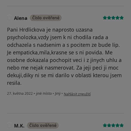
Alena
Číslo ověřené
A
Pani Hrdlickova je naprosto uzasna
psycholozka,vzdy jsem k ni chodila rada a
odchazela s nadsenim a s pocitem ze bude lip.
Je empaticka,mila,krasne se s ni povida. Me
osobne dokazala pochopit veci i z jinych uhlu a
nebo me nejak nasmerovat. Za jeji peci ji moc
dekuji,diky ni se mi darilo v oblasti kterou jsem
resila.
podle názoru uživatele Alena
27. května 2022
•
jiné místo
•
Jiný
•
Nahlásit zneužití
M.K.
Číslo ověřené
M