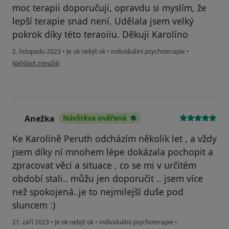
moc terapii doporučuji, opravdu si myslím, že
lepší terapie snad není. Udělala jsem velký
pokrok díky této teraoiiu. Děkuji Karolíno
2. listopadu 2023
•
Je ok nebýt ok
•
individuální psychoterapie
•
podle názoru uživatele Lenka
Nahlásit zneužití
Anežka
Návštěva ověřená
A
Ke Karolíně Peruth odcházím několik let , a vždy
jsem díky ní mnohem lépe dokázala pochopit a
zpracovat věci a situace , co se mi v určitém
období stali.. můžu jen doporučit .. jsem více
než spokojená..je to nejmilejší duše pod
sluncem :)
21. září 2023
•
Je ok nebýt ok
•
individuální psychoterapie
•