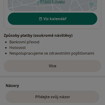
Přiblížit mapu
se otevře v nové záložce
Dostupnost
Viz kalendář
Způsoby platby (soukromé návštěvy)
Bankovní převod
Hotovost
Nespolupracujeme se zdravotními pojišťovnami
Více
o adrese
Názory
Přidejte svůj názor