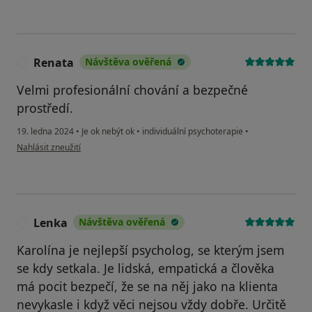
Renata
Návštěva ověřená
R
Velmi profesionální chování a bezpečné
prostředí.
19. ledna 2024
•
Je ok nebýt ok
•
individuální psychoterapie
•
podle názoru uživatele Renata
Nahlásit zneužití
Lenka
Návštěva ověřená
L
Karolína je nejlepší psycholog, se kterým jsem
se kdy setkala. Je lidská, empatická a člověka
má pocit bezpečí, že se na něj jako na klienta
nevykasle i když věci nejsou vždy dobře. Určitě