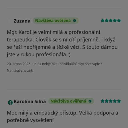
Zuzana
Návštěva ověřená
Z
Mgr. Karol je velmi milá a profesionální
terapeutka. Člověk se s ní cítí příjemně, i když
se řeší nepříjemné a těžké věci. S touto dámou
jste v rukou profesionála.:)
20. srpna 2025
•
Je ok nebýt ok
•
individuální psychoterapie
•
podle názoru uživatele Zuzana
Nahlásit zneužití
Karolína Silná
Návštěva ověřená
K
Moc milý a empatický přístup. Velká podpora a
potřebně vysvětlení