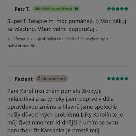
Petr T.
Návštěva ověřená
P
Super!!! Terapie mi moc pomáhají. :) Moc děkuji
za všechno. Všem velmi doporučuji.
15. března 2023
•
Je ok nebýt ok
•
individuální psychoterapie
•
podle názoru uživatele Petr T.
Nahlásit zneužití
Pacient
Číslo ověřené
Paní Karolínku znám pomalu 3roky.Je
milá,citlivá a za ty roky jsem poprvé viděla
opravdovou změnu a hlavně jsme společně
našly důvod mých problémů.Díky Karolínce je
můj život mnohem klidnější a umím se svou
poruchou žít.Karolínka je prostě můj