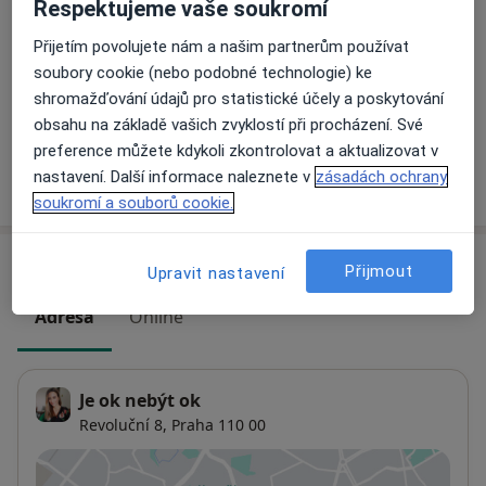
1 200 Kč
Detaily
Respektujeme vaše soukromí
Přijetím povolujete nám a našim partnerům používat
Online psychoterapie
soubory cookie (nebo podobné technologie) ke
Objednat se
1 200 Kč
Detaily
shromažďování údajů pro statistické účely a poskytování
obsahu na základě vašich zvyklostí při procházení. Své
preference můžete kdykoli zkontrolovat a aktualizovat v
nastavení. Další informace naleznete v
zásadách ochrany
Jak fungují ceny?
soukromí a souborů cookie.
Adresy (2)
Přijmout
Upravit nastavení
Adresa
Online
Je ok nebýt ok
Revoluční 8,
Praha
110 00