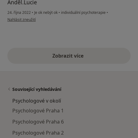
Anděl.Lucie
24. října 2022
•
Je ok nebýt ok
•
individuální psychoterapie
•
podle názoru uživatele Pacient
Nahlásit zneužití
Zobrazit více
výše uvedené názory
Související vyhledávání
Psychologové v okolí
Psychologové Praha 1
Psychologové Praha 6
Psychologové Praha 2