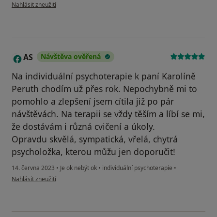
podle názoru uživatele Anežka
Nahlásit zneužití
AS
Návštěva ověřená
A
Na individuální psychoterapie k paní Karolíně
Peruth chodím už přes rok. Nepochybně mi to
pomohlo a zlepšení jsem cítila již po pár
návštěvách. Na terapii se vždy těším a líbí se mi,
že dostávám i různá cvičení a úkoly.
Opravdu skvělá, sympatická, vřelá, chytrá
psycholožka, kterou můžu jen doporučit!
14. června 2023
•
Je ok nebýt ok
•
individuální psychoterapie
•
podle názoru uživatele AS
Nahlásit zneužití