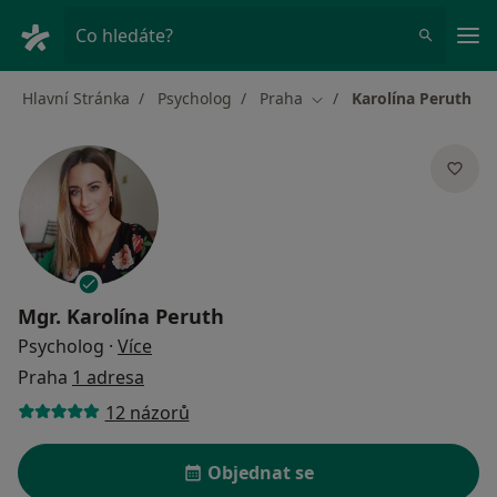
Hla
Co hledáte?
Hlavní Stránka
Psycholog
Praha
Karolína Peruth
Změna města
Mgr.
Karolína Peruth
o specializacích
Psycholog
·
Více
Praha
1 adresa
12 názorů
Objednat se