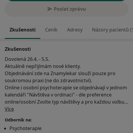
Poslat zprávu
Zkušenosti
Ceník
Adresy
Názory pacientů (
Zkušenosti
Dovolená 26.4. - 5.5.
Aktuálně nepřijímám nové klienty.
Objednávání zde na Znamylekar slouží pouze pro
soukromou praxi (ne do zdravotnictví).
Online i osobní psychoterapie se objednávají v jednom
kalendáři "Návštěva v ordinaci" - dle preference
online/osobní Zvolte typ návštěvy a pro každou volbu
O mně
se Vám ukáží adekvátní termíny.
Více
Jsem psycholožka, krizová interventka a
Odborník na:
psychoterapeutka ve výcviku mezinárodního KBT
Psychoterapie
institutu Odyssea. Aktuálně kromě soukromé praxe