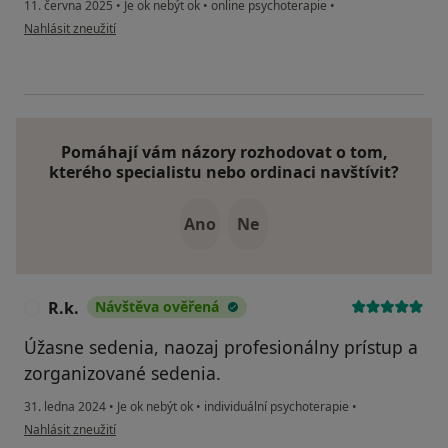
11. června 2025
•
Je ok nebýt ok
•
online psychoterapie
•
podle názoru uživatele Karolína Silná
Nahlásit zneužití
Pomáhají vám názory rozhodovat o tom,
kterého specialistu nebo ordinaci navštívit?
Ano
Ne
R.k.
Návštěva ověřená
R
Úžasne sedenia, naozaj profesionálny prístup a
zorganizované sedenia.
31. ledna 2024
•
Je ok nebýt ok
•
individuální psychoterapie
•
podle názoru uživatele R.k.
Nahlásit zneužití