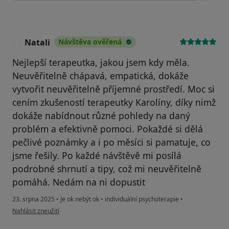
Natali
Návštěva ověřená
N
Nejlepší terapeutka, jakou jsem kdy měla.
Neuvěřitelně chápavá, empatická, dokáže
vytvořit neuvěřitelně příjemné prostředí. Moc si
cením zkušeností terapeutky Karolíny, díky nimž
dokáže nabídnout různé pohledy na daný
problém a efektivně pomoci. Pokaždé si dělá
pečlivé poznámky a i po měsíci si pamatuje, co
jsme řešily. Po každé návštěvě mi posílá
podrobné shrnutí a tipy, což mi neuvěřitelně
pomáhá. Nedám na ni dopustit
23. srpna 2025
•
Je ok nebýt ok
•
individuální psychoterapie
•
podle názoru uživatele Natali
Nahlásit zneužití