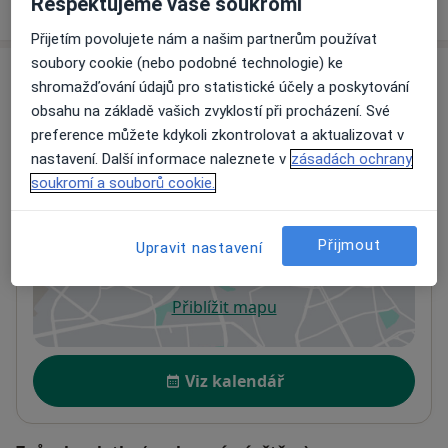
Respektujeme vaše soukromí
Jak fungují ceny?
Přijetím povolujete nám a našim partnerům používat
soubory cookie (nebo podobné technologie) ke
Adresy (2)
shromažďování údajů pro statistické účely a poskytování
obsahu na základě vašich zvyklostí při procházení. Své
Adresa 1
Adresa 2
preference můžete kdykoli zkontrolovat a aktualizovat v
nastavení. Další informace naleznete v
zásadách ochrany
soukromí a souborů cookie.
Dejvice
Šlejnická 1 (zvonek Tres - Gruber, přízemí),
Praha 6
,
Praha
160 00
Přijmout
Upravit nastavení
Přiblížit mapu
se otevře v nové záložce
Dostupnost
Viz kalendář