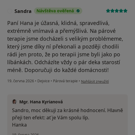
Sandra
Návštěva ověřená
S
Paní Hana je úžasná, klidná, spravedlivá,
extrémně vnímavá a přemýšlivá. Na párové
terapie jsme docházeli s velikým problémeme,
který jsme díky ní překonali a později chodili
rádi jen proto, že po terapii jsme byli jako po
líbánkách. Odcházíte vždy o pár deka starostí
méně. Doporučuji do každé domácnosti!
podle názoru uživatele Sandra
19. června 2026
•
Dejvice
•
Párová terapie
•
Nahlásit zneužití
Mgr. Hana Kyrianová
Sandro, moc děkuji za krásné hodnocení. Hlavně
přeji ten efekt: ať je Vám spolu líp.
Hanka
19. června 2026