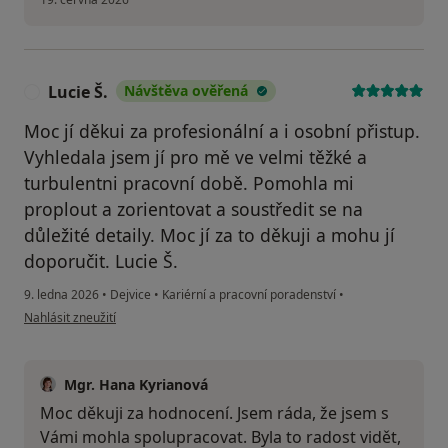
Lucie Š.
Návštěva ověřená
L
Moc jí děkui za profesionální a i osobní přistup.
Vyhledala jsem jí pro mě ve velmi těžké a
turbulentni pracovní době. Pomohla mi
proplout a zorientovat a soustředit se na
důležité detaily. Moc jí za to děkuji a mohu jí
doporučit. Lucie Š.
9. ledna 2026
•
Dejvice
•
Kariérní a pracovní poradenství
•
podle názoru uživatele Lucie Š.
Nahlásit zneužití
Mgr. Hana Kyrianová
Moc děkuji za hodnocení. Jsem ráda, že jsem s
Vámi mohla spolupracovat. Byla to radost vidět,