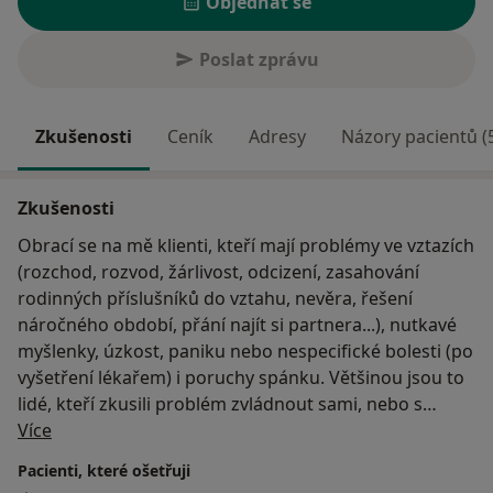
Objednat se
Poslat zprávu
Zkušenosti
Ceník
Adresy
Názory pacientů (
Zkušenosti
Obrací se na mě klienti, kteří mají problémy ve vztazích
(rozchod, rozvod, žárlivost, odcizení, zasahování
rodinných příslušníků do vztahu, nevěra, řešení
náročného období, přání najít si partnera...), nutkavé
myšlenky, úzkost, paniku nebo nespecifické bolesti (po
vyšetření lékařem) i poruchy spánku. Většinou jsou to
lidé, kteří zkusili problém zvládnout sami, nebo s
O mně
pomocí okolí, ale nestačilo to. Došli k závěru, že
Více
potřebují řešit problém s někým, kdo je chápe, ale
Pacienti, které ošetřuji
zároveň není do situace nijak zapojen.