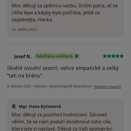
Moc děkuji za zpětnou vazbu. Držím palce, ať se
cítíte lépe a kdyby bylo potřeba, ještě se
objednejte. Hanka
16. dubna 2025
Josef N.
Návštěva ověřená
J
Skvělé úvodní sezení, velice empatické a velký
“tah na bránu”.
podle názoru uživatele 
4. března 2025
•
Dejvice
•
psychologické konzultace
•
Nahlásit zneužití
Mgr. Hana Kyrianová
Moc děkuji za pozitivní hodnocení. Zároveň
věřím, že se nám podaří dosáhnout toho cíle,
který jste si nastavil. Děkuji za Vaši spolupráci