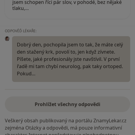
jsem schopen říci pár slov, v pohodé, bez nějaké
tlaku,…
ODPOVĚĎ LÉKAŘE:
Dobrý den, pochopila jsem to tak, že máte celý
den stažený krk, povolí to, jen když zívnete.
Píšete, jaké profesionály jste navštívil. V první
řadě mi tam chybí neurolog, pak taky ortoped.
Pokud…
Prohlížet všechny odpovědi
Veškerý obsah publikovaný na portálu ZnamyLekar.cz
zejména Otázky a odpovědi, má pouze informativní
charakter. Internet nepředstavuje plnohodnotnou