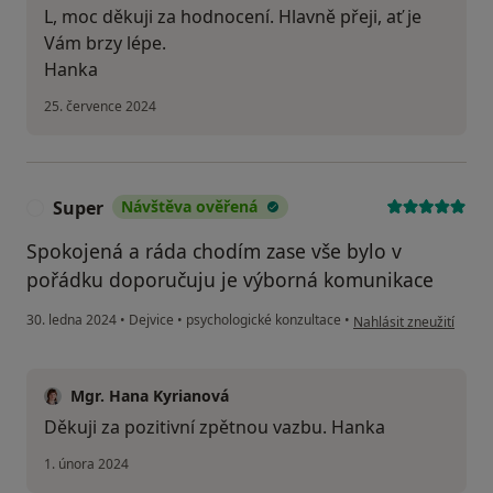
L, moc děkuji za hodnocení. Hlavně přeji, ať je
Vám brzy lépe.
Hanka
25. července 2024
Super
Návštěva ověřená
S
Spokojená a ráda chodím zase vše bylo v
pořádku doporučuju je výborná komunikace
podle názoru uživatele
30. ledna 2024
•
Dejvice
•
psychologické konzultace
•
Nahlásit zneužití
Mgr. Hana Kyrianová
Děkuji za pozitivní zpětnou vazbu. Hanka
1. února 2024