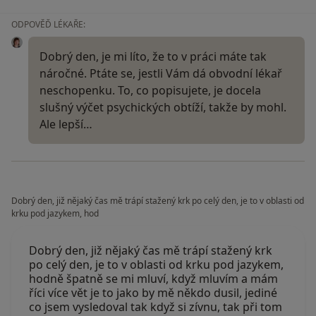
ODPOVĚĎ LÉKAŘE:
Dobrý den, je mi líto, že to v práci máte tak
náročné. Ptáte se, jestli Vám dá obvodní lékař
neschopenku. To, co popisujete, je docela
slušný výčet psychických obtíží, takže by mohl.
Ale lepší…
Dobrý den, již nějaký čas mě trápí stažený krk po celý den, je to v oblasti od
krku pod jazykem, hod
Dobrý den, již nějaký čas mě trápí stažený krk
po celý den, je to v oblasti od krku pod jazykem,
hodně špatně se mi mluví, když mluvím a mám
říci více vět je to jako by mě někdo dusil, jediné
co jsem vysledoval tak když si zívnu, tak při tom