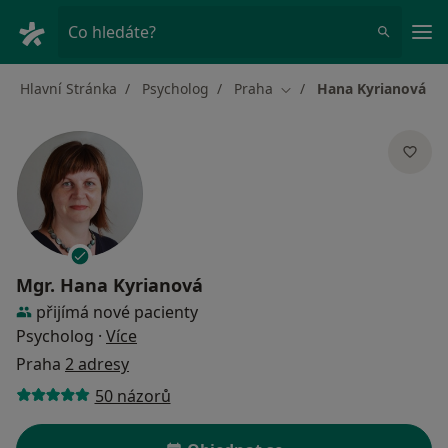
Hla
Co hledáte?
Hlavní Stránka
Psycholog
Praha
Hana Kyrianová
Změna města
Mgr.
Hana Kyrianová
přijímá nové pacienty
o specializacích
Psycholog
·
Více
Praha
2 adresy
50 názorů