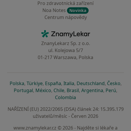
Pro zdravotnická zařízení
Noa Notes
Novinka
Centrum nápovědy
Kontakt
ZnamyLekar - Hlavní stránka
ZnanyLekarz Sp. z o.o.
ul. Kolejowa 5/7
01-217 Warszawa, Polska
se otevře v nové záložce
se otevře v nové záložce
se otevře v nové záložce
se otevře v nové záložce
se otevře v 
se o
Polska
,
Türkiye
,
España
,
Italia
,
Deutschland
,
Česko
,
se otevře v nové záložce
se otevře v nové záložce
se otevře v nové záložce
se otevře v nové záložc
se otevře v 
se ote
Portugal
,
México
,
Chile
,
Brasil
,
Argentina
,
Perú
,
se otevře v nové záložce
Colombia
NAŘÍZENÍ (EU) 2022/2065 (DSA) článek 24: 15.395.179
uživatelů/měsíc - Červen 2026
www.znamylekar.cz © 2026 - Najděte si lékaře a