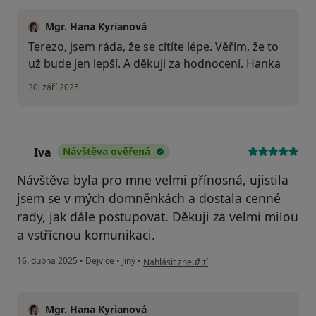
Mgr. Hana Kyrianová
Terezo, jsem ráda, že se cítíte lépe. Věřím, že to
už bude jen lepší. A děkuji za hodnocení. Hanka
30. září 2025
Iva
Návštěva ověřená
I
Návštěva byla pro mne velmi přínosná, ujistila
jsem se v mých domněnkách a dostala cenné
rady, jak dále postupovat. Děkuji za velmi milou
a vstřícnou komunikaci.
podle názoru uživatele Iva
16. dubna 2025
•
Dejvice
•
Jiný
•
Nahlásit zneužití
Mgr. Hana Kyrianová