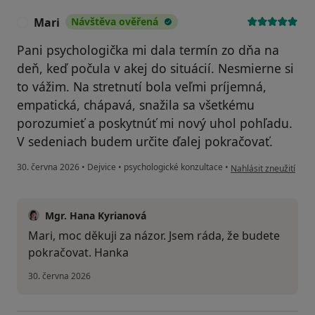
Mari
Návštěva ověřená
M
Pani psychologička mi dala termín zo dňa na
deň, keď počula v akej do situácií. Nesmierne si
to vážim. Na stretnutí bola veľmi príjemná,
empatická, chápavá, snažila sa všetkému
porozumieť a poskytnúť mi nový uhol pohľadu.
V sedeniach budem určite ďalej pokračovať.
podle názoru uživatel
30. června 2026
•
Dejvice
•
psychologické konzultace
•
Nahlásit zneužití
Mgr. Hana Kyrianová
Mari, moc děkuji za názor. Jsem ráda, že budete
pokračovat. Hanka
30. června 2026