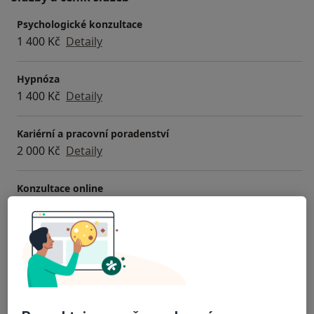
Psychologické konzultace
1 400 Kč
Detaily
Hypnóza
1 400 Kč
Detaily
Kariérní a pracovní poradenství
2 000 Kč
Detaily
Konzultace online
1 400 Kč
Detaily
Párová terapie
2 000 Kč
Detaily