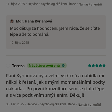
podle názoru uživatele 
11. října 2025
•
Dejvice
•
psychologické konzultace
•
Nahlásit zneužití
Mgr. Hana Kyrianová
Moc děkuji za hodnocení. Jsem ráda, že se cítíte
lépe a že to pomáhá.
12. října 2025
Tereza
Návštěva ověřená
T
Paní Kyrianová byla velmi vstřícná a nabídla mi
několik řešení, jak s mými momentálními pocity
nakládat. Po první konzultaci jsem se cítila lépe
a s více pozitivním smýšlením. Děkuji!
podle názoru uživatele 
30. září 2025
•
Dejvice
•
psychologické konzultace
•
Nahlásit zneužití