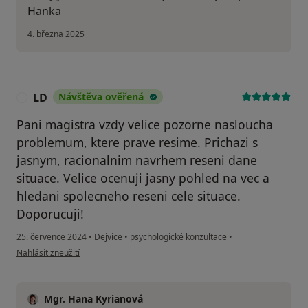
Hanka
4. března 2025
LD
Návštěva ověřená
L
Pani magistra vzdy velice pozorne nasloucha
problemum, ktere prave resime. Prichazi s
jasnym, racionalnim navrhem reseni dane
situace. Velice ocenuji jasny pohled na vec a
hledani spolecneho reseni cele situace.
Doporucuji!
25. července 2024
•
Dejvice
•
psychologické konzultace
•
podle názoru uživatele LD
Nahlásit zneužití
Mgr. Hana Kyrianová