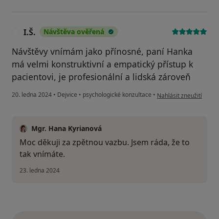
I.Š.
Návštěva ověřená
I
Návštěvy vnímám jako přínosné, paní Hanka
má velmi konstruktivní a empatický přístup k
pacientovi, je profesionální a lidská zároveň
podle názoru uživatele 
20. ledna 2024
•
Dejvice
•
psychologické konzultace
•
Nahlásit zneužití
Mgr. Hana Kyrianová
Moc děkuji za zpětnou vazbu. Jsem ráda, že to
tak vnímáte.
23. ledna 2024