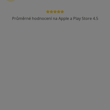
Průměrné hodnocení na Apple a Play Store 4.5
Mgr. Hana Kyrianová
Psycholog, Psychoterapeut
50 názorů
Adresa 1
Adresa 2
Šlejnická 1 (zvonek Tres - Gruber, přízemí), Praha
•
Mapa
Dejvice
Hypnóza
1 400 Kč
Tento specialista nenabízí online rezervaci termínu na této adrese.
Rezervovat termín