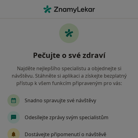
Hla
Hypnóza • Praha, hl město Praha
Filtry
• 1
Mapa
Hypnóza Praha
Pečujte o své zdraví
Jak řadíme výsledky vyhledávání?
Najděte nejlepšího specialistu a objednejte si
návštěvu. Stáhněte si aplikaci a získejte bezplatný
Jakého specialistu hledáte?
přístup k všem funkcím připraveným pro vás:
Psycholog
Psychoterapeut
Terapeut
Snadno spravujte své návštěvy
Odesílejte zprávy svým specialistům
Dostávejte připomenutí o návštěvě