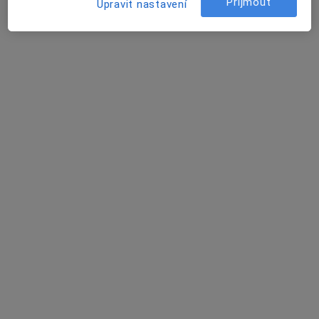
Přijmout
Upravit nastavení
Mgr. Martin Galbavý
·
Více
Psychoterapeut, Psycholog
12 názorů
Krakovská, Praha
•
Mapa
Martin Galbavý
Hypnóza
1 500 Kč
Tento specialista nenabízí online rezervaci termínu na této adrese.
Rezervovat termín