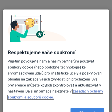
Libor Činka
·
Více
Terapeut, Ostatní
1 názor
Respektujeme vaše soukromí
Adresa
Online
Přijetím povolujete nám a našim partnerům používat
soubory cookie (nebo podobné technologie) ke
shromažďování údajů pro statistické účely a poskytování
Malá Štěpánská 9, Praha
•
Mapa
obsahu na základě vašich zvyklostí při procházení. Své
Centrum hypnoterapie s.r.o.
preference můžete kdykoli zkontrolovat a aktualizovat v
Hypnóza
8 100 Kč
nastavení. Další informace naleznete v
zásadách ochrany
Tento specialista nenabízí online rezervaci termínu na této adrese.
soukromí a souborů cookie.
Rezervovat termín